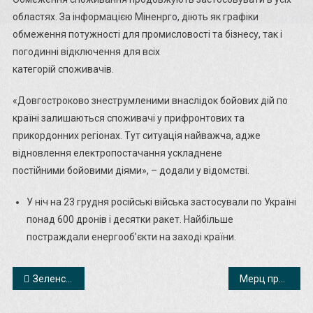
областях. За інформацією Міненрго, діють як графіки
обмеження потужності для промисловості та бізнесу, так і
погодинні відключення для всіх
категорій споживачів.
«Довгостроково знеструмленими внаслідок бойових дій по
країні залишаються споживачі у прифронтових та
прикордонних регіонах. Тут ситуація найважча, адже
відновлення електропостачання ускладнене
постійними бойовими діями», – додали у відомстві.
У ніч на 23 грудня російські війська застосували по Україні
понад 600 дронів і десятки ракет. Найбільше
постраждали енергооб’єкти на заході країни.
Навігація
Зеленський звернувся до українців: Новий рік із вірою у мир
Мерц про Венесуелу: Мадуро довів свою країну до руїни
записів