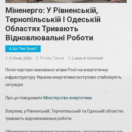
Міненерго: У Рівненській,
Тернопільській І Одеській
Областях Тривають
Відновлювальні Роботи
А Що Там Гроші?
Устин Ганна
On
3 Січня, 2026
Leave A Comment
Міненерго:
Після чергової масованої атаки Росії на енергетичну
У
інфраструктуру України енергетики поступово стабілізують
Рівненській,
ситуацію.
Тернопільській
І
Про це повідомило
Міністерство енергетики
.
Одеській
Областях
Зокрема, у Рівненській, Тернопільській та Одеській областях
Тривають
тривають відновлювальні роботи.
Відновлювальн
Роботи
Обмеження споживання продовжують застосовувати в усіх