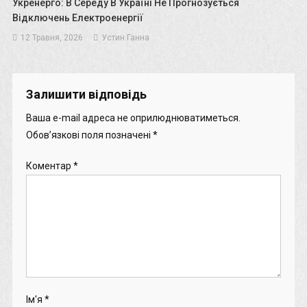
Укренерго: В Середу В Україні Не Прогнозується
Відключень Електроенергії
12 Травня, 2026
Устин Ганна
Залишити відповідь
Ваша e-mail адреса не оприлюднюватиметься.
Обов’язкові поля позначені
*
Коментар
*
Ім'я
*