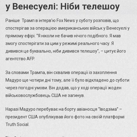
у Венесуелі: Ніби телешоу
Раніше Трамп в інтерв’ю Fox News у суботу розповів, що
спостерігав за операцією американських військ у Венесуелі у
прямому ефірі. “Я ніколи не бачив нічого подібного. Я мав
змогу спостерігати за цим у режимі реального часу. Я
дивився це буквально, ніби дивився телешоу”, – цитує його
агентство AFP.
За словами Трампа, він схвалив операції із захоплення
Мадуро ще чотири дні тому, але її було відкладено до суботи
через погодні умови. Він додав, що у ході операції жоден
військовослужбовець США не загинув.
Наразі Мадуро перебуває на борту авіаносця “Іводзіма” –
президент США опублікував його фото на своїй платформі
Truth Social.