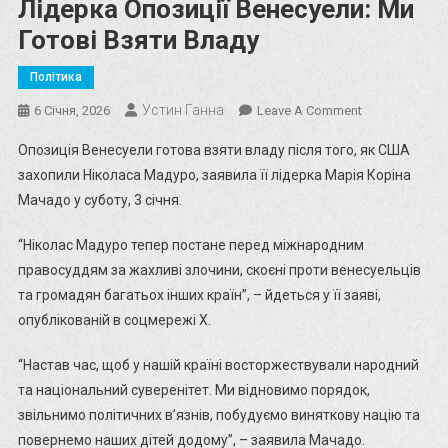
Лідерка Опозиції Венесуели: Ми
Готові Взяти Владу
Політика
Устин Ганна
On
6 Січня, 2026
Leave A Comment
Лідерка
Опозиція Венесуели готова взяти владу після того, як США
Опозиції
захопили Ніколаса Мадуро, заявила її лідерка Марія Коріна
Венесуели:
Мачадо у суботу, 3 січня.
Ми
Готові
“Ніколас Мадуро тепер постане перед міжнародним
Взяти
правосуддям за жахливі злочини, скоєні проти венесуельців
Владу
та громадян багатьох інших країн”, – йдеться у її заяві,
опублікованій в соцмережі X.
“Настав час, щоб у нашій країні восторжествували народний
та національний суверенітет. Ми відновимо порядок,
звільнимо політичних в’язнів, побудуємо виняткову націю та
повернемо наших дітей додому”, – заявила Мачадо.