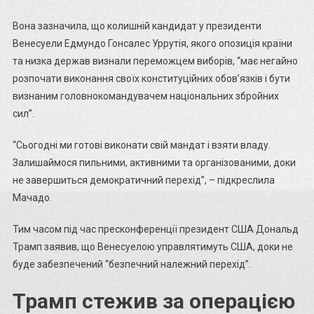
Вона зазначила, що колишній кандидат у президенти
Венесуели Едмундо Гонсалес Уррутія, якого опозиція країни
та низка держав визнали переможцем виборів, “має негайно
розпочати виконання своїх конституційних обов’язків і бути
визнаним головнокомандувачем національних збройних
сил”.
“Сьогодні ми готові виконати свій мандат і взяти владу.
Залишаймося пильними, активними та організованими, доки
не завершиться демократичний перехід”, – підкреслила
Мачадо.
Тим часом під час пресконференції президент США Дональд
Трамп заявив, що Венесуелою управлятимуть США, доки не
буде забезпечений “безпечний належний перехід”.
Трамп стежив за операцією