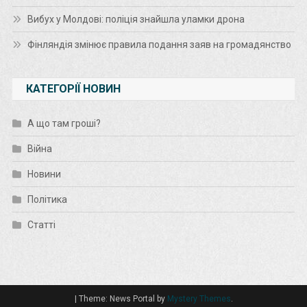
Вибух у Молдові: поліція знайшла уламки дрона
Фінляндія змінює правила подання заяв на громадянство
КАТЕГОРІЇ НОВИН
А що там гроші?
Війна
Новини
Політика
Статті
|
Theme: News Portal by
Mystery Themes
.