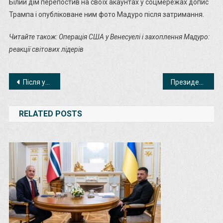
Білий дім перепостив на своїх акаунтах у соцмережах допис
Трампа і опубліковане ним фото Мадуро після затримання.
Читайте також: Операція США у Венесуелі і захоплення Мадуро:
реакції світових лідерів
Навігація
Після ударів США і полону Мадуро. Що означає “перехід під управління” Вашингтона – Chatham House
Президентка Словенії оголосила парламентські вибори
записів
RELATED POSTS