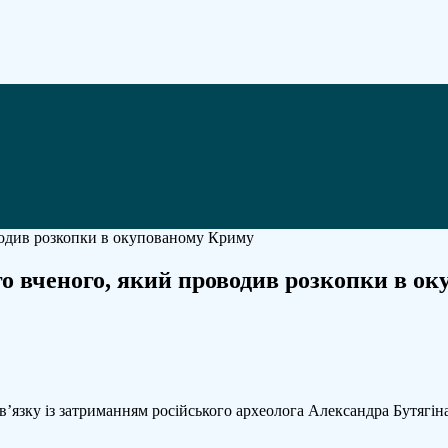
о вченого, який проводив розкопки в о
щі
овжили
в’язку із затриманням російського археолога Александра Бутягі
ського
го,