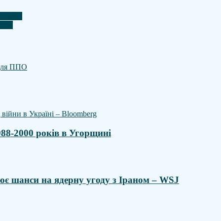
ня КМІС
люка
988-2000 років в Угорщині
ює шанси на ядерну угоду з Іраном – WSJ