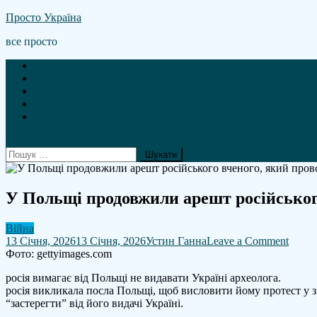
Skip
Просто Україна
to
все просто
content
Новини
А що там гроші?
Політика
Війна
Статті
site mode button
Пошук:
У Польщі продовжили арешт російськог
Війна
on
13 Січня, 2026
13 Січня, 2026
Устин Ганна
Leave a Comment
У
Фото: gettyimages.com
Поль
росія вимагає від Польщі не видавати Україні археолога.
прод
росія викликала посла Польщі, щоб висловити йому протест у з
арешт
“застерегти” від його видачі Україні.
росій
вчено