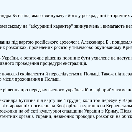
одив
ндра Бутягіна, якого звинувачує його у розкраданні історичних 
пки
вському на “абсурдний характер” звинувачень і вимагають негай
ованому
у
ння під вартою російського археолога Александра Б., повідомля
чних розкопках, проведених росією у тимчасово окупованому Кри
 України, а остаточне рішення повинне бути ухвалене на наступн
тивного проведення процедури екстрадиції.
є польські еквіваленти й переслідується в Польщі. Також підтвер
го місця проживання в Польщі.
рішення про передачу вченого українській владі прийматиме пол
сандра Бутягіна під варту ще 4 грудня, коли той перебув у Варша
і стародавніх поселень на Босфорі та з курганів на Керченськом
розкопки на об’єкті культурної спадщини України в Криму. Після 
петентних органів України, незаконно проводив розкопки на об’