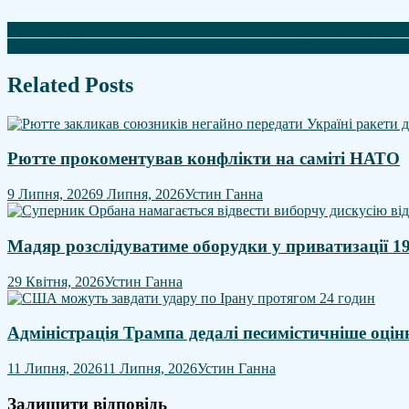
Навігація
​Українці найбільше довіряють ЗСУ та волонтерам – опитуван
Верховна Рада ухвалила звільнення Шмигаля, Федорова та Ма
записів
Related Posts
Рютте прокоментував конфлікти на саміті НАТО
9 Липня, 2026
9 Липня, 2026
Устин Ганна
Мадяр розслідуватиме оборудки у приватизації 1
29 Квітня, 2026
Устин Ганна
Адміністрація Трампа дедалі песимістичніше оцін
11 Липня, 2026
11 Липня, 2026
Устин Ганна
Залишити відповідь