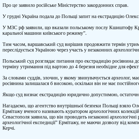
Про це заявило російське Міністерство закордонних справ.
який
пров
У грудні Україна подала до Польщі запит на екстрадицію Олекса
розко
в
У МЗС рф заявили, що вказали польському послу Кшиштофу Крає
окуп
каральної машини київського режиму”.
Крим
Тим часом, варшавський суд вирішив продовжити термін утрима
переслідується Україною через участь у незаконних археологі
Польський суд розглядає питання про екстрадицію росіянина до
терміну утримання під вартою до 4 березня необхідне для ефек
За словами суддів, злочин, у якому звинувачується археолог, ма
росіянина залишалася б високою, оскільки він не має постійно
Якщо суд визнає екстрадицію юридично допустимою, остаточне 
Нагадаємо, що агентство внутрішньої безпеки Польщі взяло Олек
Ермітажу вченого називають куратором археологічних колекцій з
Севастополя заявила, що він проводить незаконні археологічні 
археологічної експедиції” Ермітажу, не маючи дозволу від ком
Керчі.