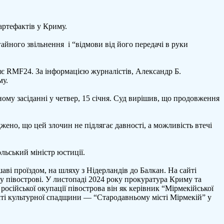
артефактів у Криму.
ного звільнення і “відмови від його передачі в руки
є RMF24. За інформацією журналістів, Александр Б.
му.
ому засіданні у четвер, 15 січня. Суд вирішив, що продовження
джено, що цей злочин не підлягає давності, а можливість втечі
ьський міністр юстиції.
ві проїздом, на шляху з Нідерландів до Балкан. На сайті
у півострові. У листопаді 2024 року прокуратура Криму та
російської окупації півострова він як керівник “Мірмекійської
єкті культурної спадщини — “Стародавньому місті Мірмекій” у