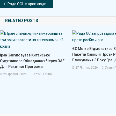
Навігація
Рада ООН з прав людини проведе екстрене засідання щодо Ірану
записів
RELATED POSTS
ЄС Може Відмовитися В
Пакетів Санкцій Проти Р
Іран Закуповував Китайське
Блокування З Боку Греці
Супутникове Обладнання Через ОАЕ
Для Ракетної Програми
27 Липня, 2026
Устин 
25 Травня, 2026
Устин Ганна