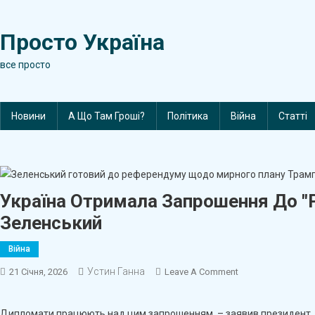
Skip
to
Просто Україна
content
все просто
Новини
А Що Там Гроші?
Політика
Війна
Статті
Україна Отримала Запрошення До "
Зеленський
Війна
Устин Ганна
On
21 Січня, 2026
Leave A Comment
Україна
Отримала
Дипломати працюють над цим запрошенням, – заявив президент.