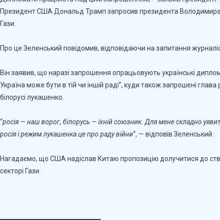
Запрошення
Президент США Дональд Трамп запросив президента Володимира 
До
Гази.
"Ради
Миру"
Про це Зеленський повідомив, відповідаючи на запитання журналіс
Трампа
–
Зеленський
Він заявив, що наразі запрошення опрацьовують українські диплом
Україна може бути в тій чи іншій раді”, куди також запрошені гла
білорусі лукашенко.
“
росія — наш ворог, білорусь — їхній союзник. Для мене складно уявити
росія і режим лукашенка це про раду війни
“, — відповів Зеленський.
Нагадаємо, що США надіслав Китаю пропозицію долучитися до ств
секторі Гази.