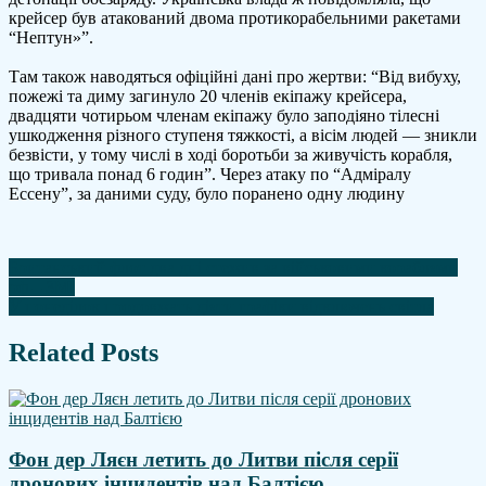
крейсер був атакований двома протикорабельними ракетами
“Нептун»”.
Там також наводяться офіційні дані про жертви: “Від вибуху,
пожежі та диму загинуло 20 членів екіпажу крейсера,
двадцяти чотирьом членам екіпажу було заподіяно тілесні
ушкодження різного ступеня тяжкості, а вісім людей — зникли
безвісти, у тому числі в ході боротьби за живучість корабля,
що тривала понад 6 годин”. Через атаку по “Адміралу
Ессену”, за даними суду, було поранено одну людину
Навігація
Британський флот два дні стежив за військовими кораблями
рф – ЗМІ
записів
У понеділок продовжать діяти графіки відключень світла
Related Posts
Фон дер Ляєн летить до Литви після серії
дронових інцидентів над Балтією