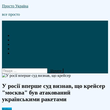
Skip
Просто Україна
to
все просто
content
Новини
А що там гроші?
Політика
Війна
Статті
site mode button
Пошук:
У росії вперше суд визнав, що крейсер
"москва" був атакований
українськими ракетами
Війна