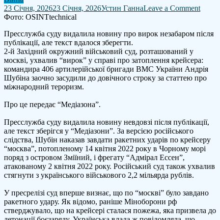
on
23 Січня, 2026
23 Січня, 2026
Устин Ганна
Leave a Comment
У
Фото: OSINTtechnical
росії
Пресслужба суду видалила новину про вирок незабаром після
впер
публікації, але текст вдалося зберегти.
суд
2-й Західний окружний військовий суд, розташований у
визна
москві, ухвалив “вирок” у справі про затоплення крейсера:
що
командира 406 артилерійської бригади ВМС України Андрія
крейс
Шубіна заочно засудили до довічного строку за статтею про
"моск
міжнародний тероризм.
був
атако
Про це передає “Медіазона”.
украї
ракет
Пресслужба суду видалила новину невдовзі після публікації,
але текст зберігся у “Медіазони”. За версією російського
слідства, Шубін наказав завдати ракетних ударів по крейсеру
“москва”, потопленому 14 квітня 2022 року в Чорному морі
поряд з островом Зміїний, і фрегату “Адмірал Ессен”,
атакованому 2 квітня 2022 року. Російський суд також ухвалив
стягнути з українського військового 2,2 мільярда рублів.
У пресрелізі суд вперше визнає, що по “москві” було завдано
ракетного удару. Як відомо, раніше Міноборони рф
стверджувало, що на крейсері сталася пожежа, яка призвела до
детонації боєзаряду. Українська влада ж повідомляла, що