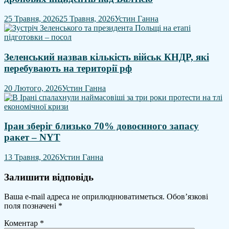
25 Травня, 2026
25 Травня, 2026
Устин Ганна
Зеленський назвав кількість військ КНДР, які
перебувають на території рф
20 Лютого, 2026
Устин Ганна
Іран зберіг близько 70% довоєнного запасу
ракет – NYT
13 Травня, 2026
Устин Ганна
Залишити відповідь
Ваша e-mail адреса не оприлюднюватиметься.
Обов’язкові
поля позначені
*
Коментар
*