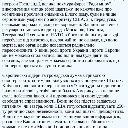
погрози Гренландії, велика похмура фарса “Ради миру”,
використання мит як зброї шантажу, не кажучи вже про
когнітивні проблеми очільника Білого дому, були не лише
серйозними ударами по авторитету США, а й, перед усім,
ознаками ворожості, якщо не ворожнечі. Вашингтон тепер
регулярно ставлять в один ряд з Москвою, Пекіном,
Тегераном і Пхеньяном. НАТО в його нинішньому вигляді
перебуває під загрозою, що, звичайно, не означає, що воно
мертве, але організацію доведеться радикально
переосмислити. У війні росії проти України і проти Європи
ми не можемо сподіватися, що Білий дім буде діяти як
союзник, але ми цілком можемо серйозно побоюватися, що
він перетвориться на супротивника.
Європейські лідери та громадська думка з тривогою
спостерігають за тим, що відбувається у Сполучених Штатах.
Крім того, що вони тепер вагаються їхати туди на відпочинок
і часто на ділові зустрічі, вони бачать Америку, яка не лише
стала небезпечнішою, а й відмовилася від своїх ідеалів
свободи та справедливості. Вони не без підстав задаються
питанням, чи завтра, коли США готуються відсвяткувати 250-
ту річницю своєї незалежності, вони залишаться демократією.
Вони не можуть не зважати на маніпулювання інформацією,
розпочате Вашингтоном, теми та тези якого збігаються з
темами та тезами Москви і становлять прямі атаки на