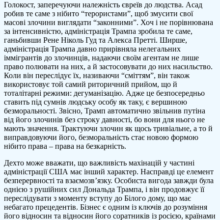
Голокост, заперечуючи належність євреїв до людства. Асад
робив те саме з нібито “терористами”, щоб змусити свої
масові злочини виглядати “законними”. Хоч і не порівнювана
за інтенсивністю, адміністрація Трампа зробила те саме,
ганьбивши Рене Ніколь Гуд та Алекса Претті. Ширше,
адміністрація Трампа давно прирівняла нелегальних
іммігрантів до злочинців, надаючи своїм агентам не лише
право полювати на них, а й застосовувати до них насильство.
Коли він переслідує їх, називаючи “сміттям”, він також
використовує той самий риторичний прийом, що й
тоталітарні режими: дегуманізацію. Адже це безпосередньо
ставить під сумнів людську особу як таку, є вершиною
безморальності. Звісно, Трамп автоматично звільнив путіна
від його злочинів без строку давності, бо вони для нього не
мають значення. Трактуючи злочин як щось тривіальне, а то й
виправдовуючи його, безморальність стає новою формою
нібито права – права на безкарність.
Дехто може вважати, що важливість махінацій у частині
адміністрації США має інший характер. Насправді це елемент
безперервності та взаємозв’язку. Особиста вигода завжди була
однією з рушійних сил Дональда Трампа, і він продовжує її
переслідувати з моменту вступу до Білого дому, що має
небагато прецедентів. Бізнес є одним із ключів до розуміння
його відносин та відносин його соратників із росією, країнами