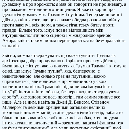
до закону, а про ворожість; я мав би говорити не про зневагу, а
про бажання методичного знищення. Я вже говорив про
ідеологічну змову між Трампом і путіним. Тепер ми повинні
дійти до кінця того, що це означає: обидва розпочали війну
проти закону і всіх норм, а також гігантську битву проти
правди. Більше того, існує повна відповідність між
внутрішньополітичною сценою і міжнародною ареною.
Аморальність таким чином перетворюється на безморальність
як намір.
Звісно, можна стверджувати, що важко уявити Трампа як
архітектора добре продуманого і зрілого проєкту. Дійсно,
ймовірно, не існує такого поняття як “думка Трампа” в тому ж
сенсі, що існує “думка путіна”, яка, безперечно, є
невитонченою, але сильно грає на плутанині, важко
сприймається, але водночас є прямолінійною у своїх
злочинних намірах. Трамп діє під впливом імпульсів та
інтуїції, інстинктів та образи, безперешкодно стверджуючи
своє “я”, яке заповнює весь простір і тим самим знищує все
інше. Але за ним, навіть за Джей Ді Венсом, Стівеном
Міллером та деякими хрещеними батьками великих
технологічних компаній, стоїть ідеологічний намір, набагато
більш опрацьований у своїх шляхах і засобах, хоч і не дуже
інтелектуально витончений – зрештою, нацизм і фашизм теж
не були “витонченими”, але мали достатньо субстанції, щоб