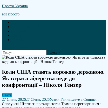
Skip
Просто Україна
to
все просто
content
Новини
А що там гроші?
Політика
Війна
Статті
site mode button
Пошук:
Коли США стають ворожою державою.
Як втрата лідерства веде до
конфронтації – Ніколя Тензер
Статті
on
27 Січня, 2026
27 Січня, 2026
Устин Ганна
Leave a Comment
Коли
Сполучені Штати за президентства Трампа перетворилися з
США