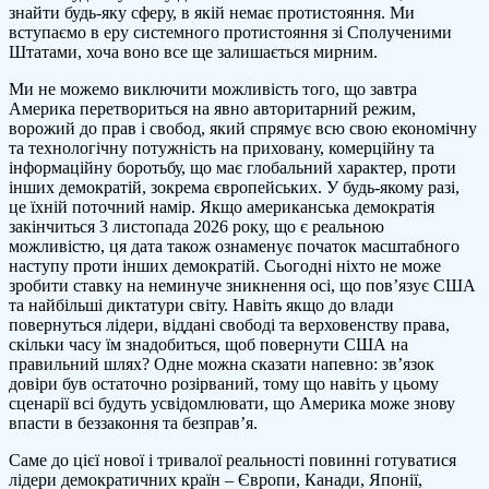
знайти будь-яку сферу, в якій немає протистояння. Ми
вступаємо в еру системного протистояння зі Сполученими
Штатами, хоча воно все ще залишається мирним.
Ми не можемо виключити можливість того, що завтра
Америка перетвориться на явно авторитарний режим,
ворожий до прав і свобод, який спрямує всю свою економічну
та технологічну потужність на приховану, комерційну та
інформаційну боротьбу, що має глобальний характер, проти
інших демократій, зокрема європейських. У будь-якому разі,
це їхній поточний намір. Якщо американська демократія
закінчиться 3 листопада 2026 року, що є реальною
можливістю, ця дата також ознаменує початок масштабного
наступу проти інших демократій. Сьогодні ніхто не може
зробити ставку на неминуче зникнення осі, що пов’язує США
та найбільші диктатури світу. Навіть якщо до влади
повернуться лідери, віддані свободі та верховенству права,
скільки часу їм знадобиться, щоб повернути США на
правильний шлях? Одне можна сказати напевно: зв’язок
довіри був остаточно розірваний, тому що навіть у цьому
сценарії всі будуть усвідомлювати, що Америка може знову
впасти в беззаконня та безправ’я.
Саме до цієї нової і тривалої реальності повинні готуватися
лідери демократичних країн – Європи, Канади, Японії,