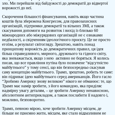
зло. Ми перейшли від байдужості до демократії до відвертої
ворожості до неї.
Скорочення більшості фінансування, навіть якщо частина
коштів була збережена Конгресом, для правозахисних
організацій, підтримки демократії та вільних ЗМІ, а також
скасування допомоги на розвиток і вихід із близько 60
міжнародних або міжурядових організацій не є ознаками
недбалості, а свідченням ідеологічного проєкту. Це не просто
егоїзм, а результат світогляду. Зрештою, навіть понад
принципову ворожість до демократичних правил, ця ідея
більш справедливого, мирного, дружнього та гідного світу,
яка зневажається, якщо з нею активно не боряться. Я колись
писав, що все правління путіна було позначене “відсутністю
майбутнього” у тому сенсі, що він безпосередньо скасував
саму концепцію майбутнього. Трамп, зрештою, робить те саме:
він підриває ідею майбутнього серед американців. Його гасло
“Зробимо Америку знову великою” нікого не обманює: те, що
Трамп має намір зробити, з його командою, яка приділяє
надмірну увагу деталям, – це зробити Америку ненависною,
абсолютним антиприкладом, а також послабити її надовго і,
можливо, безповоротно.
Трамп, певною мірою, хоче зробити Америку місцем, де
більше не приємно жити, місцем, яке стало відразливим не