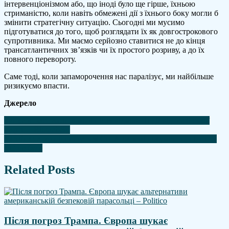
інтервенціонізмом або, що іноді було ще гірше, їхньою
стриманістю, коли навіть обмежені дії з їхнього боку могли б
змінити стратегічну ситуацію. Сьогодні ми мусимо
підготуватися до того, щоб розглядати їх як довгострокового
супротивника. Ми маємо серйозно ставитися не до кінця
трансатлантичних зв’язків чи їх простого розриву, а до їх
повного перевороту.
Саме тоді, коли запаморочення нас паралізує, ми найбільше
ризикуємо впасти.
Джерело
Навігація
Танкери застрягли в морі після відмови Індії від російської
нафти – Bloomberg
записів
Україна та рф підпишуть зі США окремі документи, підпису
ЄС не буде
Related Posts
Після погроз Трампа. Європа шукає