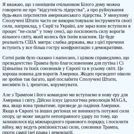
Я вважаю, що з нинішнім очільником Білого дому можна
говорити не про “відсутність лідерства”, а про руйнування
будь-яких перспектив американського лідерства. У минулому
Сполучені Штати часто не використовували інструменти своєї
сили, наприклад, у Сирії та Україні, але зараз вони вступили в
процес “не-сили” у тому сенсі, що посилюють силу ворогів
вільного світу, який колись був їхнім власним. Це буде
реальність США завтра: слабка держава, яка з цієї причини
вступить у все більш гостру конфронтацію з демократіями.
Сотні разів було сказано і написано, і цілком справедливо, що
президентство Трампа було благословенням для путіна і Сі
Цзіньпіна та їхніх союзників у Європі та в усьому світі. Це
хороша новина для ворогів Америки. Жоден президент ніколи
не зробив так багато, щоб послабити Сполучені Штати,
висміяти їх і, зрештою, корумпувати.
Але з Трампом і його командою ми вступаємо в нову еру для
Америки і світу. Дійсно існує ідеологічна революція MAGA,
яка, якщо вона триватиме, призведе до падіння Америки.
Якщо в Європі та інших регіонах не виникнуть потужні сили
опору, це може завдати непоправного удару по тому, що
залишилося від міжнародного правового порядку, і посилити
війну, яку ведуть ревізіоністські сили, союзники Трампа,
проти самої ідеї права і демократії.