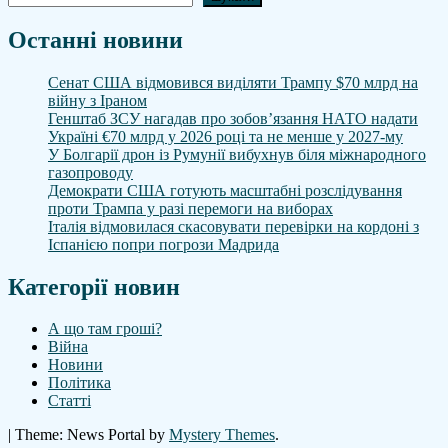
Останні новини
Сенат США відмовився виділяти Трампу $70 млрд на
війну з Іраном
Генштаб ЗСУ нагадав про зобов’язання НАТО надати
Україні €70 млрд у 2026 році та не менше у 2027-му
У Болгарії дрон із Румунії вибухнув біля міжнародного
газопроводу
Демократи США готують масштабні розслідування
проти Трампа у разі перемоги на виборах
Італія відмовилася скасовувати перевірки на кордоні з
Іспанією попри погрози Мадрида
Категорії новин
А що там гроші?
Війна
Новини
Політика
Статті
|
Theme: News Portal by
Mystery Themes
.