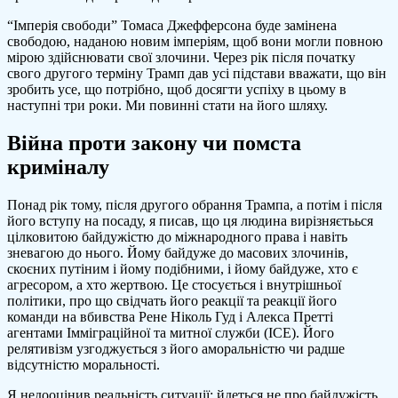
“Імперія свободи” Томаса Джефферсона буде замінена
свободою, наданою новим імперіям, щоб вони могли повною
мірою здійснювати свої злочини. Через рік після початку
свого другого терміну Трамп дав усі підстави вважати, що він
зробить усе, що потрібно, щоб досягти успіху в цьому в
наступні три роки. Ми повинні стати на його шляху.
Війна проти закону чи помста
криміналу
Понад рік тому, після другого обрання Трампа, а потім і після
його вступу на посаду, я писав, що ця людина вирізняєтьься
цілковитою байдужістю до міжнародного права і навіть
зневагою до нього. Йому байдуже до масових злочинів,
скоєних путіним і йому подібними, і йому байдуже, хто є
агресором, а хто жертвою. Це стосується і внутрішньої
політики, про що свідчать його реакції та реакції його
команди на вбивства Рене Ніколь Гуд і Алекса Претті
агентами Імміграційної та митної служби (ICE). Його
релятивізм узгоджується з його аморальністю чи радше
відсутністю моральності.
Я недооцінив реальність ситуації: йдеться не про байдужість