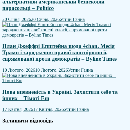
альтернативи американській безпековій
парасольці – Politico
20 Січня, 2026
20 Січня, 2026
Устин Ганна
План Джеффрі Епштейна щодо 4chan. Месія
Трамп і зародження правої конспірології,
спрямованої проти демократів – Byline Times
10 Лютого, 2026
10 Лютого, 2026
Устин Ганна
Нова впевненість в Україні. Захистити себе та
інших – Тімоті Еш
17 Квітня, 2026
17 Квітня, 2026
Устин Ганна
Залишити відповідь