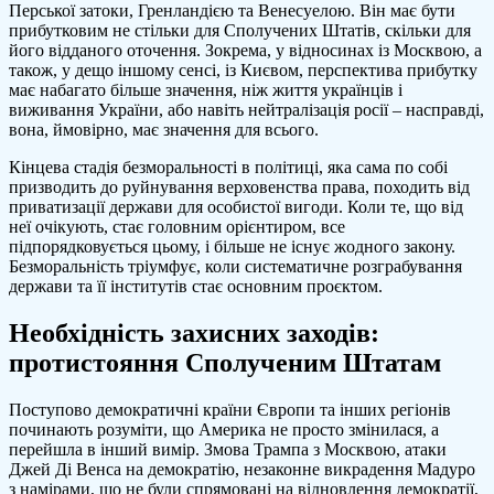
Перської затоки, Гренландією та Венесуелою. Він має бути
прибутковим не стільки для Сполучених Штатів, скільки для
його відданого оточення. Зокрема, у відносинах із Москвою, а
також, у дещо іншому сенсі, із Києвом, перспектива прибутку
має набагато більше значення, ніж життя українців і
виживання України, або навіть нейтралізація росії – насправді,
вона, ймовірно, має значення для всього.
Кінцева стадія безморальності в політиці, яка сама по собі
призводить до руйнування верховенства права, походить від
приватизації держави для особистої вигоди. Коли те, що від
неї очікують, стає головним орієнтиром, все
підпорядковується цьому, і більше не існує жодного закону.
Безморальність тріумфує, коли систематичне розграбування
держави та її інститутів стає основним проєктом.
Необхідність захисних заходів:
протистояння Сполученим Штатам
Поступово демократичні країни Європи та інших регіонів
починають розуміти, що Америка не просто змінилася, а
перейшла в інший вимір. Змова Трампа з Москвою, атаки
Джей Ді Венса на демократію, незаконне викрадення Мадуро
з намірами, що не були спрямовані на відновлення демократії,