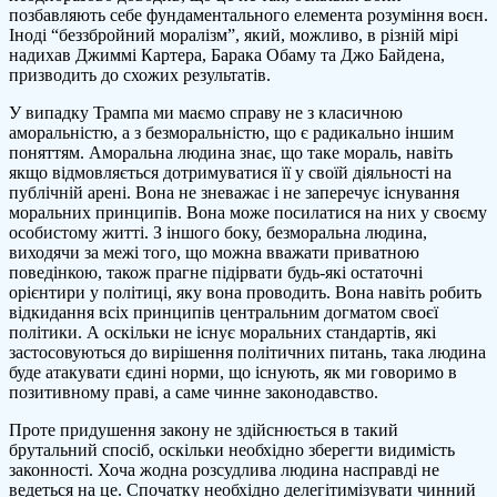
позбавляють себе фундаментального елемента розуміння воєн.
Іноді “беззбройний моралізм”, який, можливо, в різній мірі
надихав Джиммі Картера, Барака Обаму та Джо Байдена,
призводить до схожих результатів.
У випадку Трампа ми маємо справу не з класичною
аморальністю, а з безморальністю, що є радикально іншим
поняттям. Аморальна людина знає, що таке мораль, навіть
якщо відмовляється дотримуватися її у своїй діяльності на
публічній арені. Вона не зневажає і не заперечує існування
моральних принципів. Вона може посилатися на них у своєму
особистому житті. З іншого боку, безморальна людина,
виходячи за межі того, що можна вважати приватною
поведінкою, також прагне підірвати будь-які остаточні
орієнтири у політиці, яку вона проводить. Вона навіть робить
відкидання всіх принципів центральним догматом своєї
політики. А оскільки не існує моральних стандартів, які
застосовуються до вирішення політичних питань, така людина
буде атакувати єдині норми, що існують, як ми говоримо в
позитивному праві, а саме чинне законодавство.
Проте придушення закону не здійснюється в такий
брутальний спосіб, оскільки необхідно зберегти видимість
законності. Хоча жодна розсудлива людина насправді не
ведеться на це. Спочатку необхідно делегітимізувати чинний