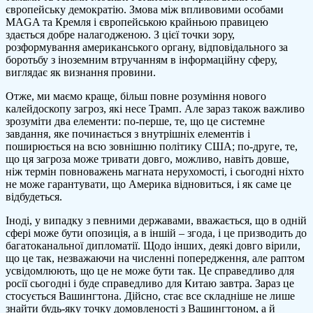
європейську демократію. Змова між впливовими особами
MAGA та Кремля і європейською крайньою правицею
здається добре налагодженою. З цієї точки зору,
розформування американського органу, відповідального за
боротьбу з іноземним втручанням в інформаційну сферу,
виглядає як визнання провини.
Отже, ми маємо краще, більш повне розуміння нового
калейдоскопу загроз, які несе Трамп. Але зараз також важливо
зрозуміти два елементи: по-перше, те, що це системне
завдання, яке починається з внутрішніх елементів і
поширюється на всю зовнішню політику США; по-друге, те,
що ця загроза може тривати довго, можливо, навіть довше,
ніж термін повноважень магната нерухомості, і сьогодні ніхто
не може гарантувати, що Америка відновиться, і як саме це
відбудеться.
Іноді, у випадку з певними державами, вважається, що в одній
сфері може бути опозиція, а в іншій – згода, і це призводить до
багатоканальної дипломатії. Щодо інших, деякі довго вірили,
що це так, незважаючи на численні попередження, але раптом
усвідомлюють, що це не може бути так. Це справедливо для
росії сьогодні і буде справедливо для Китаю завтра. Зараз це
стосується Вашингтона. Дійсно, стає все складніше не лише
знайти будь-яку точку домовленості з Вашингтоном, а й