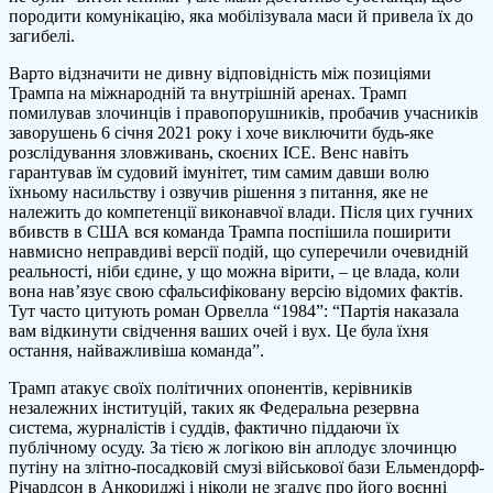
породити комунікацію, яка мобілізувала маси й привела їх до
загибелі.
Варто відзначити не дивну відповідність між позиціями
Трампа на міжнародній та внутрішній аренах. Трамп
помилував злочинців і правопорушників, пробачив учасників
заворушень 6 січня 2021 року і хоче виключити будь-яке
розслідування зловживань, скоєних ICE. Венс навіть
гарантував їм судовий імунітет, тим самим давши волю
їхньому насильству і озвучив рішення з питання, яке не
належить до компетенції виконавчої влади. Після цих гучних
вбивств в США вся команда Трампа поспішила поширити
навмисно неправдиві версії подій, що суперечили очевидній
реальності, ніби єдине, у що можна вірити, – це влада, коли
вона нав’язує свою сфальсифіковану версію відомих фактів.
Тут часто цитують роман Орвелла “1984”: “Партія наказала
вам відкинути свідчення ваших очей і вух. Це була їхня
остання, найважливіша команда”.
Трамп атакує своїх політичних опонентів, керівників
незалежних інституцій, таких як Федеральна резервна
система, журналістів і суддів, фактично піддаючи їх
публічному осуду. За тією ж логікою він аплодує злочинцю
путіну на злітно-посадковій смузі військової бази Ельмендорф-
Річардсон в Анкориджі і ніколи не згадує про його воєнні