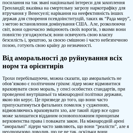
посилання на так звані національні інтереси для захоплення
Гренландії; вказівка на смертельну загрозу наркотрафіку для
втручання у Венесуелі; нарікання на неефективність інших
держав для створення псевдоінституцій, таких як “Рада миру”,
з метою встановлення домінування США. Але, розколюючи
світ, вони одночасно зміцнюють своїх ворогів, з якими вони
повністю узгоджуються; вони освячують свою власну
безсилість і, зрештою, за своєю смішною і часто небезпечною
позою, готують свою країну до незначності.
Від аморальності до руйнування всіх
норм та орієнтирів
Трохи перебільшуючи, можна сказати, що аморальність не
обов’язково є політичним гріхом: лідер може відмовитися
враховувати свою мораль, у сенсі особистих стандартів, при
проведенні внутрішньої та міжнародної політики держави,
якою він керує. Це призведе до того, що вони часто
припускатимуться фатальних помилок у судженнях,
відмовляючись враховувати зло, але такий лідер все одно
може залишатися відданим основоположним принципам
верховенства права і поважати закон. На міжнародній арені
“аморальні” лідери часто заявляють, що вони “реалісти”, але я
неодноразово доводив, що це не так, оскільки вони