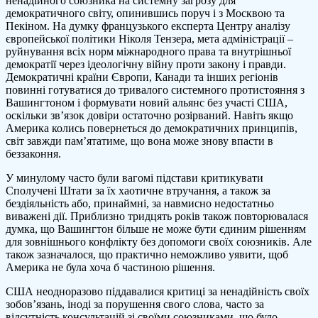
ненадійного союзника на системну загрозу для
стают
демократичного світу, опинившись поруч і з Москвою та
воро
Пекіном. На думку французького експерта Центру аналізу
держа
європейської політики Ніколя Тензера, мета адміністрації –
Як
руйнування всіх норм міжнародного права та внутрішньої
втрат
демократії через ідеологічну війну проти закону і правди.
лідер
Демократичні країни Європи, Канади та інших регіонів
веде
повинні готуватися до тривалого системного протистояння з
до
Вашингтоном і формувати новий альянс без участі США,
конфр
оскільки зв’язок довіри остаточно розірваний. Навіть якщо
–
Америка колись повернеться до демократичних принципів,
Нікол
світ завжди пам’ятатиме, що вона може знову впасти в
Тензе
беззаконня.
У минулому часто були вагомі підстави критикувати
Сполучені Штати за їх хаотичне втручання, а також за
бездіяльність або, принаймні, за навмисно недостатньо
виважені дії. Приблизно тридцять років також повторювалася
думка, що Вашингтон більше не може бути єдиним рішенням
для зовнішнього конфлікту без допомоги своїх союзників. Але
також зазначалося, що практично неможливо уявити, щоб
Америка не була хоча б частиною рішення.
США неодноразово піддавалися критиці за ненадійність своїх
зобов’язань, іноді за порушення свого слова, часто за
відсутність консультацій зі своїми союзниками, що було