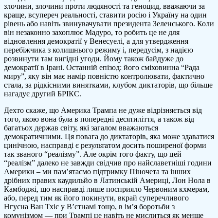
злочини, злочини проти людяності та геноцид, вважаючи за
краще, всупереч реальності, ставити росію і Україну на один
рівень або навіть звинувачувати президента Зеленського. Коли
він незаконно захоплює Мадуро, то робить це не для
відновлення демократії у Венесуелі, а для утвердження
перебіжчика з колишнього режиму і, передусім, з надією
розвинути там вигідні угоди. Йому також байдуже до
демократії в Ірані. Останній епізод: його сміховинна “Рада
миру”, яку він має намір повністю контролювати, фактично
стала, за рідкісними винятками, клубом диктаторів, що більше
нагадує другий БРІКС.
Дехто скаже, що Америка Трампа не дуже відрізняється від
того, якою вона була в попередні десятиліття, а також від
багатьох держав світу, які загалом вважаються
демократичними. Ця повага до диктаторів, яка може здаватися
цинічною, насправді є результатом досить поширеної форми
так званого “реалізму”. Але окрім того факту, що цей
“реалізм” далеко не завжди свідчив про найславетніші години
Америки – ми пам’ятаємо підтримку Піночета та інших
дрібних правих каудильйо в Латинській Америці, Лон Нола в
Камбоджі, що насправді лише посприяло Червоним кхмерам,
або, перед тим як його покинути, вкрай суперечливого
Нгуєна Ван Тхіє у В’єтнамі тощо, в ім’я боротьби з
комунізмом — при Трампі це навіть не мислиться як менше