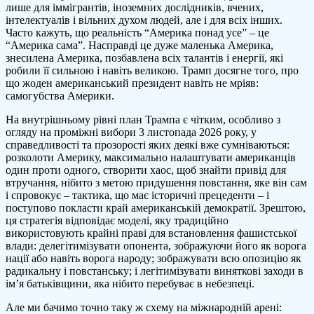
лише для іммігрантів, іноземних дослідників, вчених,
інтелектуалів і вільних духом людей, але і для всіх інших.
Часто кажуть, що реальність “Америка понад усе” – це
“Америка сама”. Насправді це дуже маленька Америка,
знесилена Америка, позбавлена всіх талантів і енергії, які
робили її сильною і навіть великою. Трамп досягне того, про
що жоден американський президент навіть не мріяв:
самогубства Америки.
На внутрішньому рівні план Трампа є чітким, особливо з
огляду на проміжні вибори 3 листопада 2026 року, у
справедливості та прозорості яких деякі вже сумніваються:
розколоти Америку, максимально налаштувати американців
один проти одного, створити хаос, щоб знайти привід для
втручання, нібито з метою придушення повстання, яке він сам
і спровокує – тактика, що має історичні прецеденти – і
поступово покласти край американській демократії. Зрештою,
ця стратегія відповідає моделі, яку традиційно
використовують крайні праві для встановлення фашистської
влади: делегітимізувати опонента, зображуючи його як ворога
нації або навіть ворога народу; зображувати всю опозицію як
радикальну і повстанську; і легітимізувати виняткові заходи в
ім’я батьківщини, яка нібито перебуває в небезпеці.
Але ми бачимо точно таку ж схему на міжнародній арені: