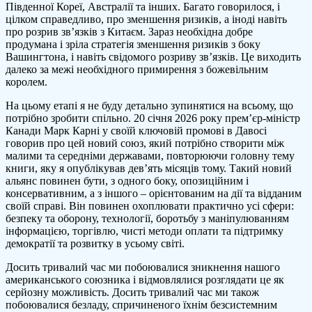
Південної Кореї, Австралії та інших. Багато говорилося, і
цілком справедливо, про зменшення ризиків, а іноді навіть
про розрив зв’язків з Китаєм. Зараз необхідна добре
продумана і зріла стратегія зменшення ризиків з боку
Вашингтона, і навіть свідомого розриву зв’язків. Це виходить
далеко за межі необхідного примирення з божевільним
королем.
На цьому етапі я не буду детально зупинятися на всьому, що
потрібно зробити спільно. 20 січня 2026 року прем’єр-міністр
Канади Марк Карні у своїй ключовій промові в Давосі
говорив про цей новий союз, який потрібно створити між
малими та середніми державами, повторюючи головну тему
книги, яку я опублікував дев’ять місяців тому. Такий новий
альянс повинен бути, з одного боку, опозиційним і
консервативним, а з іншого – орієнтованим на дії та відданим
своїй справі. Він повинен охоплювати практично усі сфери:
безпеку та оборону, технології, боротьбу з маніпулюванням
інформацією, торгівлю, чисті методи оплати та підтримку
демократії та розвитку в усьому світі.
Досить тривалий час ми побоювалися зникнення нашого
американського союзника і відмовлялися розглядати це як
серйозну можливість. Досить тривалий час ми також
побоювалися безладу, спричиненого їхнім безсистемним