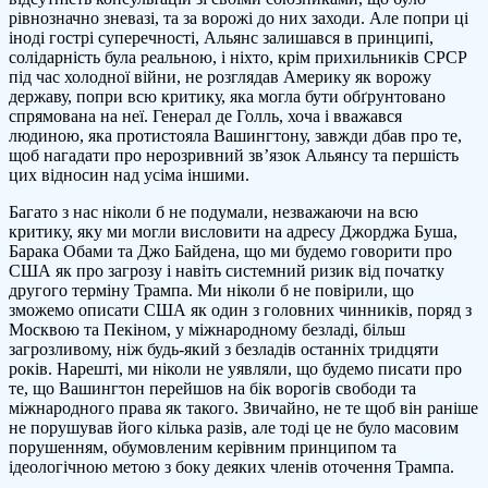
рівнозначно зневазі, та за ворожі до них заходи. Але попри ці
іноді гострі суперечності, Альянс залишався в принципі,
солідарність була реальною, і ніхто, крім прихильників СРСР
під час холодної війни, не розглядав Америку як ворожу
державу, попри всю критику, яка могла бути обґрунтовано
спрямована на неї. Генерал де Голль, хоча і вважався
людиною, яка протистояла Вашингтону, завжди дбав про те,
щоб нагадати про нерозривний зв’язок Альянсу та першість
цих відносин над усіма іншими.
Багато з нас ніколи б не подумали, незважаючи на всю
критику, яку ми могли висловити на адресу Джорджа Буша,
Барака Обами та Джо Байдена, що ми будемо говорити про
США як про загрозу і навіть системний ризик від початку
другого терміну Трампа. Ми ніколи б не повірили, що
зможемо описати США як один з головних чинників, поряд з
Москвою та Пекіном, у міжнародному безладі, більш
загрозливому, ніж будь-який з безладів останніх тридцяти
років. Нарешті, ми ніколи не уявляли, що будемо писати про
те, що Вашингтон перейшов на бік ворогів свободи та
міжнародного права як такого. Звичайно, не те щоб він раніше
не порушував його кілька разів, але тоді це не було масовим
порушенням, обумовленим керівним принципом та
ідеологічною метою з боку деяких членів оточення Трампа.