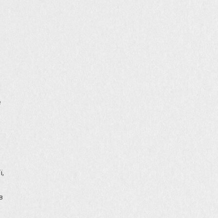
м
е
ї,
в