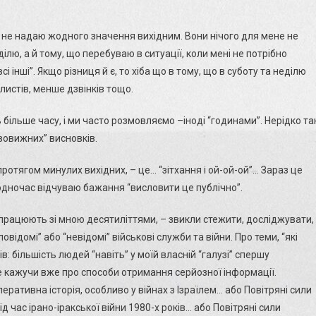
к
ншилися.
я не надаю жодного значення вихідним. Вони нічого для мене не
тєвого
сування
лю, а й тому, що перебуваю в ситуації, коли мені не потрібно
йже
всі інші”. Якщо різниця й є, то хіба що в тому, що в суботу та неділю
листів, менше дзвінків тощо.
о
ь більше часу, і ми часто розмовляємо –іноді “годинами”. Нерідко та
вовижних” висновків.
ер
 протягом минулих вихідних, – це… “зітхання і ой-ой-ой”… Зараз це
нальд
одночас відчуваю бажання “висловити це публічно”.
л
кі працюють зі мною десятиліттями, – звикли стежити, досліджувати,
відомі” або “невідомі” військові служби та війни. Про теми, “які
ів: більшість людей “навіть” у моїй власній “галузі” спершу
не кажучи вже про способи отримання серйозної інформації.
перативна історія, особливо у війнах з Ізраїлем… або Повітряні сили
під час ірано-іракської війни 1980-х років… або Повітряні сили