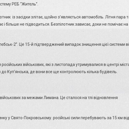
истему РЕБ “Житєль”.
лотник із засідки злітає, щойно з’являється автомобіль. Літня пара т
 і більше не підводиться. Безпілотник зависає, доки не помічає на
глєбськ-2”. Це 15-й підтверджений випадок знищення цієї системи в
и російських військових, які з листопада утримувалися в центрі міст
до Куп’янська, де вони все ще контролюють кілька будівель.
 військових за межами Лимана. Це сталося на тлі відновлення
инку у Свято-Покровському. російські сили перебувають за 15 км ві