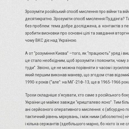
Зрозуміти російський спосіб мислення про війни та вій
десятикратно. Зрозуміти спосіб мислення Пуддінга? Та
без проблем: тема добре досліджена, а контактів з п
зробити висновки про основні цілі та завдання вторгнен
чому ВКС діє над Україною.
А от “розуміння Києва” –того, як “працюють” уряд і 
це стало необхідним, щоб зрозуміти і пояснити, чому з
туди”. Звісно, це не можна порівняти з часом і зусил
який першим виконав маневр, що згодом став відомий 
1990-х років (“але”: на МіГ-21Ф-13, ще в 1965-1966 рока
Трохи складніше з’ясувати, хто саме з російського боку
України це майже завжди “кришталево ясно”. Тим біль
ані серйозного оперативного мислення: є (абсурдно по
тактичний рівень міркувань, і між ними (абсолютно) ні
і кілька сержантів (здебільшого марно, бо ніхто їх не с