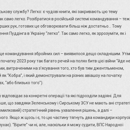
ськову службу? Легко: є чудові книги, які закривають цю тему
к само легко. Розібратися в російській системі командування – теж
ерших рук, готових це обговорювати більш ніж достатньо… Тому
ня Пуддінга в Україну “легко”. Так само легко, як зррозуміти, як і
вище командування збройних сил – виявилося дещо складнішим. Уті
 початку 2023 року так багато речей на полях битв цієї війни “йде н
лями, витраченими на з’ясування того, хто був тим джентльменом,
як “Кобра”, і який демонстрували на різних авіашоу на початку
х, “або близько того”).
 відповідає за конкретні операції та які підрозділи задіяні. Для
ше, що завдяки Зеленському і Сирському ЗСУ не мають ані стратегі
милковий) стратегічний рівень ухвалення рішень, а далі –
чого. Якщо ж щось і є, то цю частину тягнуть два командири корпусі
лухає). “Вірите” чи ні, але, наскільки я можу судити, ВПС Народної