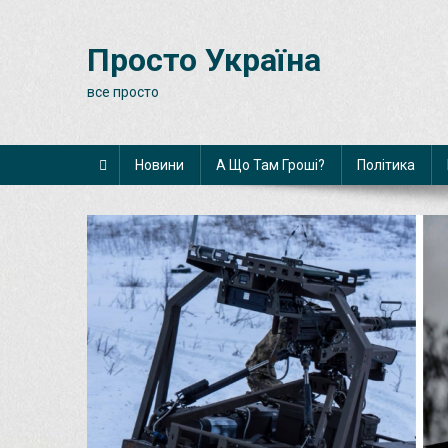
Skip
to
Просто Україна
content
все просто
Новини
А Що Там Гроші?
Політика