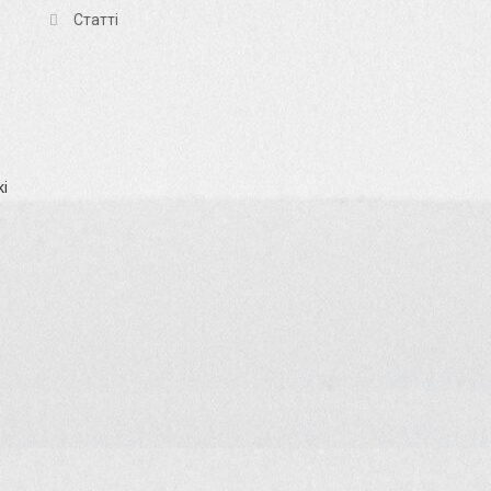
Статті
кі