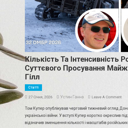
Кількість Та Інтенсивність 
Суттєвого Просування Майже
Гілл
Статті
Устин Ганна
On
27 Січня, 2026
Leave A Comment
Кіл
Том Купер опублікував черговий тижневий огляд Дона
Та
української війни. У вступі Купер коротко окреслив під
Інт
відзначив зменшення кількості і масштабів російських 
Рос