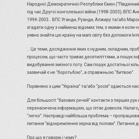
Народної Демократичної Республіки Ємен (“Південний Є
під час Другої конголезької війни (1998-2003); ВПС А
1994-2003… ВПС Уганди, Руанди, Алжиру та/або Марок
згадати одну з найменш відомих тем, з якими я коли-н
уявно знайти цю країну на мапі світу без допомоги Інтер
… Це теми, дослідження яких є нудним, складним, про
процесом, що часто триває десятиліттями, а пошук ін
видобування зміїного поту. Сам пошук достатньої кіл
зазвичай є не “боротьбою”, а справжньою “битвою”.
Порівняно з цим “Україна” та/або “росія” здаються на
Для більшості “базових речей” контакти з перших рук 
перенасичена інформацією, що літає довкола. Налагод
“легко”. Насправді найбільша проблема – пропрацюват
питання “відокремлення зерна від полови”. Питання д
Про що я говорю і чому?