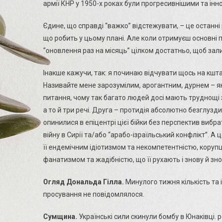
армії КНР у 1950-х роках були прогресивнішими та інно
Єдине, що справді “важко” відстежувати, – це останні р
що робить у цьому плані. Але коли отримуєш основні п
“оновлення раз на місяць” цілком достатньо, щоб зали
Інакше кажучи, так: я починаю відчувати щось на кшта
Називайте мене зарозумілим, арогантним, дурнем – як
питання, чому так багато людей досі мають труднощі з 
а то й три речі. Друга – протидія абсолютно безглузди
опинилися в епіцентрі цієї бійки без перспектив вибр
війну в Сирії та/або “арабо-ізраїльський конфлікт”. А
її ендемічним ідіотизмом та некомпетентністю, коруп
фанатизмом та жадібністю, що її рухають і знову й зн
Огляд Дональда Гілла.
Минулого тижня кількість та 
просування не повідомлялося.
Сумщина.
Українські сили скинули бомбу в Юнаківці.