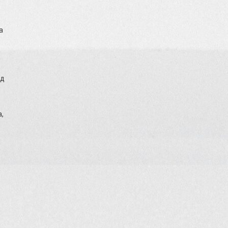
а
ід
а,
д