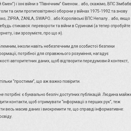
мен”) і їхні війни з “Північним” Єменом… або, скажімо, ВПС Зімбаб
нголи та сили протиповітряної оборони у війнах 1975-1992 та знову
ко, ZIPRA, ZANLA, SWAPO… або Королівські ВПС Непалу… або, якщо
ебудь стикався: перевороти та війни в Суринамі (а тепер спробуйте
нету, і ви зрозумієте, про що я).
блемним, інколи навіть небезпечним для особистої безпеки
формації, потрібної для справжнього розуміння, нагадує
ькості авторитетних даних, щоб відтворити передумови й контекст,
стільки “простими”, що аж важко повірити.
не потрібні: є буквально безліч доступних публікацій. Людина майж
ити контакти, щоб отримувати “інформації з перших рук”, теж
и весь масив даних і виокремити те, що справді інформативне:
освіду.