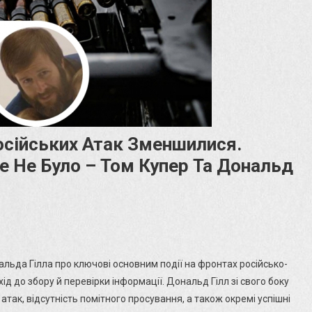
Російських Атак Зменшилися.
 Не Було – Том Купер Та Дональд
ькість
льда Гілла про ключові основним події на фронтах російсько-
хід до збору й перевірки інформації. Дональд Гілл зі свого боку
енсивність
атак, відсутність помітного просування, а також окремі успішні
ійських