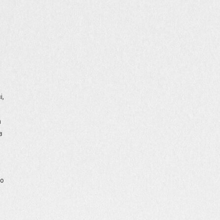
і,
а
з
ро