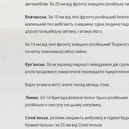
автомобілів. За 20 км від фронту знищено російську с
Вовчанськ.
За 10 км від лінії фронту російський безпі
маленький пес вибігають з машини; одна людина падає
дорозі поліцейську автівку, і атакує його.
За 14 км від лінії фронту знищено російський “Борисо
початку повномасштабної війни.
Куп’янськ.
Хоча українці нарешті ліквідували дві груп
росія продовжує намагатися перекидати підкріплення 
Відео атаки в місті, зняте понад місяць тому.
Лиман.
63-тя бригада взяла в полон трьох російських
російського наступу на цьому напрямку.
Слов’янськ.
росіяни скидають вибухівку в підвал буд
Краматорська і за 25 км від Слов’янська.