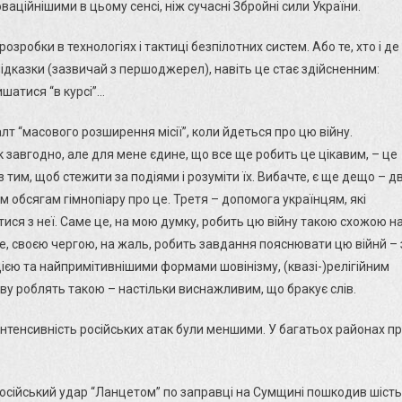
ваційнішими в цьому сенсі, ніж сучасні Збройні сили України.
озробки в технологіях і тактиці безпілотних систем. Або те, хто і де
ідказки (зазвичай з першоджерел), навіть це стає здійсненним:
шатися “в курсі”…
лт “масового розширення місії”, коли йдеться про цю війну.
 завгодно, але для мене єдине, що все ще робить це цікавим, – це
тим, щоб стежити за подіями і розуміти їх. Вибачте, є ще дещо – дв
м обсягам гімнопіару про це. Третя – допомога українцям, які
атися з неї. Саме це, на мою думку, робить цю війну такою схожою н
 це, своєю чергою, на жаль, робить завдання пояснювати цю війнй – 
цією та найпримітивнішими формами шовінізму, (квазі-)релігійним
ову роблять такою – настільки виснажливим, що бракує слів.
інтенсивність російських атак були меншими. У багатьох районах п
 російський удар “Ланцетом” по заправці на Сумщині пошкодив шість