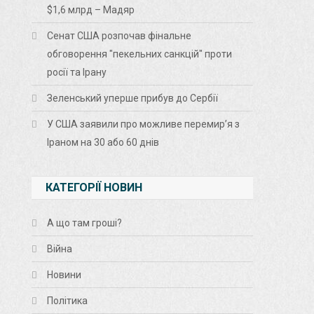
$1,6 млрд – Мадяр
Сенат США розпочав фінальне
обговорення "пекельних санкцій" проти
росії та Ірану
Зеленський уперше прибув до Сербії
У США заявили про можливе перемир’я з
Іраном на 30 або 60 днів
КАТЕГОРІЇ НОВИН
А що там гроші?
Війна
Новини
Політика