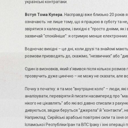
українські контратаки.
Ата
Зме
Вступ Тома Купера.
Насправді вже близько 20 років 
Сут
Про
означають: не лише тому, що я працюю в суботу та неді
Ма
звірятися з календарем, і вихідні є “просто днями, як і 
Не
зазвичай “спокійніше”: я отримую менше електронних 
Бул
–
Водночас вихідні – це дні, коли друзі та знайомі мают
Том
розмови призводять до, скажімо, “незвичних” або “ди
Куп
Та
Один із висновків, який з’явився після кількох розмов
До
прозвучить дуже цинічно – не можу не сказати, але в
Гіл
Почну з початку: я та моє “внутрішнє коло” – люди, я
аналізувати, перевіряти й писати насамперед про “мало
нікого не цікавлять” або які всі давно списали з рахунк
дивуються, звідки беруться “джерела” й “контакти”, 
Наприклад: Сирійські арабські повітряні сили та їхня о
Ісламської Республіки Іран та ВПС Іраку і їхні операції 