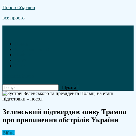
Skip
Просто Україна
to
все просто
content
Новини
А що там гроші?
Політика
Війна
Статті
site mode button
Пошук:
Зеленський підтвердив заяву Трампа
про припинення обстрілів України
Війна