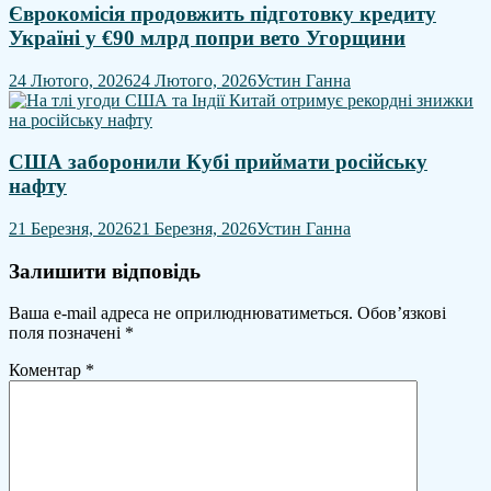
Єврокомісія продовжить підготовку кредиту
Україні у €90 млрд попри вето Угорщини
24 Лютого, 2026
24 Лютого, 2026
Устин Ганна
США заборонили Кубі приймати російську
нафту
21 Березня, 2026
21 Березня, 2026
Устин Ганна
Залишити відповідь
Ваша e-mail адреса не оприлюднюватиметься.
Обов’язкові
поля позначені
*
Коментар
*