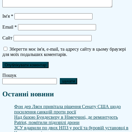
Ім'я
*
Email
*
Сайт
Зберегти моє ім'я, e-mail, та адресу сайту в цьому браузері
для моїх подальших коментарів.
Пошук
шукати
Останні новини
Фон дер Ляєн привітала рішення Сенату США щодо
посилення санкцій проти росії
Над базою Бундесверу в Німеччині, де ремонтують
Patriot, помітили підозрілі дрони
ЗСУ вдарили по двох НПЗ у росії та буровій установці в