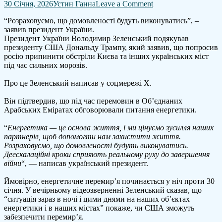
on
30 Січня, 2026
Устин Ганна
Leave a Comment
Зеленський
“Розраховуємо, що домовленості будуть виконуватись”, –
підтвердив
заявив президент України.
заяву
Президент України Володимир Зеленський подякував
Трампа
президенту США Дональду Трампу, який заявив, що попросив
про
росію припинити обстріли Києва та інших українських міст
припинення
під час сильних морозів.
обстрілів
України
Про це Зеленський написав у соцмережі X.
Він підтвердив, що під час перемовин в Об’єднаних
Арабських Еміратах обговорювали питання енергетики.
“
Енергетика — це основа життя, і ми цінуємо зусилля наших
партнерів, щоб допомогти нам захистити життя.
Розраховуємо, що домовленості будуть виконуватись.
Деескалаційні кроки сприяють реальному руху до завершення
війни
“, — написав український президент.
Ймовірно, енергетичне перемир’я починається у ніч проти 30
січня. У вечірньому відеозверненні Зеленський сказав, що
“ситуація зараз в ночі і цими днями на наших об’єктах
енергетики і в наших містах” покаже, чи США зможуть
забезпечити перемир’я.