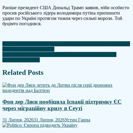
Раніше президент США Дональд Трамп заявив, ніби особисто
просив російського лідера володимира путіна припинити
удари по Україні протягом тижня через сильні морози. Той
буцімто погодився.
Навігація
Контраст настроїв. Оптимістична Литва присоромлює Велику
Британію – Едвард Лукас
записів
ЄС розглядає заборону на в'їзд російським солдатам, які
воювали в Україні
Related Posts
Фон дер Ляєн пообіцяла Іспанії підтримку ЄС
через міграційну кризу в Сеуті
31 Липня, 2026
31 Липня, 2026
Устин Ганна