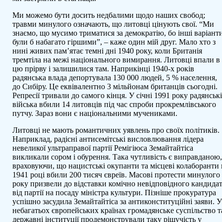
Ми можемо бути досить недбалими щодо наших свобод;
травми минулого означають, що литовці цінують свої. “Ми
знаємо, що мусимо триматися за демократію, бо інші варіант
були б набагато гіршими”, – каже один мій друг. Мало хто з
нині живих пам’ятає темні дні 1940 року, коли Британія
тремтіла на межі національного вимирання. Литовці впали в
цю прірву і залишилися там. Наприкінці 1940-х років
радянська влада депортувала 130 000 людей, 5 % населення,
до Сибіру. Це еквівалентно 3 мільйонам британців сьогодні.
Репресії тривали до самого кінця. У січні 1991 року радянськ
війська вбили 14 литовців під час спроби прокремлівського
путчу. Зараз вони є національними мучениками.
Литовці не мають романтичних уявлень про своїх політиків.
Наприклад, радісні антисемітські висловлювання лідера
невеликої ультраправої партії Ремігіюса Земайтайтіса
викликали сором і обурення. Така чутливість є виправданою
враховуючи, що нацистські окупанти та місцеві колаборанти 
1941 році вбили 200 тисяч євреїв. Масові протести минулого
року призвели до відставки комічно невідповідного кандида
від партії на посаду міністра культури. Пізніше прокуратура
успішно засудила Земайтайтіса за антиконституційні заяви. 
небагатьох європейських країнах громадянське суспільство т
державні інституції продемонстрували таку рішучість у