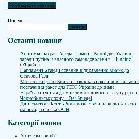
Пошук
шукати
Останні новини
Анатомія шахрая. Афера Трампа з Patriot для України
заради путіна й власного самовдоволення – Філліпс
О'Брайен
Парламент Уганди схвалив відправлення військ до
Сектора Гази
Міністр оборони Британії закликав союзників збільшит
постачання ракет для ППО України до зими
Україна готується до можливого нового наступу рф на
Чорнобильську зону – Der Spiegel
Дипломатка з Коста-Рики може стати першою жінкою
на посаді генсека ООН
Категорії новин
А що там гроші?