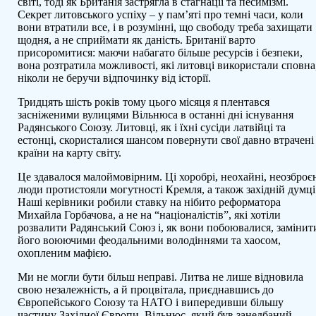
–
світі, тоді як Британія застрягла в стагнації та песимізмі.
Ед
Секрет литовського успіху – у пам’яті про темні часи, коли
Лу
вони втратили все, і в розумінні, що свободу треба захищати
щодня, а не сприймати як даність. Британії варто
присоромитися: маючи набагато більше ресурсів і безпеки,
вона розтратила можливості, які литовці використали сповна
ніколи не беручи відпочинку від історії.
Тридцять шість років тому цього місяця я плентався
засніженими вулицями Вільнюса в останні дні існування
Радянського Союзу. Литовці, як і їхні сусіди латвійці та
естонці, скористалися шансом повернути свої давно втрачені
країни на карту світу.
Це здавалося малоймовірним. Ці хоробрі, неохайні, неозброє
люди протистояли могутності Кремля, а також західній думці
Наші керівники робили ставку на нібито реформатора
Михайла Горбачова, а не на “націоналістів”, які хотіли
розвалити Радянський Союз і, як вони побоювалися, замінит
його воюючими феодальними володіннями та хаосом,
охопленим мафією.
Ми не могли бути більш неправі. Литва не лише відновила
свою незалежність, а й процвітала, приєднавшись до
Європейського Союзу та НАТО і випередивши більшу
частину Західної Європи. Вільнюс, який був занедбаний