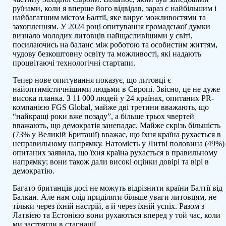
руїнами, коли я вперше його відвідав, зараз є найбільшим і
найбагатшим містом Балтії, яке вирує можливостями та
захопленням. У 2024 році опитування громадської думки
визнало молодих литовців найщасливішими у світі,
посилаючись на баланс між роботою та особистим життям,
чудову безкоштовну освіту та можливості, які надають
процвітаючі технологічні стартапи.
Тепер нове опитування показує, що литовці є
найоптимістичнішими людьми в Європі. Звісно, це не дуже
висока планка. З 11 000 людей у 24 країнах, опитаних PR-
компанією FGS Global, майже дві третини вважають, що
“найкращі роки вже позаду”, а більше трьох чвертей
вважають, що демократія занепадає. Майже скрізь більшість
(73% у Великій Британії) вважає, що їхня країна рухається в
неправильному напрямку. Натомість у Литві половина (49%)
опитаних заявила, що їхня країна рухається в правильному
напрямку; вони також дали високі оцінки довірі та вірі в
демократію.
Багато британців досі не можуть відрізнити країни Балтії від
Балкан. Але нам слід приділяти більше уваги литовцям, не
тільки через їхній настрій, а й через їхній успіх. Разом з
Латвією та Естонією вони рухаються вперед у той час, коли
ми застрягли в стагнації.