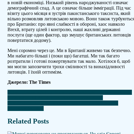
в новій економіці. Низький рівень народжуваності означає
демографічний спад. А це означає більше імміграції. Під час
візиту цього місяця я зустрів пакистанського таксиста, який
вільно розмовляв литовською мовою. Вони також турбуютьс
про Британію: про явні слабкості в обороні, хаос навколо
Brexit, втрату цілей і контролю, наші жахливі державні
послуги (ще один фактор, що змушує британських литовців
повертатися додому).
Мені соромно через це. Ми в Британії живемо так безпечно.
Ми набагато більші і (поки що) багатші. Ми так багато
розтратили і готові пожертвувати так мало. Хотілося б, щоб
ми могли запозичити трохи сміливості та винахідливості
литовців. І їхній оптимізм.
Джерело: The Times
Навігація
Трамп домовився з путіним про тимчасове припинення атак
по енергетиці України, москва не підтверджує
записів
Зеленський підтвердив заяву Трампа про припинення
обстрілів України
Related Posts