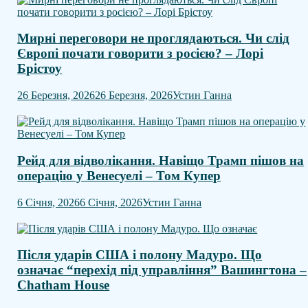
Мирні переговори не проглядаються. Чи слід
Європі почати говорити з росією? – Лорі
Брістоу
26 Березня, 2026
26 Березня, 2026
Устин Ганна
Рейд для відволікання. Навіщо Трамп пішов на
операцію у Венесуелі – Том Купер
6 Січня, 2026
6 Січня, 2026
Устин Ганна
Після ударів США і полону Мадуро. Що
означає “перехід під управління” Вашингтона –
Chatham House