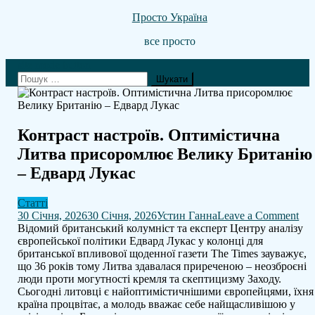
Skip
Просто Україна
to
все просто
content
site mode button
Пошук:
Контраст настроїв. Оптимістична
Литва присоромлює Велику Британію
– Едвард Лукас
Статті
on
30 Січня, 2026
30 Січня, 2026
Устин Ганна
Leave a Comment
Кон
Відомий британський колумніст та експерт Центру аналізу
нас
європейської політики Едвард Лукас у колонці для
Оп
британської впливової щоденної газети The Times зауважує,
Ли
що 36 років тому Литва здавалася приреченою – неозброєні
пр
люди проти могутності кремля та скептицизму Заходу.
Ве
Сьогодні литовці є найоптимістичнішими європейцями, їхня
Бр
країна процвітає, а молодь вважає себе найщасливішою у