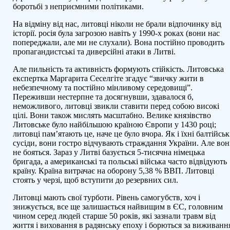
боротьбі з неприємними політиками.
На відміну від нас, литовці ніколи не брали відпочинку від
історії. росія була загрозою навіть у 1990-х роках (вони нас
попереджали, але ми не слухали). Вона постійно проводить
пропагандистські та диверсійні атаки в Литві.
Але пильність та активність формують стійкість. Литовська
експертка Маргарита Сеселгіте згадує “звичку жити в
небезпечному та постійно мінливому середовищі”.
Переживши нестерпне та досягнувши, здавалося б,
неможливого, литовці звикли ставити перед собою високі
цілі. Вони також мислять масштабно. Велике князівство
Литовське було найбільшою країною Європи у 1430 році;
литовці пам’ятають це, наче це було вчора. Як і їхні балтійськ
сусіди, вони гостро відчувають страждання України. Але во
не бояться. Зараз у Литві базується 5-тисячна німецька
бригада, а американські та польські війська часто відвідують
країну. Країна витрачає на оборону 5,38 % ВВП. Литовці
стоять у черзі, щоб вступити до резервних сил.
Литовці мають свої турботи. Рівень самогубств, хоч і
знижується, все ще залишається найвищим в ЄС, головним
чином серед людей старше 50 років, які зазнали травм від
життя і виховання в радянську епоху і борються за виживанн