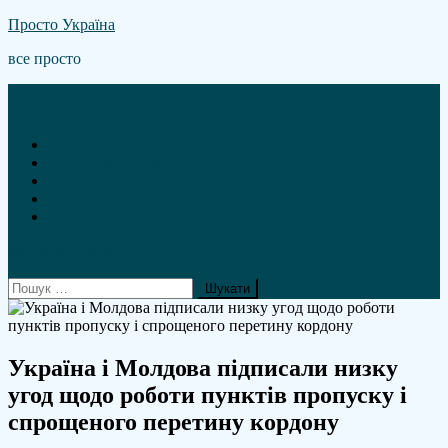
Skip
Просто Україна
to
все просто
content
Новини
А що там гроші?
Політика
Війна
Статті
site mode button
Пошук:
Україна і Молдова підписали низку
угод щодо роботи пунктів пропуску і
спрощеного перетину кордону