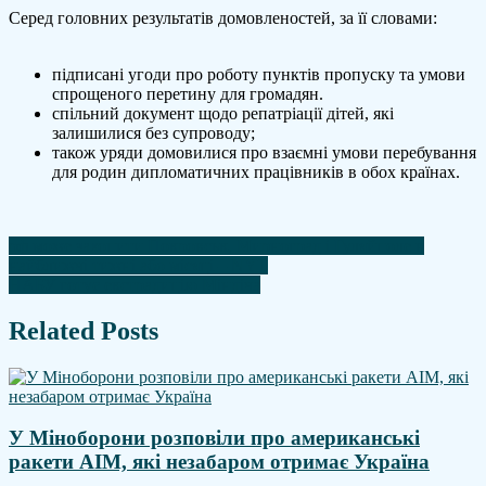
Серед головних результатів домовленостей, за її словами:
підписані угоди про роботу пунктів пропуску та умови
спрощеного перетину для громадян.
спільний документ щодо репатріації дітей, які
залишилися без супроводу;
також уряди домовилися про взаємні умови перебування
для родин дипломатичних працівників в обох країнах.
Навігація
рф може захопити Покровськ, Мирноград і Гуляйполе в
найближчі тижні або місяці – NYT
записів
НАБУ готує екстрадицію Міндіча
Related Posts
У Міноборони розповіли про американські
ракети AIM, які незабаром отримає Україна