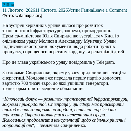
Війна
o
11 Лютого, 2026
11 Лютого, 2026
Устин Ганна
Leave a Comment
У
Фото: wikimapia.org
і
На зустрічі керівників урядів ішлося про розвиток
М
транспортної інфраструктури, зокрема, прикордонної.
п
Прем’єр-міністерка Юлія Свириденко зустрілася у Києві з
н
очільником уряду Молдови Александру Мунтяну. Уряди
у
підписали двосторонні документи щодо роботи пунктів
щ
пропуску, спрощеного перетину кордону та репатріації дітей.
р
п
Про це глава українського уряду повідомила у Telegram.
п
і
За словами Свириденко, окрему увагу приділили логістиці та
с
енергетиці. Молдова вже передала першу партію допомоги
п
вартістю 700 тисяч євро, до якої увійшли генератори,
к
трансформатори та медичне обладнання.
“
Ключовий фокус — розвиток транспортної інфраструктури,
зокрема прикордонної. Співпраця у цій сфері має прискорити
проходження контролю на кордоні, сприяти торгівлі та
транзиту. Окремо торкнулися енергетичної сфери.
Домовилися продовжити консультації щодо спільних рішень і
координації дій
“, – зазначила Свириденко.