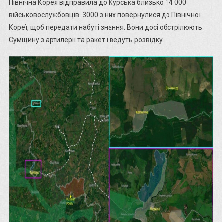
Північна Корея відправила до Курська близько 14 000
військовослужбовців. 3000 з них повернулися до Північної
Кореї, щоб передати набуті знання. Вони досі обстрілюють
Сумщину з артилерії та ракет і ведуть розвідку.