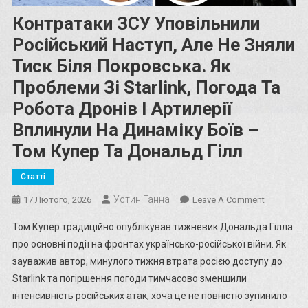
Контратаки ЗСУ Уповільнили
Російський Наступ, Але Не Зняли
Тиск Біля Покровська. Як
Проблеми Зі Starlink, Погода Та
Робота Дронів І Артилерії
Вплинули На Динаміку Боїв –
Том Купер Та Дональд Гілл
Статті
Устин Ганна
On
17 Лютого, 2026
Leave A Comment
Контрата
Том Купер традиційно опублікував тижневик Дональда Гілла
ЗСУ
про основні події на фронтах українсько-російської війни. Як
Уповільни
зауважив автор, минулого тижня втрата росією доступу до
Російськи
Starlink та погіршення погоди тимчасово зменшили
Наступ,
Але
інтенсивність російських атак, хоча це не повністю зупинило