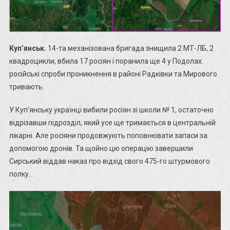
Куп’янськ.
14-та механізована бригада знищила 2 МТ-ЛБ, 2
квадроцикли, вбила 17 росіян і поранила ще 4 у Подолах.
російські спроби проникнення в районі Радківки та Мирового
тривають.
У Куп’янську українці вибили росіян зі школи № 1, остаточно
відрізавши підрозділ, який усе ще тримається в центральній
лікарні. Але росіяни продовжують поповнювати запаси за
допомогою дронів. Та щойно цю операцію завершили
Сирський віддав наказ про відхід свого 475-го штурмового
полку…