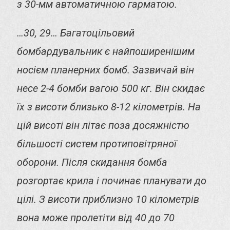
з 30-мм автоматичною гарматою.
…30, 29… Багатоцільовий
бомбардувальник є найпоширенішим
носієм планерних бомб. Зазвичай він
несе 2-4 бомби вагою 500 кг. Він скидає
їх з висоти близько 8-12 кілометрів. На
цій висоті він літає поза досяжністю
більшості систем протиповітряної
оборони. Після скидання бомба
розгортає крила і починає планувати до
цілі. З висоти приблизно 10 кілометрів
вона може пролетіти від 40 до 70