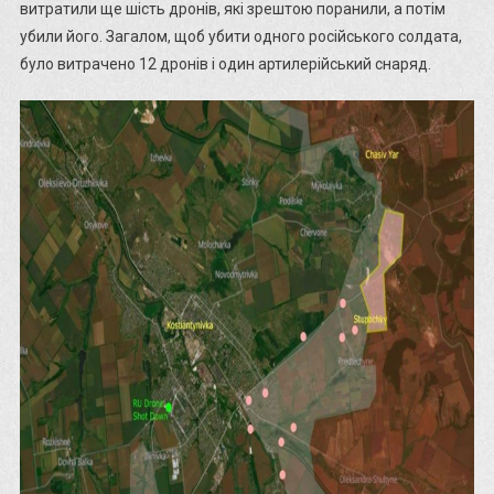
витратили ще шість дронів, які зрештою поранили, а потім
убили його. Загалом, щоб убити одного російського солдата,
було витрачено 12 дронів і один артилерійський снаряд.