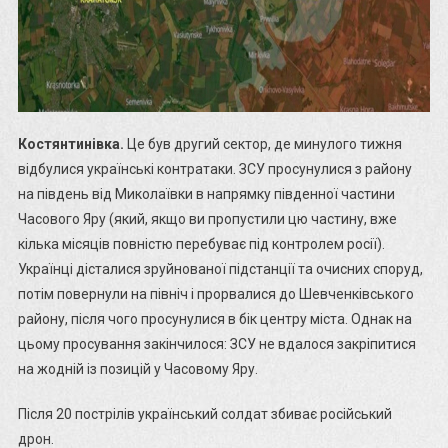
Костянтинівка.
Це був другий сектор, де минулого тижня
відбулися українські контратаки. ЗСУ просунулися з району
на південь від Миколаївки в напрямку південної частини
Часового Яру (який, якщо ви пропустили цю частину, вже
кілька місяців повністю перебуває під контролем росії).
Українці дісталися зруйнованої підстанції та очисних споруд,
потім повернули на північ і прорвалися до Шевченківського
району, після чого просунулися в бік центру міста. Однак на
цьому просування закінчилося: ЗСУ не вдалося закріпитися
на жодній із позицій у Часовому Яру.
Після 20 пострілів український солдат збиває російський
дрон.