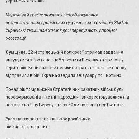
української техніки.
Мережевий
трафік знизився
після
блокування
незареєстрованих російських і українських терміналів Starlink.
Українські термінали Starlink досі
перебувають у процесі
реєстрації
.
Сумщина.
22-й стрілецький полк росії отримав завдання
висунутися з Тьоткіно, щоб захопити Рижівку та прилеглу
територію. Вони зазнали великих втрат, а поранених знову
відправили в бій. Україна завдала авіаудару по Тьоткіно.
Понад рік тому війська Стратегічних ракетних військ були
переформовані в піхотні підрозділи і використовувалися під
час атак на Білу Березу, що за 50 км на північ від Тьоткіно.
Україна взяла в полон кількох російських
військовополонених.