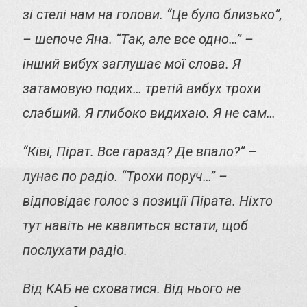
зі стелі нам на голови. “Це було близько”,
– шепоче Яна. “Так, але все одно…” –
інший вибух заглушає мої слова. Я
затамовую подих… третій вибух трохи
слабший. Я глибоко видихаю. Я не сам…
“Ківі, Пірат. Все гаразд? Де впало?” –
лунає по радіо. “Трохи поруч…” –
відповідає голос з позиції Пірата. Ніхто
тут навіть не квапиться встати, щоб
послухати радіо.
Від КАБ не сховатися. Від нього не