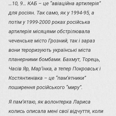
…10, 9… КАБ – це “авіаційна артилерія”
для росіян. Так само, як у 1994-95, а
потім у 1999-2000 роках російська
артилерія місяцями обстрілювала
чеченське місто Грозний, так і зараз
вони тероризують українські міста
планерними бомбами. Бахмут, Торець,
Часів Яр, Мар’їнка, а тепер Покровськ і
Костянтинівка – це “пам’ятники”
поширення російського “миру”.
Я пам’ятаю, як волонтерка Лариса
колись описала мені свої відчуття, коли