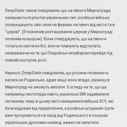
DeepState також повідомляє, що на півночі Мирнограда
залишаються рештки українських сил. російські війська
зосереджують свої сили на фермах на північ від міста та в
“церкві”. (Я позначив розташування церков у Мирнограді
зеленим кольором). Вони стверджують, що на півночі
точаться хаотичні бої, але не планують відступати,
незважаючи на те, що Покровськ незабаром перейде під
повний контроль росії.
Нарешті, DeepState повідомляє, що росіяни посилюють
натиск на Родинське, адже якщо воно впаде, українці в
Мирнограді не зможуть виїхати. З огляду на те, що ще
наприкінці листопада навіть українські ЗМІ задавалися
питанням, чому в цьому місті залишилися війська ЗСУ, які
були відрізані від підкріплення, а російські штурмові групи
вже просуваються на захід від Родинського в пошуках
українських дронових команд, важко не запитати…