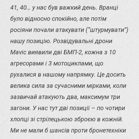
41, 40… у нас був важкий день. Вранці
було відносно спокійно, але потім
росіяни почали атакувати (“штурмувати”)
нашу позицію. Розвідувальні дрони
Mavic виявили дві БМП-2, кожна з 10
агресорами і 3 мотоциклами, що
рухалися в нашому напрямку. Це досить
велика сила за сучасними мірками, коли
зазвичай атакують два, максимум три
загони. У нас тут дві позиції – по чотири
хлопці зі стрілецькою зброєю в кожній.
Ми не мали б шансів проти бронетехніки