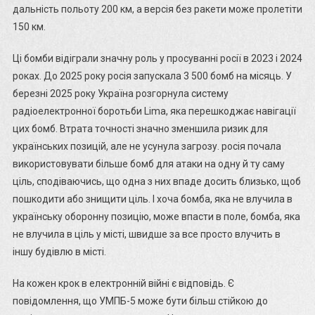
дальність польоту 200 км, а версія без ракети може пролетіти
150 км.
Ці бомби відіграли значну роль у просуванні росії в 2023 і 2024
роках. До 2025 року росія запускала 3 500 бомб на місяць. У
березні 2025 року Україна розгорнула систему
радіоелектронної боротьби Lima, яка перешкоджає навігації
цих бомб. Втрата точності значно зменшила ризик для
українських позицій, але не усунула загрозу. росія почала
використовувати більше бомб для атаки на одну й ту саму
ціль, сподіваючись, що одна з них впаде досить близько, щоб
пошкодити або знищити ціль. І хоча бомба, яка не влучила в
українську оборонну позицію, може впасти в поле, бомба, яка
не влучила в ціль у місті, швидше за все просто влучить в
іншу будівлю в місті.
На кожен крок в електронній війні є відповідь. Є
повідомлення, що УМПБ-5 може бути більш стійкою до