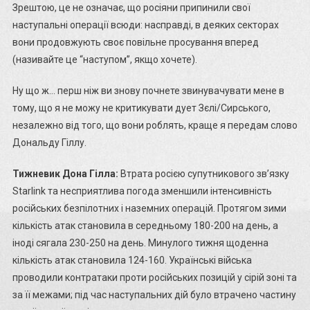
Зрештою, це не означає, що росіяни припинили свої
наступальні операції всюди: насправді, в деяких секторах
вони продовжують своє повільне просування вперед
(називайте це “наступом”, якщо хочете).
Ну що ж… перш ніж ви знову почнете звинувачувати мене в
тому, що я не можу не критикувати дует Зєлі/Сирського,
незалежно від того, що вони роблять, краще я передам слово
Дональду Гіллу.
Тижневик Дона Гілла:
Втрата росією супутникового зв’язку
Starlink та несприятлива погода зменшили інтенсивність
російських безпілотних і наземних операцій. Протягом зими
кількість атак становила в середньому 180-200 на день, а
іноді сягала 230-250 на день. Минулого тижня щоденна
кількість атак становила 124-160. Українські війська
проводили контратаки проти російських позицій у сірій зоні та
за її межами; під час наступальних дій було втрачено частину