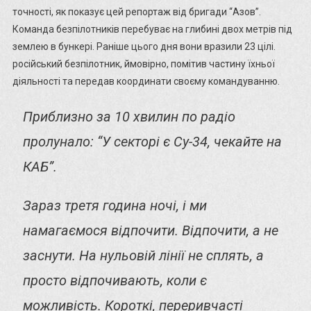
точності, як показує цей репортаж від бригади “Азов”.
Команда безпілотників перебуває на глибині двох метрів під
землею в бункері. Раніше цього дня вони вразили 23 цілі.
російський безпілотник, ймовірно, помітив частину їхньої
діяльності та передав координати своєму командуванню.
Приблизно за 10 хвилин по радіо
пролунало: “У секторі є Су-34, чекайте на
КАБ”.
Зараз третя година ночі, і ми
намагаємося відпочити. Відпочити, а не
заснути. На нульовій лінії не сплять, а
просто відпочивають, коли є
можливість. Короткі, переривчасті