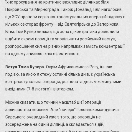
Не
їхнє просування на критично важливих ділянках біля
Зняли
Покровська та Мирнограда. Також Дональд Гілл наголосив,
Тиск
що ЗСУ провели серію контрнаступальних операцій відразу в
Біля
кількох секторах фронту – від Святогірська до Запоріжжя.
Покровсь
Втім, Том Купер вважає, що хоча ці контратаки дозволили
Як
відбити окремі позиції та уповільнити російський наступ,
Проблеми
розпорошення сил на різних напрямках замість концентрації
Зі
на одному знизило їхню ефективність.
Starlink,
Погода
Вступ Тома Купера.
Окрім Африканського Рогу, іншою
Та
подією, за якою я стежу останні кілька днів, є українська
Робота
контрнаступальна операція, розпочата десь між минулими
Дронів
вихідними (7-8 лютого) і вівторком.
І
Артилерії
Можна сказати, що точний масштаб цієї операції
Вплинули
На
залишається неясним. Але “почерк” Головнокомандувача
Динаміку
Сирського очевидний уже з того, що операція не
Боїв
зосереджена на одній ділянці, а складається з дій,
–
розкиданих по кількох секторах. Відтак контрнаступи були