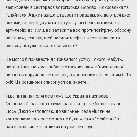
Том
зафіксовані в секторах Святогірська, Борової, Покровська та
Купер
Гуляйполя. Адже навіщо слідувати порадам, які даються вже
Та
роками, і зосереджувати всю увагу, всі безпілотники, всю
Дональд
артилерію, всі сили, всі запаси та всю протиповітряну оборону
Гілл
на одному секторі, щоб посилити ефект несподіванки та
вогневу потужність залучених сил?
Це могло б призвести до тривалого успіху… якого, мабуть,
ніхто в Києві не хоче: набагато важливішим є “визволення”
численних зруйнованих селищ із довоєнним населенням 5-16
осіб. Це розширює список успіхів, знаєте…
Інше питання полягає в тому, що Україна насправді
“звільнила”: багато хто сумнівається, що це було взагалі
щось. Дехто наполягає, що звільнені села ніколи не
контролювалися росією: що це були місця в “сірій зоні” з
наявністю лише невеликих штурмових груп…