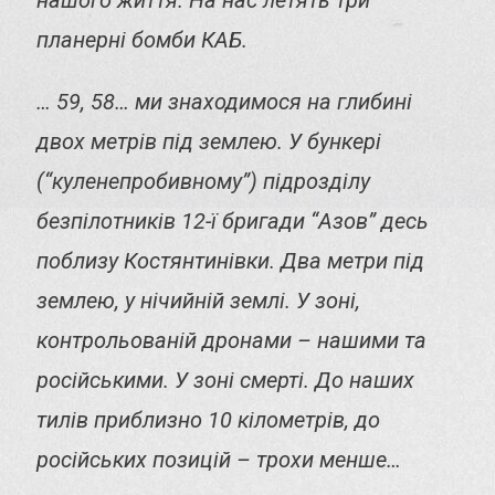
нашого життя. На нас летять три
планерні бомби КАБ.
… 59, 58… ми знаходимося на глибині
двох метрів під землею. У бункері
(“куленепробивному”) підрозділу
безпілотників 12-ї бригади “Азов” десь
поблизу Костянтинівки. Два метри під
землею, у нічийній землі. У зоні,
контрольованій дронами – нашими та
російськими. У зоні смерті. До наших
тилів приблизно 10 кілометрів, до
російських позицій – трохи менше…