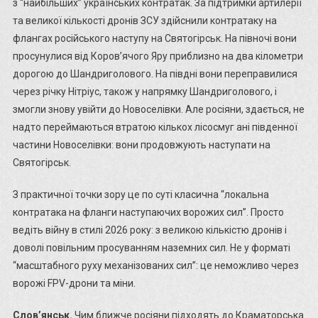
з “найбільших” українських контратак. За підтримки артилерії
та великої кількості дронів ЗСУ здійснили контратаку на
флангах російського наступу на Святогірськ. На півночі вони
просунулися від Коров’ячого Яру приблизно на два кілометри
дорогою до Шандриголового. На півдні вони переправилися
через річку Нітріус, також у напрямку Шандриголового, і
змогли знову увійти до Новоселівки. Але росіяни, здається, не
надто переймаються втратою кількох лісосмуг ані південної
частини Новоселівки: вони продовжують наступати на
Святогірськ.
З практичної точки зору це по суті класична “локальна
контратака на фланги наступаючих ворожих сил”. Просто
ведіть війну в стилі 2026 року: з великою кількістю дронів і
доволі повільним просуванням наземних сил. Не у форматі
“масштабного руху механізованих сил”: це неможливо через
ворожі FPV-дрони та міни.
Слов’янськ.
Чим ближче росіяни підходять до Краматорська