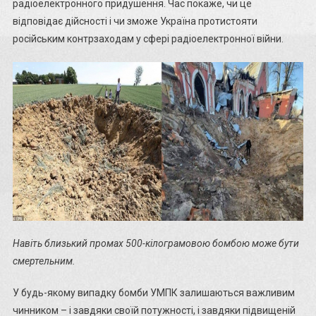
радіоелектронного придушення. Час покаже, чи це
відповідає дійсності і чи зможе Україна протистояти
російським контрзаходам у сфері радіоелектронної війни.
Навіть близький промах 500-кілограмовою бомбою може бути
смертельним.
У будь-якому випадку бомби УМПК залишаються важливим
чинником – і завдяки своїй потужності, і завдяки підвищеній