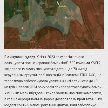
В очікуванні удару.
У січні 2023 року росія почала
оснащувати свої некеровані бомби ФАБ-500 крилами УМПК,
які давали їм змогу планувати відстань до 70 км під
керуванням супутникової навігаційної системи ГЛОНАСС, що
теоретично забезпечувало ураження цілі з точністю до 10
метрів. Навесні 2024 року росія почала застосовувати бомби
УМПБ, які мали вбудовані крила замість навісних комплектів,
а краща аеродинамічна форма дозволяла їм пролітати 90 км.
Моделі УМПБ-5 мають ракетний двигун, який забезпечує