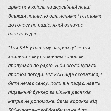
дрімоти в кріслі, на дерев’яній лавці.
Завжди повністю одягненими і готовими
до голосу по радіо, який означає
наступну дію.
“Три КАБ у вашому напрямку”, – три
хвилини тому спокійним голосом
пролунало по радіо. Ніби оголошували
прогноз погоди. Від КАБ ніде сховатися, і
бігти немає сенсу. Коли він падає, навіть
підземний бункер за кілька десятків
метрів не допоможе. Сама воронка від
500-кілограмової бомби може бути