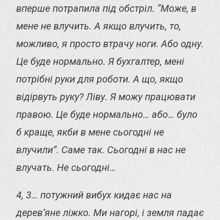
вперше потрапила під обстріл. “Може, в
мене не влучить. А якщо влучить, то,
можливо, я просто втрачу ноги. Або одну.
Це буде нормально. Я бухгалтер, мені
потрібні руки для роботи. А що, якщо
відірвуть руку? Ліву. Я можу працювати
правою. Це буде нормально… або… було
б краще, якби в мене сьогодні не
влучили”. Саме так. Сьогодні в нас не
влучать. Не сьогодні…
4, 3… потужний вибух кидає нас на
дерев’яне ліжко. Ми нагорі, і земля падає