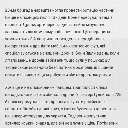
28-ма бригада нарешті змогла провести ротацію частини
бійців на позиціях після 137 днів. Вони перебували там із
вересня. Дрони, артилерія та дистанційне мінування
заважають логістичному забезпеченню. Ця операція із
заміни трьох бійців тривала тиждень і передбачала
використання дронів та мобільних вогневих груп, які
спеціалізуються на знищенні дронів. Вони йшли вдень, коли
літало менше дронів, і збивали ті, що були у пошуках цілі.
Український командир безпілотників розповів, що шансів
вижити більше, якщо спробувати збити дрон, ніж утекти.
Хоча це й не є поширеним явищем, траплялося кілька
випадків, коли піхота збивала дрони. У секторі Гуляйполя 225-
й полк спрямував шість дронів атакувати російського
солдата. Він збив деякі з них, а інші вибухнули в деревах, які
він використовував для укриття. Тоді вони випустили
артилерійський снаряд, але він не влучив у ціль. Потім вони