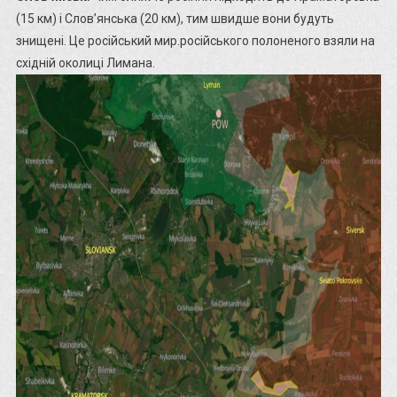
(15 км) і Слов’янська (20 км), тим швидше вони будуть
знищені. Це російський мир.російського полоненого взяли на
східній околиці Лимана.