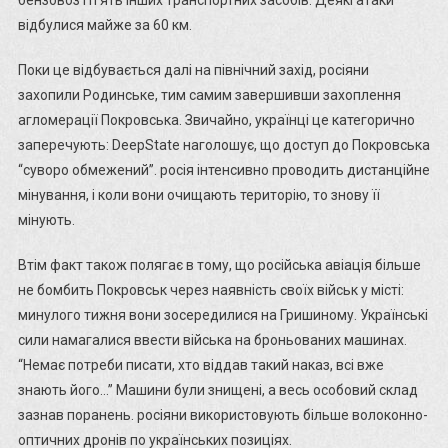
бензовоз і п’ять інших транспортних засобів. Деякі атаки
відбулися майже за 60 км.
Поки це відбувається далі на північний захід, росіяни
захопили Родинське, тим самим завершивши захоплення
агломерації Покровська. Звичайно, українці це категорично
заперечують: DeepState наголошує, що доступ до Покровська
“суворо обмежений”. росія інтенсивно проводить дистанційне
мінування, і коли вони очищають територію, то знову її
мінують.
Втім факт також полягає в тому, що російська авіація більше
не бомбить Покровськ через наявність своїх військ у місті:
минулого тижня вони зосередилися на Гришиному. Українські
сили намагалися ввести війська на броньованих машинах.
“Немає потреби писати, хто віддав такий наказ, всі вже
знають його…” Машини були знищені, а весь особовий склад
зазнав поранень. росіяни використовують більше волоконно-
оптичних дронів по українських позиціях.