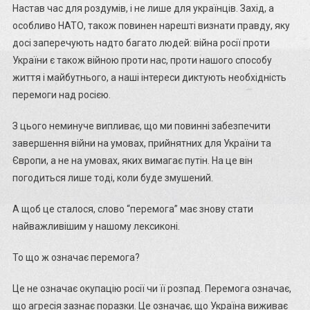
Настав час для роздумів, і не лише для українців. Захід, а
особливо НАТО, також повинен нарешті визнати правду, яку
досі заперечують надто багато людей: війна росії проти
України є також війною проти нас, проти нашого способу
життя і майбутнього, а наші інтереси диктують необхідність
перемоги над росією.
З цього неминуче випливає, що ми повинні забезпечити
завершення війни на умовах, прийнятних для України та
Європи, а не на умовах, яких вимагає путін. На це він
погодиться лише тоді, коли буде змушений.
А щоб це сталося, слово “перемога” має знову стати
найважливішим у нашому лексиконі.
То що ж означає перемога?
Це не означає окупацію росії чи її розпад. Перемога означає,
що агресія зазнає поразки. Це означає, що Україна виживає