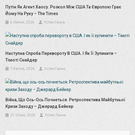
Путін Як Агент Хаосу. Розкол Між США Та Європою Грає
Йому На Руку – The Times
6 Липня, 2026
Устин Ганна
Наступна Спроба Перевороту В США. І Як Її Зупинити –
Тімоті Снайдер
7 Квітня, 2026
Устин Ганна
Війна, Що Ось-Ось Почнеться. Ретроспектива Майбутньої
Кризи Заходу – Джерард Бейкер
21 Січня, 2026
Устин Ганна