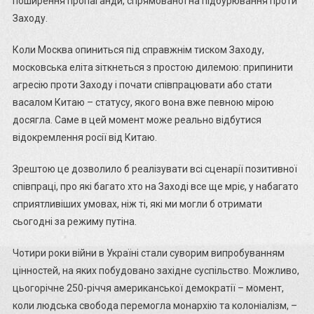
поширення пропаганди, спрямованої на підбурювання проти
Заходу.
Коли Москва опиниться під справжнім тиском Заходу,
московська еліта зіткнеться з простою дилемою: припинити
агресію проти Заходу і почати співпрацювати або стати
васалом Китаю – статусу, якого вона вже певною мірою
досягла. Саме в цей момент може реально відбутися
відокремлення росії від Китаю.
Зрештою це дозволило б реалізувати всі сценарії позитивної
співпраці, про які багато хто на Заході все ще мріє, у набагато
сприятливіших умовах, ніж ті, які ми могли б отримати
сьогодні за режиму путіна.
Чотири роки війни в Україні стали суворим випробуванням
цінностей, на яких побудовано західне суспільство. Можливо,
цьогорічне 250-річчя американської демократії – момент,
коли людська свобода перемогла монархію та колоніалізм, –