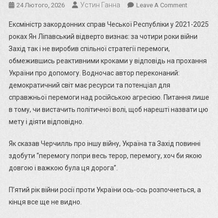
Устин Ганна
On
24 Лютого, 2026
Leave A Comment
Яка
Ексміністр закордонних справ Чеської Республіки у 2021-2025
Політика
роках Ян Ліпавський відверто визнає: за чотири роки війни
Демократ
Захід так і не виробив спільної стратегії перемоги,
Світу
обмежившись реактивними кроками у відповідь на прохання
Щодо
України?
України про допомогу. Водночас автор переконаний:
Перемога,
демократичний світ має ресурси та потенціал для
Перемога
справжньої перемоги над російською агресією. Питання лише
За
в тому, чи вистачить політичної волі, щоб нарешті назвати цю
Будь-
мету і діяти відповідно.
Яку
Ціну
Як сказав Черчилль про іншу війну, Україна та Захід повинні
–
здобути “перемогу попри весь терор, перемогу, хоч би якою
Ян
довгою і важкою була ця дорога”.
Ліпавськи
П’ятий рік війни росії проти України ось-ось розпочнеться, а
кінця все ще не видно.