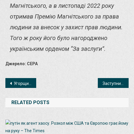
Магнітського, а в листопаді 2022 року
отримав Премію Магнітського за права
людини за внесок у захист прав людини.
Того ж року його було нагороджено
українським орденом “За заслуги”.
Джерело: CEPA
Навігація
Угорщина заблокувала 20-й пакет санкцій проти росії
Заступник ОП розповів про новий формат переговорів із рф щодо війни проти України
записів
RELATED POSTS