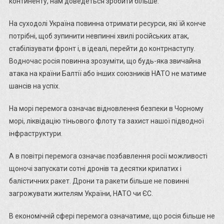
континенту, нам доведеться зробити більше.
На суходолі Україна повинна отримати ресурси, які їй конче
потрібні, щоб зупинити невпинні хвилі російських атак,
стабілізувати фронт і, в ідеалі, перейти до контрнаступу.
Водночас росія повинна зрозуміти, що будь-яка звичайна
атака на країни Балтії або інших союзників НАТО не матиме
шансів на успіх.
На морі перемога означає відновлення безпеки в Чорному
морі, ліквідацію тіньового флоту та захист нашої підводної
інфраструктури.
А в повітрі перемога означає позбавлення росії можливості
щоночі запускати сотні дронів та десятки крилатих і
балістичних ракет. Дрони та ракети більше не повинні
загрожувати жителям України, НАТО чи ЄС.
В економічній сфері перемога означатиме, що росія більше не