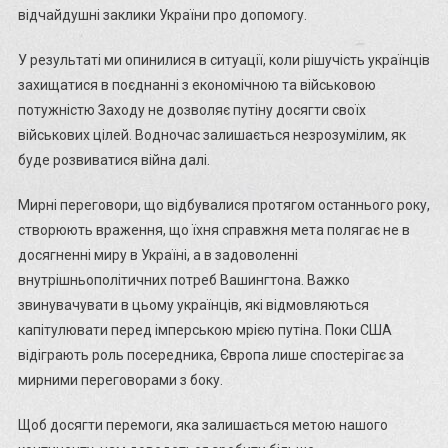
відчайдушні заклики України про допомогу.
У результаті ми опинилися в ситуації, коли рішучість українців
захищатися в поєднанні з економічною та військовою
потужністю Заходу не дозволяє путіну досягти своїх
військових цілей. Водночас залишається незрозумілим, як
буде розвиватися війна далі.
Мирні переговори, що відбувалися протягом останнього року,
створюють враження, що їхня справжня мета полягає не в
досягненні миру в Україні, а в задоволенні
внутрішньополітичних потреб Вашингтона. Важко
звинувачувати в цьому українців, які відмовляються
капітулювати перед імперською мрією путіна. Поки США
відіграють роль посередника, Європа лише спостерігає за
мирними переговорами з боку.
Щоб досягти перемоги, яка залишається метою нашого