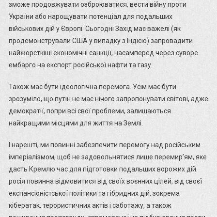
зможе продовжувати озброюватися, вести війну проти
України або нарощувати потенціал для подальших
військових дій у Європі. Сьогодні Захід має важелі (як
продемонстрували США у випадку з Індією) запровадити
найжорсткіші економічні санкції, насамперед через суворе
ембарго на експорт російської нафти та газу.
Також має бути ідеологічна перемога. Усім має бути
зрозуміло, що путін не має нічого запропонувати світові, адже
демократії, попри всі свої проблеми, залишаються
найкращими місцями для життя на Землі.
І нарешті, ми повинні забезпечити перемогу над російським
імперіалізмом, щоб не задовольнятися лише перемир’ям, яке
дасть Кремлю час для підготовки подальших ворожих дій.
росія повинна відмовитися від своїх воєнних цілей, від своєї
експансіоністської політики та гібридних дій, зокрема
кібератак, терористичних актів і саботажу, а також