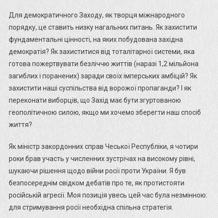
Для демократичного Заходу, як творця міжнародного
порядку, це ставить низку нагальних питань. Як захистити
фундаментальні цінності, на яких побудована західна
демократія? Як захиститися від тоталітарної системи, яка
готова пожертвувати безліччю життів (наразі 1,2 мільйона
загиблих і поранених) заради своїх імперських амбіцій? Як
захистити наші суспільства від ворожої пропаганди? І як
переконати виборців, що Захід має бути згуртованою
геополітичною силою, якщо ми хочемо зберегти наш спосіб
життя?
Як міністр закордонних справ Чеської Республіки, я чотири
роки брав участь у численних зустрічах на високому рівні,
шукаючи рішення щодо війни росії проти України. Я був
безпосереднім свідком дебатів про те, як протистояти
російській агресії. Моя позиція увесь цей час була незмінною:
для стримування росії необхідна спільна стратегія.