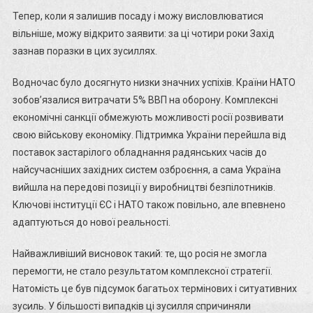
Тепер, коли я залишив посаду і можу висловлюватися
вільніше, можу відкрито заявити: за ці чотири роки Захід
зазнав поразки в цих зусиллях.
Водночас було досягнуто низки значних успіхів. Країни НАТО
зобов’язалися витрачати 5% ВВП на оборону. Комплексні
економічні санкції обмежують можливості росії розвивати
свою військову економіку. Підтримка України перейшла від
поставок застарілого обладнання радянських часів до
найсучасніших західних систем озброєння, а сама Україна
вийшла на передові позиції у виробництві безпілотників.
Ключові інституції ЄС і НАТО також повільно, але впевнено
адаптуються до нової реальності.
Найважливіший висновок такий: те, що росія не змогла
перемогти, не стало результатом комплексної стратегії.
Натомість це був підсумок багатьох термінових і ситуативних
зусиль. У більшості випадків ці зусилля спричиняли