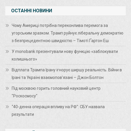
ОСТАННІ НОВИНИ
Чому Америці потрібна переконлива перемога за
угорським зразком. Трамп руйнує ліберальну демократію
з безпрецедентною швидкістю – Тімоті Ґартон Еш
У monobank презентували нову функцію «заблокувати
колишнього»
Відплата Трампа Ірану ігнорує ширшу реальність. Війни в
Ірані та Україні взаємопов’язані – Джон Болтон
Під москвою горить головний науковий центр
"Роскосмосу"
“40-денна операція впливу на РФ”: СБУ назвала
результати