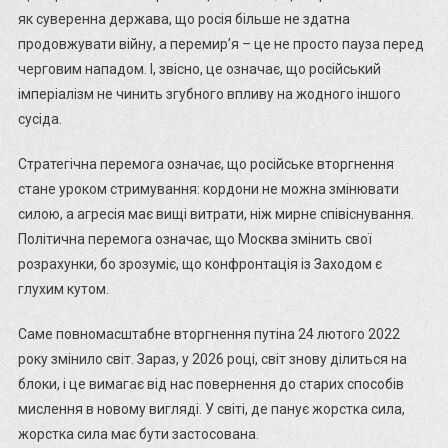
як суверенна держава, що росія більше не здатна
продовжувати війну, а перемир’я – це не просто пауза перед
черговим нападом. І, звісно, це означає, що російський
імперіалізм не чинить згубного впливу на жодного іншого
сусіда.
Стратегічна перемога означає, що російське вторгнення
стане уроком стримування: кордони не можна змінювати
силою, а агресія має вищі витрати, ніж мирне співіснування.
Політична перемога означає, що Москва змінить свої
розрахунки, бо зрозуміє, що конфронтація із Заходом є
глухим кутом.
Саме повномасштабне вторгнення путіна 24 лютого 2022
року змінило світ. Зараз, у 2026 році, світ знову ділиться на
блоки, і це вимагає від нас повернення до старих способів
мислення в новому вигляді. У світі, де панує жорстка сила,
жорстка сила має бути застосована.