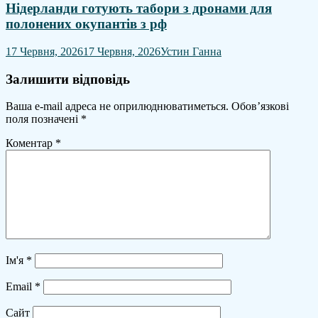
Нідерланди готують табори з дронами для
полонених окупантів з рф
17 Червня, 2026
17 Червня, 2026
Устин Ганна
Залишити відповідь
Ваша e-mail адреса не оприлюднюватиметься.
Обов’язкові
поля позначені
*
Коментар
*
Ім'я
*
Email
*
Сайт