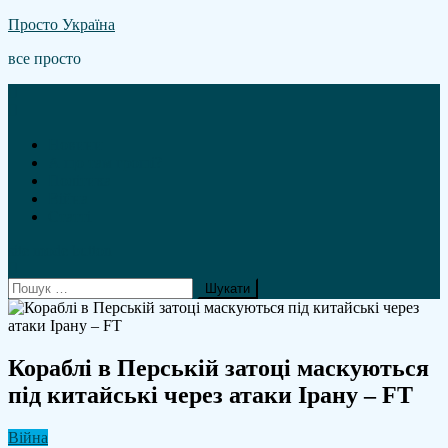
Skip
Просто Україна
to
все просто
content
Новини
А що там гроші?
Політика
Війна
Статті
site mode button
Пошук:
Кораблі в Перській затоці маскуються
під китайські через атаки Ірану – FT
Війна