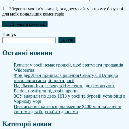
Зберегти моє ім'я, e-mail, та адресу сайту в цьому браузері
для моїх подальших коментарів.
Пошук
шукати
Останні новини
Reuters: у росії немає грошей, щоб врятувати продавців
Wildberries
Фон дер Ляєн привітала рішення Сенату США щодо
посилення санкцій проти росії
Над базою Бундесверу в Німеччині, де ремонтують
Patriot, помітили підозрілі дрони
ЗСУ вдарили по двох НПЗ у росії та буровій установці в
Чорному морі
Пентагон витратить щонайменше $400 млн на лазерні
системи для боротьби з дронами
Категорії новин