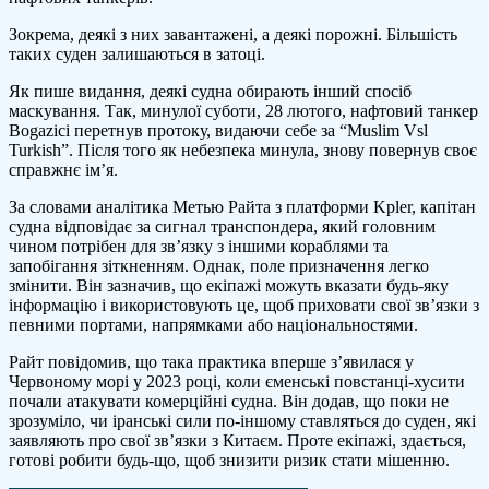
Зокрема, деякі з них завантажені, а деякі порожні. Більшість
таких суден залишаються в затоці.
Як пише видання, деякі судна обирають інший спосіб
маскування. Так, минулої суботи, 28 лютого, нафтовий танкер
Bogazici перетнув протоку, видаючи себе за “Muslim Vsl
Turkish”. Після того як небезпека минула, знову повернув своє
справжнє ім’я.
За словами аналітика Метью Райта з платформи Kpler, капітан
судна відповідає за сигнал транспондера, який головним
чином потрібен для зв’язку з іншими кораблями та
запобігання зіткненням. Однак, поле призначення легко
змінити. Він зазначив, що екіпажі можуть вказати будь-яку
інформацію і використовують це, щоб приховати свої зв’язки з
певними портами, напрямками або національностями.
Райт повідомив, що така практика вперше з’явилася у
Червоному морі у 2023 році, коли єменські повстанці-хусити
почали атакувати комерційні судна. Він додав, що поки не
зрозуміло, чи іранські сили по-іншому ставляться до суден, які
заявляють про свої зв’язки з Китаєм. Проте екіпажі, здається,
готові робити будь-що, щоб знизити ризик стати мішенню.