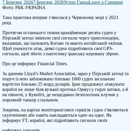
on
7 Березня, 2026
7 Березня, 2026
Устин Ганна
Leave a Comment
Кор
Фото: РБК-УКРАЇНА
в
Така практика вперше з’явилася у Червоному морі у 2023
Пер
році.
зато
мас
Протягом останнього тижня щонайменше десять суден у
під
Перській затоці змінили свої сигнали через транспондери,
кит
вказавши, що належать Китаю та мають китайський екіпаж.
чере
Щоб уникнути атак, деякі судна підробляють свої GPS-
ата
сигнали, щоб збити з пантелику іранську керовану зброю.
Іра
–
Про це інформує Financial Times.
FT
За даними Lloyd’s Market Association, зараз у Перській затоці та
поруч із нею заблоковано близько 1000 суден загальною
вартістю близько 25 млрд доларів. Іран продовжує атакувати
кораблі не лише біля вузької протоки Ормуз у гирлі затоки, а й
на півночі, у Кувейті, де нещодавно безпілотник влучив у
порожній танкер з пальним.
Зокрема, на картах моніторингових сервісів судна з’являються
скупченими або навіть накладаються одне на одне. Як
інформує FT, кораблі, які підробляють сигнали своїх
нафтових танкерів.