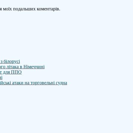
для моїх подальших коментарів.
з білорусі
го літака в Німеччині
ет для ППО
ні
йські атаки на торговельні судна