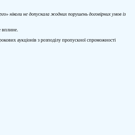
рго» ніколи не допускала жодних порушень договірних умов із
е вплине.
трокових аукціонів з розподілу пропускної спроможності