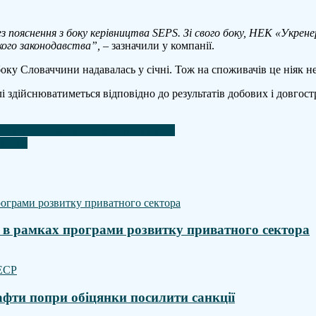
лектроенергетичну
опомогу
з пояснення з боку керівництва SEPS. Зі свого боку, НЕК «Укрене
країні
ького законодавства”,
– зазначили у компанії.
оку Словаччини надавалась у січні. Тож на споживачів це ніяк н
і здійснюватиметься відповідно до результатів добових і довгос
ійський танкер у Середземному морі
 Ірану
у в рамках програми розвитку приватного сектора
фти попри обіцянки посилити санкції