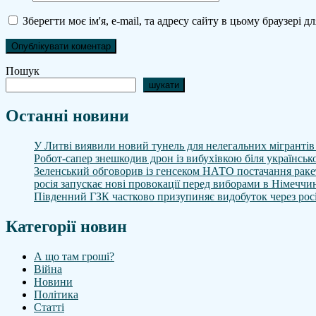
Зберегти моє ім'я, e-mail, та адресу сайту в цьому браузері 
Пошук
шукати
Останні новини
У Литві виявили новий тунель для нелегальних мігрантів 
Робот-сапер знешкодив дрон із вибухівкою біля українсько
Зеленський обговорив із генсеком НАТО постачання рак
росія запускає нові провокації перед виборами в Німеччи
Південний ГЗК частково призупиняє видобуток через росі
Категорії новин
А що там гроші?
Війна
Новини
Політика
Статті