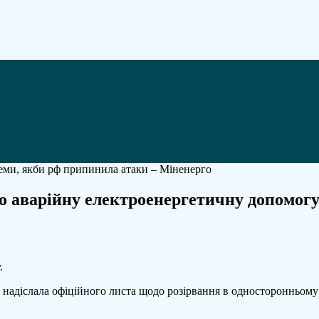
о аварійну електроенергетичну допомогу
n
ловаччина
.
рипинила
ію
 надіслала офіційного листа щодо розірвання в односторонньому
оговору
ро
варійну