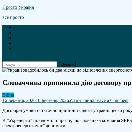
Skip
Просто Україна
to
все просто
content
Новини
А що там гроші?
Політика
Війна
Статті
site mode button
Пошук:
Словаччина припинила дію договору пр
Війна
o
16 Березня, 2026
16 Березня, 2026
Устин Ганна
Leave a Comment
С
Договірні умови остаточно припинять діяти у травні цього року
п
д
В “Укренерго” повідомили про те, що словацька компанія SEPS
д
електроенергетичної допомоги.
п
а