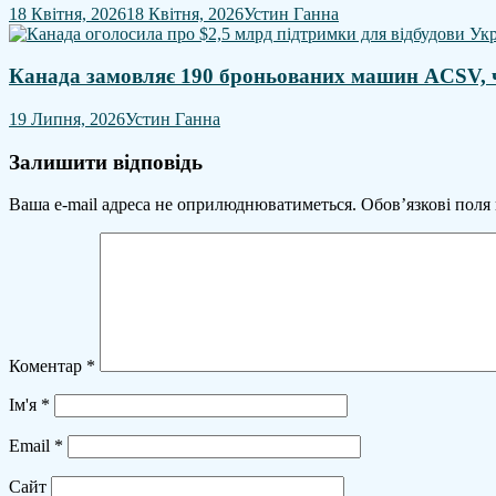
18 Квітня, 2026
18 Квітня, 2026
Устин Ганна
Канада замовляє 190 броньованих машин ACSV, ч
19 Липня, 2026
Устин Ганна
Залишити відповідь
Ваша e-mail адреса не оприлюднюватиметься.
Обов’язкові поля
Коментар
*
Ім'я
*
Email
*
Сайт