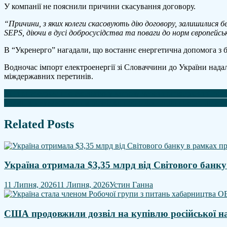
У компанії не пояснили причини скасування договору.
е
д
“Причини, з яких колеги скасовують дію договору, залишилися бе
У
SEPS, діючи в дусі добросусідства та поваги до норм європейс
В “Укренерго” нагадали, що востаннє енергетична допомога з б
Водночас імпорт електроенергії зі Словаччини до України надал
міждержавних перетинів.
Навігація
ЄС попереджає про екологічну загрозу через пошкоджений рос
Трамп здивувався даним розвідки про орієнтацію нового лідера
записів
Related Posts
Україна отримала $3,35 млрд від Світового банк
11 Липня, 2026
11 Липня, 2026
Устин Ганна
США продовжили дозвіл на купівлю російської на