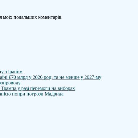
для моїх подальших коментарів.
у з Іраном
ні €70 млрд у 2026 році та не менше у 2027-му
азопроводу
Трампа у разі перемоги на виборах
спанією попри погрози Мадрида