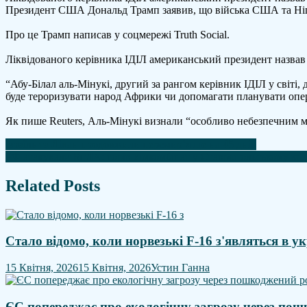
Президент США Дональд Трамп заявив, що війська США та Нігері
пр
лік
Про це Трамп написав у соцмережі Truth Social.
од
з
Ліквідованого керівника ІДІЛ американський президент назвав
на
ко
“Абу-Білал аль-Мінукі, другий за рангом керівник ІДІЛ у світі, 
ІД
буде тероризувати народ Африки чи допомагати планувати опер
Як пише Reuters, Аль-Мінукі визнали “особливо небезпечним мі
Навігація
Ізраїль та Ліван продовжили перемир’я ще на 45 днів
РФ атакували БпЛА: горів хімкомбінат у Ставропольському кра
записів
Related Posts
Стало відомо, коли норвезькі F-16 з'являться в у
15 Квітня, 2026
15 Квітня, 2026
Устин Ганна
ЄС попереджає про екологічну загрозу через пош