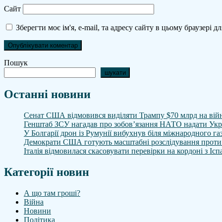
Сайт
Зберегти моє ім'я, e-mail, та адресу сайту в цьому браузері 
Пошук
шукати
Останні новини
Сенат США відмовився виділяти Трампу $70 млрд на війн
Генштаб ЗСУ нагадав про зобов’язання НАТО надати Украї
У Болгарії дрон із Румунії вибухнув біля міжнародного г
Демократи США готують масштабні розслідування проти 
Італія відмовилася скасовувати перевірки на кордоні з І
Категорії новин
А що там гроші?
Війна
Новини
Політика