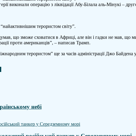
ї виконали операцію з ліквідації Абу-Білала аль-Мінукі – друго
о
відацію
ного
 “найактивнішим терористом світу”.
йвпливовіших
мандирів
думав, що зможе сховатися в Африці, але він і гадки не мав, що м
ІЛ
ації проти американців”, – написав Трамп.
жнародним терористом” ще за часів адміністрації Джо Байдена у
ї
країнському небі
коджений російський танкер у Середземному морі