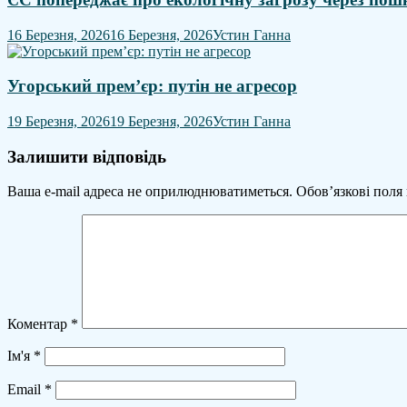
16 Березня, 2026
16 Березня, 2026
Устин Ганна
Угорський прем’єр: путін не агресор
19 Березня, 2026
19 Березня, 2026
Устин Ганна
Залишити відповідь
Ваша e-mail адреса не оприлюднюватиметься.
Обов’язкові поля
Коментар
*
Ім'я
*
Email
*