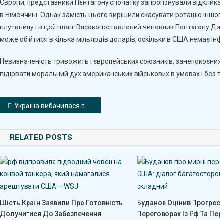
Європи, представники Пентагону спочатку запропонували відкликат
в Німеччині. Однак замість цього вирішили скасувати ротацію іншог
плутанину і в цей план. Високопоставлений чиновник Пентагону Дж
може обійтися в кілька мільярдів доларів, оскільки в США немає ін
Невизначеність тривожить і європейських союзників, занепокоєних 
підірвати моральний дух американських військових в умовах і без
Навігація
Україна вибачилася перед Грецією за морський дрон
записів
RELATED POSTS
Шість Країн Заявили Про Готовність
Буданов Оцінив Прогрес
Долучитися До Забезпечення
Переговорах Із Рф Та П