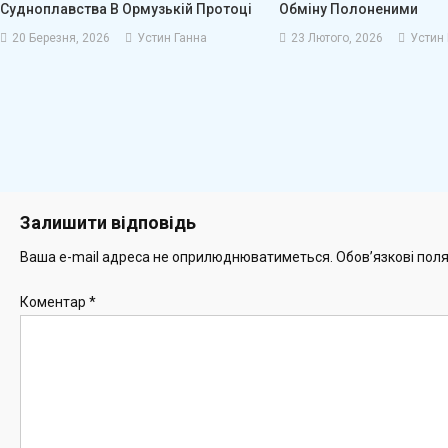
Судноплавства В Ормузькій Протоці
Обміну Полоненими
20 Березня, 2026
Устин Ганна
23 Лютого, 2026
Устин 
Залишити відповідь
Ваша e-mail адреса не оприлюднюватиметься.
Обов’язкові пол
Коментар
*