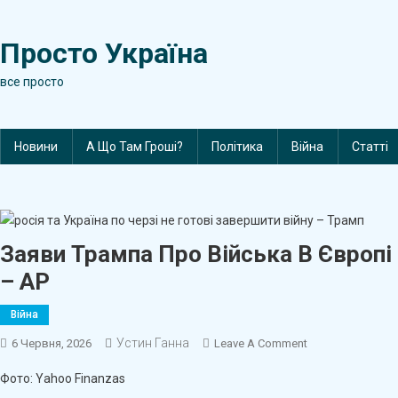
Skip
to
Просто Україна
content
все просто
Новини
А Що Там Гроші?
Політика
Війна
Статті
Заяви Трампа Про Війська В Європі
– AP
Війна
Устин Ганна
On
6 Червня, 2026
Leave A Comment
Заяви
Фото: Yahoo Finanzas
Трампа