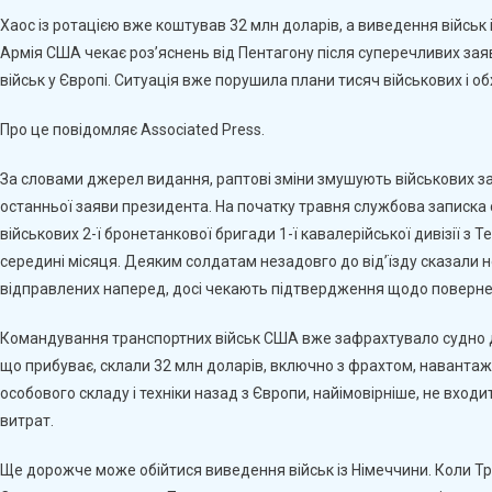
Про
Хаос із ротацією вже коштував 32 млн доларів, а виведення військ 
Війська
Армія США чекає роз’яснень від Пентагону після суперечливих з
В
військ у Європі. Ситуація вже порушила плани тисяч військових і о
Європі
Спричинили
Про це повідомляє Associated Press.
Хаос
У
За словами джерел видання, раптові зміни змушують військових за
Пентагоні
останньої заяви президента. На початку травня службова записка
–
військових 2-ї бронетанкової бригади 1-ї кавалерійської дивізії з 
AP
середині місяця. Деяким солдатам незадовго до від’їзду сказали не 
відправлених наперед, досі чекають підтвердження щодо поверне
Командування транспортних військ США вже зафрахтувало судно д
що прибуває, склали 32 млн доларів, включно з фрахтом, навант
особового складу і техніки назад з Європи, найімовірніше, не вхо
витрат.
Ще дорожче може обійтися виведення військ із Німеччини. Коли Т