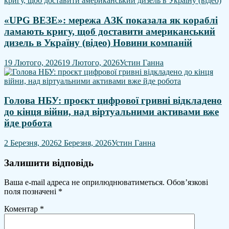
​«UPG ВЕЗЕ»: мережа АЗК показала як кораблі
ламають кригу, щоб доставити американський
дизель в Україну (відео) Новини компаній
19 Лютого, 2026
19 Лютого, 2026
Устин Ганна
Голова НБУ: проєкт цифрової гривні відкладено
до кінця війни, над віртуальними активами вже
йде робота
2 Березня, 2026
2 Березня, 2026
Устин Ганна
Залишити відповідь
Ваша e-mail адреса не оприлюднюватиметься.
Обов’язкові
поля позначені
*
Коментар
*