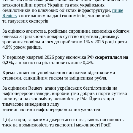
затяжної війни проти України та атак українських
Росії
безпілотників по ключових об’єктах інфраструктури,
пише
заго
Reuters
з посиланням на дані економістів, чиновників
про
та галузевих експертів.
заве
війн
За оцінкою агентства, російська сировинна економіка обсягом
через
близько 3 трильйонів доларів суттєво втратила динаміку:
еконо
зростання сповільнилося до приблизно 1% у 2025 році проти
проб
4,9% роком раніше.
У першому кварталі 2026 року економіка РФ
скоротилася на
0,2%,
а прогноз на рік становить лише 0,4%.
Кремль пояснює уповільнення високими відсотковими
ставками, санкційним тиском та зміцненням рубля.
За оцінками Reuters, атаки українських безпілотників на
нафтопереробні заводи, виробництво добрив і порти суттєво
вплинули на економічну активність у РФ. Йдеться про
тимчасове виведення з ладу
значної частини нафтопереробних потужностей.
Ці фактори, за даними джерел агентства, також посилюють
тиск на промисловість та експортні можливості Росії.