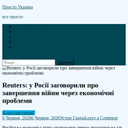
Skip
Просто Україна
to
все просто
content
Новини
А що там гроші?
Політика
Війна
Статті
site mode button
Пошук:
Reuters: у Росії заговорили про
завершення війни через економічні
проблеми
А що там гроші?
on
6 Червня, 2026
6 Червня, 2026
Устин Ганна
Leave a Comment
Reute
Російська економіка різко сповільнює темпи зростання на тлі
у