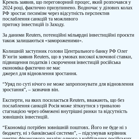
Кремль заявив, що переговорний процес, який розпочався у
2024 році, фактично призупинено. Водночас у ділових колах
РФ зростає песимізм через відсутність перспектив
послаблення санкцій та можливого
притоку інвестицій із Заходу.
За даними Reuters, потенційні мільярдні інвестиційні проєкти
також залишаються «замороженими».
Колишній заступник голови Центрального банку РФ Олег
В’югін заявив Reuters, що в умовах високої ключової ставки,
підвищення податків і скорочення інвестицій російська
економіка фактично не має
джерел для відновлення зростання.
“Уряд по суті нічого не може запропонувати для відновлення
зростання”, – зазначив він.
Експерти, на яких посилається Reuters, вважають, що без
послаблення санкцій Росія може зіткнутися з тривалою
стагнацією через обмежені внутрішні ринки та відсутність
зовнішніх інвестицій.
“Економіці потрібен зовнішній поштовх. Його не буде ні з
бюджету, ні з банківської системи”, – підсумував керівник
центру фінансового аналізу одного з найбільших російських