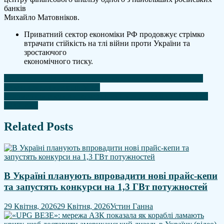
банків
Михайло Матовніков.
Приватний сектор економіки РФ продовжує стрімко
втрачати стійкість на тлі війни проти України та
зростаючого
економічного тиску.
Навігація
Буданов провів переговори з представником МЗС Польщі
через скандал навколо УПА
записів
Стармер попередив про можливий напад росії на НАТО до
2030 року
Related Posts
В Україні планують впровадити нові прайс-кепи
та запустять конкурси на 1,3 ГВт потужностей
29 Квітня, 2026
29 Квітня, 2026
Устин Ганна