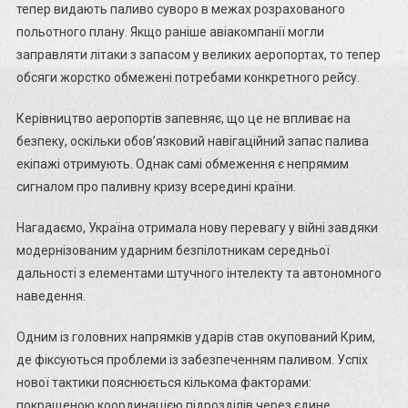
тепер видають паливо суворо в межах розрахованого
польотного плану. Якщо раніше авіакомпанії могли
заправляти літаки з запасом у великих аеропортах, то тепер
обсяги жорстко обмежені потребами конкретного рейсу.
Керівництво аеропортів запевняє, що це не впливає на
безпеку, оскільки обов’язковий навігаційний запас палива
екіпажі отримують. Однак самі обмеження є непрямим
сигналом про паливну кризу всередині країни.
Нагадаємо, Україна отримала нову перевагу у війні завдяки
модернізованим ударним безпілотникам середньої
дальності з елементами штучного інтелекту та автономного
наведення.
Одним із головних напрямків ударів став окупований Крим,
де фіксуються проблеми із забезпеченням паливом. Успіх
нової тактики пояснюється кількома факторами:
покращеною координацією підрозділів через єдине