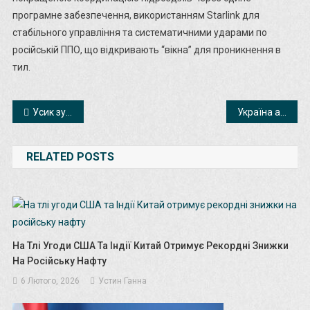
програмне забезпечення, використанням Starlink для
стабільного управління та систематичними ударами по
російській ППО, що відкривають “вікна” для проникнення в
тил.
Навігація
Усик зустрівся з Трампом у Білому домі
Україна атакувала нафтову інфраструктуру РФ – Генштаб
записів
RELATED POSTS
На Тлі Угоди США Та Індії Китай Отримує Рекордні Знижки
На Російську Нафту
6 Лютого, 2026
Устин Ганна