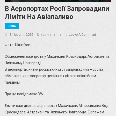
В Аеропортах Росії Запровадили
Ліміти На Авіапаливо
Війна
Устин Ганна
On
13 Червня, 2026
Leave A Comment
В
Фото: Ukrinform
Аеропортах
Росії
Обмеження вже діють у Махачкалі, Краснодарі, Астрахані та
Запровадил
Нижньому Новгороді.
Ліміти
В аеропортах низки російських міст запровадили жорсткі
На
обмеження на заправку цивільних літаків авіаційним
Авіапаливо
паливом.
Про це повідомляє DW.
Ліміти вже діють в аеропортах Махачкали, Мінеральних Вод,
Краснодара, Астрахані та Нижнього Новгорода. Екіпажам