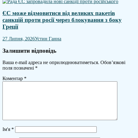
ЄС може відмовитися від великих пакетів
санкцій проти росії через блокування з боку
Греції
27 Липня, 2026
Устин Ганна
Залишити відповідь
Ваша e-mail адреса не оприлюднюватиметься.
Обов’язкові
поля позначені
*
Коментар
*
Ім'я
*