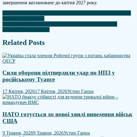
завершення заплановане до квітня 2027 року.
Навігація
Британія та Нідерланди домовилися про спільне будівництво
військових кораблів
записів
Держтелеканал Угорщини вибачився за роки брехні та
призупинив мовлення
Related Posts
Сили оборони підтвердили удар по НПЗ у
російському Туапсе
17 Квітня, 2026
17 Квітня, 2026
Устин Ганна
НАТО готується до нової хвилі виведення військ
США
9 Травня, 2026
9 Травня, 2026
Устин Ганна