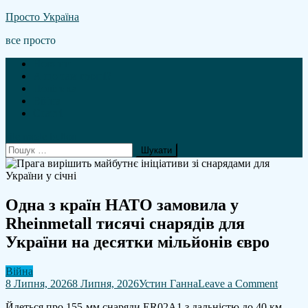
Skip
Просто Україна
to
все просто
content
Новини
А що там гроші?
Політика
Війна
Статті
site mode button
Пошук:
Одна з країн НАТО замовила у
Rheinmetall тисячі снарядів для
України на десятки мільйонів євро
Війна
on
8 Липня, 2026
8 Липня, 2026
Устин Ганна
Leave a Comment
Одна
Йдеться про 155-мм снаряди ER02A1 з дальністю до 40 км.
з