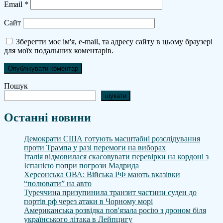
Email
*
Сайт
Зберегти моє ім'я, e-mail, та адресу сайту в цьому браузері
для моїх подальших коментарів.
Пошук
шукати
Останні новини
Демократи США готують масштабні розслідування
проти Трампа у разі перемоги на виборах
Італія відмовилася скасовувати перевірки на кордоні з
Іспанією попри погрози Мадрида
Херсонська ОВА: Війська РФ мають вказівки
“полювати” на авто
Туреччина призупинила транзит частини суден до
портів рф через атаки в Чорному морі
Американська розвідка пов'язала росію з дроном біля
українського літака в Лейпцигу