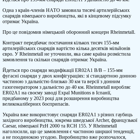
країн
Одна з країн-членів НАТО замовила тисячі артилерійських
НАТО
снарядів німецького виробництва, які в кінцевому підсумку
замов
отримає Україна.
у
Rheinm
Про це повідомив німецький оборонний концерн Rheinmetall.
тисячі
снаряд
Контракт передбачає постачання кількох тисяч 155-мм
для
артилерійських снарядів вартістю кілька десятків мільйонів
Украї
євро. У Rheinmetall не уточнили, яка саме країна розмістила
на
замовлення та скільки снарядів отримає Україна.
десят
мільйо
Йдеться про снаряди модифікації ER02A1 B/B – 155-мм
євро
фугасні снаряди у двох конфігураціях: зі стандартною донною
частиною з дальністю близько 30 км та версії з донним
газогенератором з дальністю до 40 км. Rheinmetall виробляє
ER02A1 на своєму заводі Expal Munitions в Іспанії,
придбаному у 2023 році для розширення виробництва
великокаліберних боєприпасів.
Україна вже використовує снаряди ER02A1 з різних гаубиць
західного виробництва, зокрема шведської Archer, французької
Caesar, німецької PzH 2000 та RCH 155. У Rheinmetall
наголосили, що це замовлення є частиною ширшої тенденції,
а не поодинокою угодою. Виробництво вже розпочалося,