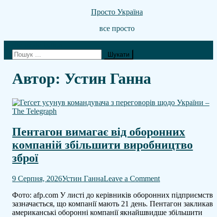
Skip
Просто Україна
to
все просто
content
site mode button
Пошук:
Автор:
Устин Ганна
Пентагон вимагає від оборонних
компаній збільшити виробництво
зброї
on
9 Серпня, 2026
Устин Ганна
Leave a Comment
Пентагон
Фото: afp.com У листі до керівників оборонних підприємств
вимагає
зазначається, що компанії мають 21 день. Пентагон закликав
від
американські оборонні компанії якнайшвидше збільшити
оборонних