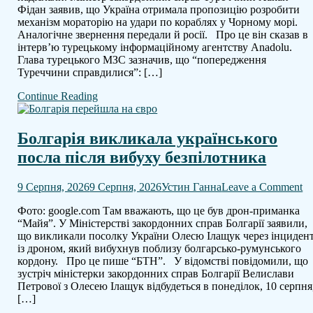
Фідан заявив, що Україна отримала пропозицію розробити
та
механізм мораторію на удари по кораблях у Чорному морі.
ро
Аналогічне звернення передали й росії. Про це він сказав в
п
інтерв’ю турецькому інформаційному агентству Anadolu.
уд
Глава турецького МЗС зазначив, що “попередження
п
Туреччини справдилися”: […]
то
су
Continue Reading
у
Ч
мо
Болгарія викликала українського
посла після вибуху безпілотника
o
9 Серпня, 2026
9 Серпня, 2026
Устин Ганна
Leave a Comment
Бо
Фото: google.com Там вважають, що це був дрон-приманка
в
“Майя”. У Міністерстві закордонних справ Болгарії заявили,
ук
що викликали посолку України Олесю Ілащук через інциден
по
із дроном, який вибухнув поблизу болгарсько-румунського
пі
кордону. Про це пише “БТН”. У відомстві повідомили, що
ви
зустріч міністерки закордонних справ Болгарії Велислави
бе
Петрової з Олесею Ілащук відбудеться в понеділок, 10 серпня
[…]