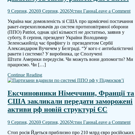
o
9 Серпня, 2026
9 Серпня, 2026
Устин Ганна
Leave a Comment
Зе
Україна має домовленість зі США про щомісячні постачання
С
ракет-перехоплювачів до систем протиповітряної оборони
щ
(ППО) Patriot, однак цієї кількості не достатньо, заявив у
да
суботу, 8 серпня, президент України Володимир
К
Зеленськийпід час брифінгу із президентом Сербії
ра
Александаром Вучичем у Белграді. “У кого є антибалістичні
дл
ракети і системи? У виробника, це Сполучені
Pa
Штати Америки передусім. Чи можуть вони допомогти? Ми
працюємо. Чи […]
Continue Reading
Ексчиновники Німеччини, Франції та
США закликали передати заморожені
активи рф новій структурі ЄС
o
9 Серпня, 2026
9 Серпня, 2026
Устин Ганна
Leave a Comment
Е
Стоп росія Йдеться приблизно про 210 млрд євро російських
Н