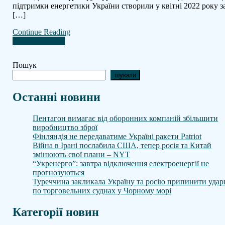
підтримки енергетики України створили у квітні 2022 року з
п
[…]
ен
Ук
Continue Reading
Навігація
Старіші записи
за
Пошук
записами
шукати
Останні новини
Пентагон вимагає від оборонних компаній збільшити
виробництво зброї
Фінляндія не передаватиме Україні ракети Patriot
Війна в Ірані послабила США, тепер росія та Китай
змінюють свої плани – NYT
“Укренерго”: завтра відключення електроенергії не
прогнозуються
Туреччина закликала Україну та росію припинити удар
по торговельних суднах у Чорному морі
Категорії новин