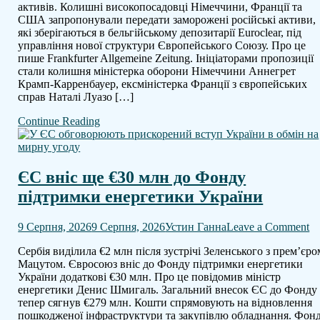
активів. Колишні високопосадовці Німеччини, Франції та
Фр
США запропонували передати заморожені російські активи,
та
які зберігаються в бельгійському депозитарії Euroclear, під
С
управління нової структури Європейського Союзу. Про це
за
пише Frankfurter Allgemeine Zeitung. Ініціаторами пропозиції
пе
стали колишня міністерка оборони Німеччини Аннегрет
за
Крамп-Карренбауер, ексміністерка Франції з європейських
а
справ Наталі Луазо […]
р
но
Continue Reading
ст
Є
ЄС вніс ще €30 млн до Фонду
підтримки енергетики України
o
9 Серпня, 2026
9 Серпня, 2026
Устин Ганна
Leave a Comment
Є
Сербія виділила €2 млн після зустрічі Зеленського з прем’єро
вн
Мацутом. Євросоюз вніс до Фонду підтримки енергетики
щ
України додаткові €30 млн. Про це повідомив міністр
€
енергетики Денис Шмигаль. Загальний внесок ЄС до Фонду
м
тепер сягнув €279 млн. Кошти спрямовують на відновлення
д
пошкодженої інфраструктури та закупівлю обладнання. Фон
Ф