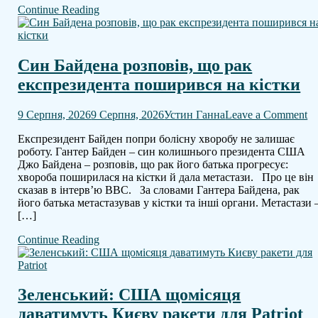
Continue Reading
Син Байдена розповів, що рак
експрезидента поширився на кістки
o
9 Серпня, 2026
9 Серпня, 2026
Устин Ганна
Leave a Comment
С
Експрезидент Байден попри болісну хворобу не залишає
Б
роботу. Гантер Байден – син колишнього президента США
ро
Джо Байдена – розповів, що рак його батька прогресує:
щ
хвороба поширилася на кістки й дала метастази. Про це він
ра
сказав в інтерв’ю BBC. За словами Гантера Байдена, рак
ек
його батька метастазував у кістки та інші органи. Метастази 
п
[…]
н
кі
Continue Reading
Зеленський: США щомісяця
даватимуть Києву ракети для Patriot