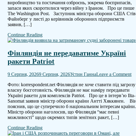
виробництво та постачання озброєнь, зокрема боєприпасів,
компаній
запаси яких скоротилися через війну з Іраном. Про це пише
збільшити
The Washington Post. Заступник міністра оборони США Стів
виробництво
Файнберг у листі до керівників оборонних підприємств
зброї
заявив, […]
Continue Reading
Фінляндія не передаватиме Україні
ракети Patriot
o
9 Серпня, 2026
9 Серпня, 2026
Устин Ганна
Leave a Comment
Фі
Фото: korrespondent.net Фінляндія не хоче ставити під загрозу
н
власну боєготовність. Фінляндія не має наміру передавати
пе
Україні ракети для комплексів Patriot. Про це в інтерв’ю Ilta-
Ук
Sanomat заявив міністр оборони країни Антті Хяккянен. Ві
ра
пояснив, що це суперечило б національним інтересам країни
Pa
Міністр оборони наголосив, що Фінляндія “має певні
можливості” щодо окремих типів зенітних ракет, […]
Continue Reading