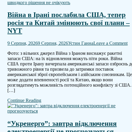
Війна в Ірані послабила США, тепер
росія та Китай змінюють свої плани –
NYT
o
9 Серпня, 2026
9 Серпня, 2026
Устин Ганна
Leave a Comment
В
Фото: з вільних джерел Війна з Іраном виснажує ракетні
в
запаси США: на їх відновлення можуть піти роки. Війна
Ір
США проти Ірану вичерпала американські запаси озброєнь д
п
тривожного рівня та призвела до затримки поставок
С
американської зброї європейським і азійським союзникам. Ц
те
може додати впевненості росії та Китаю, якщо вони
ро
розглядатимуть можливість потенційного конфлікту зі США
та
[…]
К
з
Continue Reading
св
п
–
N
“Укренерго”: завтра відключення
електроенергії не прогнозуються