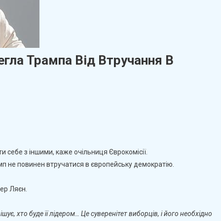
егла Трампа Від Втручання В
On
Урсула
Фон
Дер
и себе з іншими, каже очільниця Єврокомісії.
Ляєн
 не повинен втручатися в європейську демократію.
Застерегла
Трампа
ер Ляєн.
Від
Втручання
В
ішує, хто буде її лідером… Це суверенітет виборців, і його необхідно