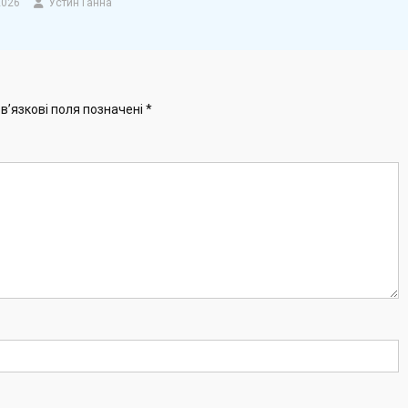
2026
Устин Ганна
в’язкові поля позначені
*