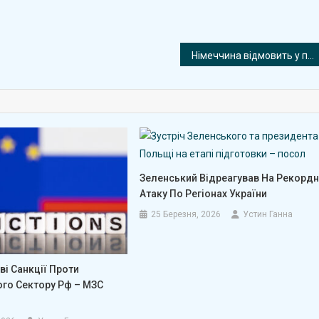
Німеччина відмовить у притулку сотням афганцям, які втікали від талібів
Зеленський Відреагував На Рекордн
Атаку По Регіонах України
25 Березня, 2026
Устин Ганна
ві Санкції Проти
ого Сектору Рф – МЗС