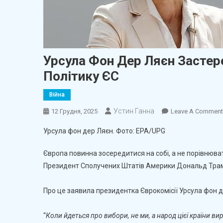
Урсула Фон Дер Ляєн Застер
Політику ЄС
Війна
Устин Ганна
12 Грудня, 2025
Leave A Comment
Урсула фон дер Ляєн. Фото: EPA/UPG
Європа повинна зосередитися на собі, а не порівнюват
Президент Сполучених Штатів Америки Дональд Трамп
Про це заявила президентка Єврокомісії Урсула фон д
“
Коли йдеться про вибори, не ми, а народ цієї країни вир