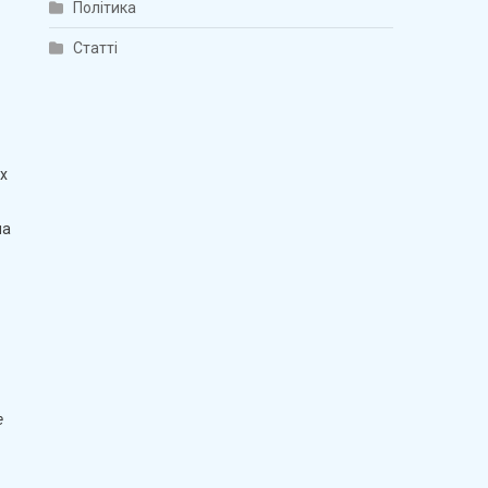
Політика
Статті
х
на
е