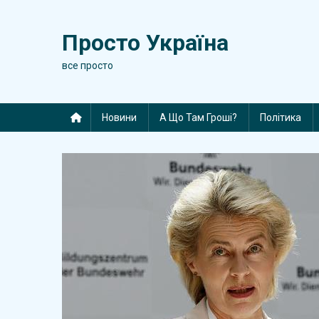
Skip
to
Просто Україна
content
все просто
Новини
А Що Там Гроші?
Політика