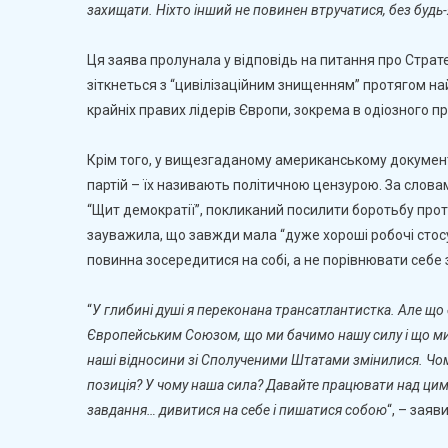
захищати. Ніхто інший не повинен втручатися, без будь-
Ця заява пролунала у відповідь на питання про Стра
зіткнеться з “цивілізаційним знищенням” протягом най
крайніх правих лідерів Європи, зокрема в одіозного пр
Крім того, у вищезгаданому американському докумен
партій – їх називають політичною цензурою. За слова
“Щит демократії”, покликаний посилити боротьбу проти
зауважила, що завжди мала “дуже хороші робочі стосун
повинна зосередитися на собі, а не порівнювати себе 
“
У глибині душі я переконана трансатлантистка. Але щ
Європейським Союзом, що ми бачимо нашу силу і що ми 
наші відносини зі Сполученими Штатами змінилися. Чом
позиція? У чому наша сила? Давайте працювати над цим
завдання… дивитися на себе і пишатися собою
“, – зая