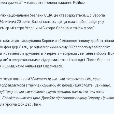
Політику
яких сумнівів
“, – наводить її слова видання Politico.
ЄС
тегію національної безпеки США, де стверджується, що Європа
ближчих 20 років. Зазначається, що ця теза знайшла відгук у
ем’єр-міністра Угорщини Віктора Орбана, а також у росії.
ті критикуються зусилля Європи з обмеження впливу крайніх прави
ми фон дер Ляєн, це одна з причин, чому ЄС запропонував проєкт
 іноземного втручання в Інтернеті – зокрема у питанні виборів. Во
ки” з американськими лідерами, і так є і сьогодні. Проте Європа
з іншими, каже очільниця Єврокомісії.
о є таким важливим? Важливо те, що… ми пишаємося тим, що є
справляємося з тими викликами, які перед нами стоять. Звичайно,
у? Тому що ми змінюємося. І дуже важливо пам’ятати: яка наша
. Давайте пишатися цим. Давайте відстоювати єдину Європу. Це наш
вила Урсула фон дер Ляєн.