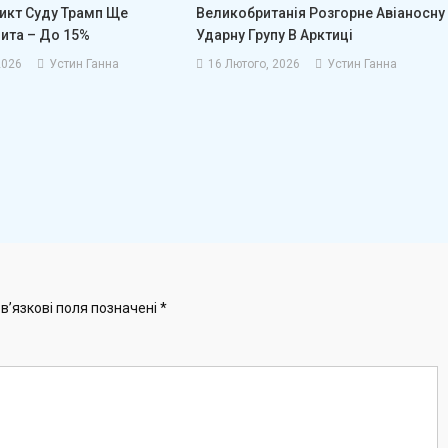
икт Суду Трамп Ще
Великобританія Розгорне Авіаносну
ита – До 15%
Ударну Групу В Арктиці
2026
Устин Ганна
16 Лютого, 2026
Устин Ганна
в’язкові поля позначені
*