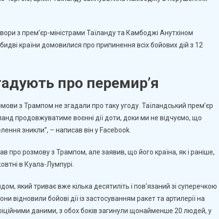
ойові
ї
ори з прем’єр-міністрами Таїланду та Камбоджі Анутхіном
бидві країни домовилися про припинення всіх бойових дій з 12
гадують про перемир’я
змови з Трампом не згадали про таку угоду. Таїландський прем’єр
анд продовжуватиме воєнні дії доти, доки ми не відчуємо, що
лення зникли”, – написав він у Facebook.
в про розмову з Трампом, але заявив, що його країна, як і раніше,
жовтні в Куала-Лумпурі.
м, який триває вже кілька десятиліть і пов’язаний зі суперечкою
ни відновили бойові дії із застосуванням ракет та артилерії на
 офіційними даними, з обох боків загинули щонайменше 20 людей, у