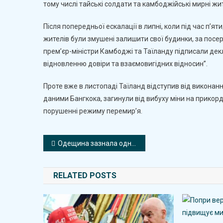
тому числі тайські солдати та камбоджійські мирні жит
Після попередньої ескалації в липні, коли під час п’я
жителів були змушені залишити свої будинки, за пос
прем’єр-міністри Камбоджі та Таїланду підписали декл
відновленню довіри та взаємовигідних відносин”.
Проте вже в листопаді Таїланд відступив від виконанн
даними Бангкока, загинули від вибуху міни на прикор
порушенні режиму перемир’я.
Навігація
Одещина зазнала однієї з наймасованіших атак росіян
записів
RELATED POSTS