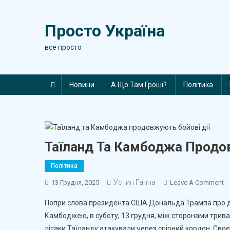
Skip
to
Просто Україна
content
все просто
Новини
А Що Там Гроші?
Політика
Таїланд Та Камбоджа Продов
Політика
Устин Ганна
O
13 Грудня, 2025
Leave A Comment
Т
Попри слова президента США Дональда Трампа про до
Та
Камбоджею, в суботу, 13 грудня, між сторонами триваю
К
літаки Таїланду атакували через спірний кордон. Св
П