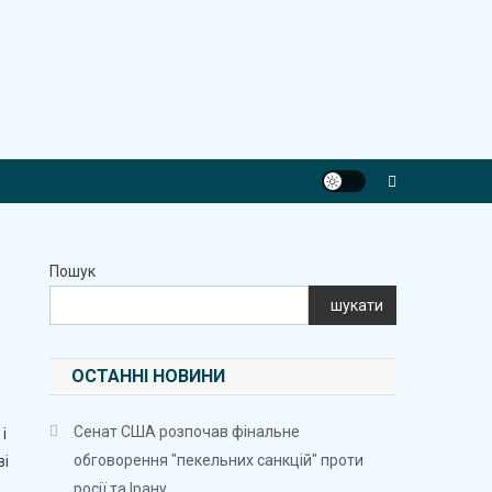
Пошук
шукати
ОСТАННІ НОВИНИ
Сенат США розпочав фінальне
і
обговорення "пекельних санкцій" проти
ві
росії та Ірану