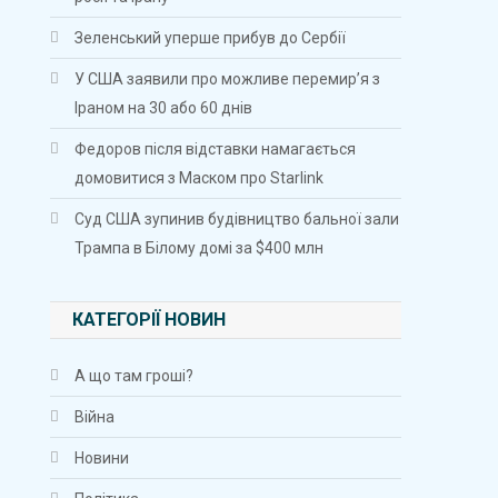
Зеленський уперше прибув до Сербії
У США заявили про можливе перемир’я з
Іраном на 30 або 60 днів
Федоров після відставки намагається
домовитися з Маском про Starlink
Суд США зупинив будівництво бальної зали
Трампа в Білому домі за $400 млн
КАТЕГОРІЇ НОВИН
А що там гроші?
Війна
Новини