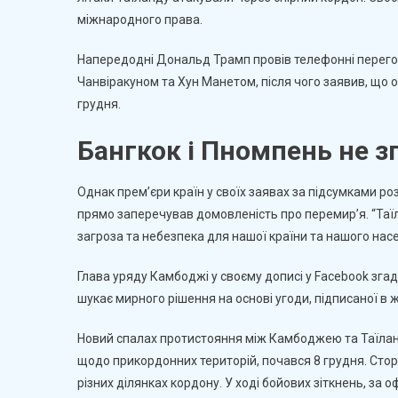
міжнародного права.
Б
Ді
Напередодні Дональд Трамп провів телефонні перегов
Чанвіракуном та Хун Манетом, після чого заявив, що о
грудня.
Бангкок і Пномпень не з
Однак прем’єри країн у своїх заявах за підсумками ро
прямо заперечував домовленість про перемир’я. “Таїл
загроза та небезпека для нашої країни та нашого насе
Глава уряду Камбоджі у своєму дописі у Facebook згада
шукає мирного рішення на основі угоди, підписаної в 
Новий спалах протистояння між Камбоджею та Таїландо
щодо прикордонних територій, почався 8 грудня. Сторо
різних ділянках кордону. У ході бойових зіткнень, за