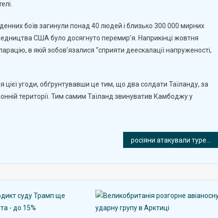
елі.
тиденних боїв загинули понад 40 людей і близько 300 000 мирних
ередництва США було досягнуто перемир’я. Наприкінці жовтня
арацію, в якій зобов’язалися “сприяти деескалації напруженості,
я цієї угоди, обґрунтувавши це тим, що два солдати Таїланду, за
донній території. Тим самим Таїланд звинуватив Камбоджу у
росіяни атакували турецьке судно в Чорному морі