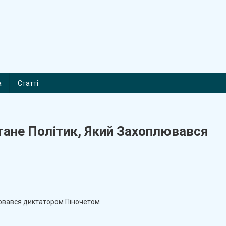
а
Статті
ане Політик, Який Захоплювався
n
резидентом
лювався диктатором Піночетом
илі
перше