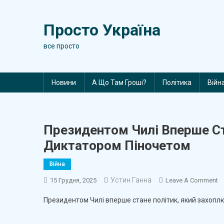
Skip
to
Просто Україна
content
все просто
Новини
А Що Там Гроші?
Політика
Війн
Президентом Чилі Вперше Ст
Диктатором Піночетом
Війна
Устин Ганна
O
15 Грудня, 2025
Leave A Comment
П
Президентом Чилі вперше стане політик, який захоп
Ч
В