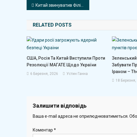
С
Навігація
Китай звинуватив Філіппіни в провокаціях у Південнокитайському морі
По
записів
Я
З
RELATED POSTS
Д
П
США, Росія Та Китай Виступили Проти
Зеленський
Резолюції МАГАТЕ Щодо України
Забувати Пр
Іраном – Th
6 Березня, 2026
Устин Ганна
18 Березня,
Залишити відповідь
Ваша e-mail адреса не оприлюднюватиметься.
Обо
Коментар
*