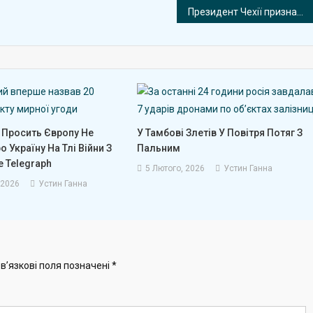
тане
Президент Чехії призначив новий уряд
літик,
кий
ахоплювався
иктатором
іночетом
 Просить Європу Не
У Тамбові Злетів У Повітря Потяг З
о Україну На Тлі Війни З
Пальним
e Telegraph
5 Лютого, 2026
Устин Ганна
 2026
Устин Ганна
в’язкові поля позначені
*