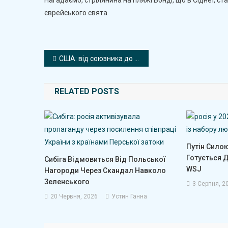
єврейського свята.
Навігація
США: від союзника до ворога ліберальної демократії Європи. Адміністрація США фактично діє в інтересах росії – Філліпс О’Брайен
записів
RELATED POSTS
Путін Силою
Готується Д
Сибіга Відмовиться Від Польської
WSJ
Нагороди Через Скандал Навколо
Зеленського
3 Серпня, 2
20 Червня, 2026
Устин Ганна