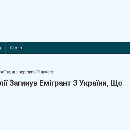
а
Статті
ії Загинув Емігрант З України, Що
n
ід
ас