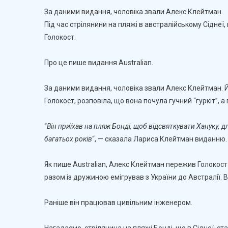
С
За даними видання, чоловіка звали Алекс Клейтман.
В
Під час стрілянини на пляжі в австралійському Сіднеї,
А
Голокост.
З
Е
З
Про це пише видання Australian.
Ук
Щ
За даними видання, чоловіка звали Алекс Клейтман. 
П
Голокост, розповіла, що вона почула гучний “гуркіт”, а
Г
“
Він приїхав на пляж Бонді, щоб відсвяткувати Хануку, д
багатьох років
“, — сказала Лариса Клейтман виданню.
Як пише Australian, Алекс Клейтман пережив Голокост 
разом із дружиною емігрував з України до Австралії. 
Раніше він працював цивільним інженером.
Нагадаємо, стрілянина на пляжі Бонді, що в Сіднеї, 