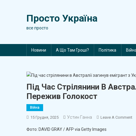
Skip
to
Просто Україна
content
все просто
Новини
А Що Там Гроші?
Політика
Війн
Під Час Стрілянини В Австрал
Пережив Голокост
Війна
Устин Ганна
O
15 Грудня, 2025
Leave A Comment
П
Фото: DAVID GRAY / AFP via Getty Images
Ч