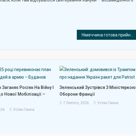
Німеччина готова прийняти звільнених білоруських опозиціонерів Бабарика та Колеснікову
 Заганяє Росіян На Війну І
Зеленський Зустрівся З Міністеркою
о Нової Мобілізації –
Оборони Франції
7 Лютого, 2026
Устин Ганна
026
Устин Ганна