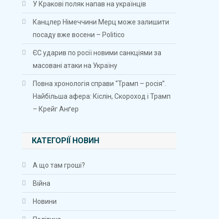
У Кракові поляк напав на українців
Канцлер Німеччини Мерц може залишити
посаду вже восени – Politico
ЄС ударив по росії новими санкціями за
масовані атаки на Україну
Повна хронологія справи “Трамп – росія”.
Найбільша афера: Кіслін, Скороход і Трамп
– Крейг Анґер
КАТЕГОРІЇ НОВИН
А що там гроші?
Війна
Новини