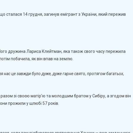
трілянини
 що сталася 14 грудня, загинув емігрант з України, який пережив
встралії
агинув
мігрант
раїни,
о
Його дружина Лариса Клейтман, яка також свого часу пережила
ережив
 потім побачила, як він впав на землю.
олокост
ля нас це завжди було дуже, дуже гарне свято, протягом багатьох,
разом зі своєю матір’ю та молодшим братом у Сибіру, а згодом він
Вони прожили у шлюбі 57 років.
сталася, коли там відбувалося святкування Хануки — восьмиденного