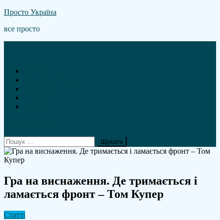
Skip
Просто Україна
to
все просто
content
Новини
А що там гроші?
Політика
Війна
Статті
site mode button
Пошук:
Гра на виснаження. Де тримається і
ламається фронт – Том Купер
Статті