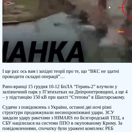
І ще раз: ось вам і західні теорії про те, що “ВКС не здатні
проводити складні операції”…
Рано-вранці 15 грудня 10-12 БпЛА “Герань-2” влучили у
залізничний парк у П’ятихатках на Дніпропетровщині, а ще 4
– у підстанцію 150 кВ при шахті “Степова” в Шахтарському.
Судячи з повідомлень з України, останні дві ночі різні
структури продовжували несинхронізовані удари. ЗСУ
завдали удару ракетами з HIMARS по Бєлгородській ТЕЦ, а
СБУ націлилася на системи ППО в окупованому Криму. За
повідомленнями, спочатку були уражені комплекс РЕБ