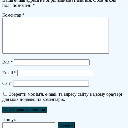
Ваша e-mail адреса не оприлюднюватиметься.
Обов’язкові
поля позначені
*
Коментар
*
Ім'я
*
Email
*
Сайт
Зберегти моє ім'я, e-mail, та адресу сайту в цьому браузері
для моїх подальших коментарів.
Пошук
шукати