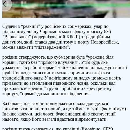
Судячи з “реакцій” у російських соцмережах, удар по
підводному човну Чорноморського флоту проєкту 636
“Варшавянка” (модернізований Kilo II) з традиційним
двигуном, який стався два дні тому в порту Новоросійськ,
можна вважати “підтвердженим”.
росіяни стверджують, що субмарина була “уражена біля
корми”, тобто без “прямого влучання”. Утім будь-яке
ураження “в районі корми” майже напевно пошкоджує гвинт і
рулі. Пошкодження гвинта може спричинити дефекти
трансмісійного валу. У найгіршому випадку це може навіть
призвести до затоплення підводного човна, оскільки вал
проходить всередині “труби” приблизно через третину
корпусу, “прямо” до машинного відділення.
Ба більше, для заміни пошкодженого вала доведеться
виготовляти повністю новий, а це займе “місяці” (як мінімум).
Інакше кажучи, цей човен буде виведений з експлуатації
надовго, якщо його взагалі вдасться відремонтувати.
росіяни також скаржаться, що українці (ймовірно, СБУ)