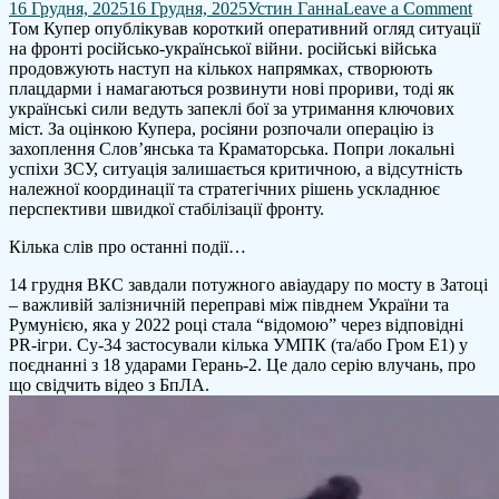
on
16 Грудня, 2025
16 Грудня, 2025
Устин Ганна
Leave a Comment
Гра
Том Купер опублікував короткий оперативний огляд ситуації
на
на фронті російсько-української війни. російські війська
вис
продовжують наступ на кількох напрямках, створюють
Де
плацдарми і намагаються розвинути нові прориви, тоді як
три
українські сили ведуть запеклі бої за утримання ключових
і
міст. За оцінкою Купера, росіяни розпочали операцію із
лам
захоплення Слов’янська та Краматорська. Попри локальні
фр
успіхи ЗСУ, ситуація залишається критичною, а відсутність
–
належної координації та стратегічних рішень ускладнює
То
перспективи швидкої стабілізації фронту.
Ку
Кілька слів про останні події…
14 грудня ВКС завдали потужного авіаудару по мосту в Затоці
– важливій залізничній переправі між півднем України та
Румунією, яка у 2022 році стала “відомою” через відповідні
PR-ігри. Су-34 застосували кілька УМПК (та/або Гром Е1) у
поєднанні з 18 ударами Герань-2. Це дало серію влучань, про
що свідчить відео з БпЛА.