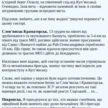
(східний берег Осколу, на північний схід від Куп’янська).
Очевидно, їхня мета – відновити наземний зв’язок зі своїми
штурмовими групами всередині міста.
Підсумок: вибачте, але я не бачу жодної “рішучої перемоги” в
цьому секторі.
Слов’янськ-Краматорськ.
13 грудня на північ від
зруйнованого та окупованого Бахмута, приблизно за 3-4 км на
північ від траси М03, росіяни здійснили значне просування:
від Сакко і Ванцетті майже до Рай-Олександрівки (приблизно
10 км). Що гірше, їм також вдалося просунутися між цією
ділянкою та трасою М03 і дійти до Бондарного.
Наскільки мені відомо, цей сектор останнім часом утримувала
30-та механізована бригада, значну частину якої відвели для
контрнаступу в Куп’янську.
Схоже, мої оцінки у вересні були надто оптимістичними. Це
можна вважати початком битви за Слов’янськ і Краматорськ.
З огляду на те, як повільно ЗСУ загалом реагують на такі
маневри росії, і на те, як зазвичай реагує Сирський… ех…
Покровськ.
Я приєднуюся до тих, хто вважає ганебним, що
офіційний Київ мовчить про долю батальйону 38-ї бригади