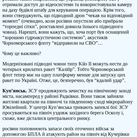
отримали доступ до відеосистеми та використовували камеру
на даху будівлі штабу для керування операцією. Крім того,
вони стверджують, що підводний дрон “чекав на відповідний
момент” (очевидно, коли росіяни опустили або прибрали
“торпедні сітки”, розставлені довкола їхнього підводного
човна). Нарешті, вони кажуть, що, хоча порт був оснащений
“хорошою гідроакустичною системою”, акустиків
Чорноморського флоту “відправили на СВО”…
Чому це важливо?
Модернізовані підводні човни типу Kilo II можуть нести до
чотирьох крилатих ракет “Калібр”. Тобто Чорноморський
флот тепер має на одну платформу менше для запуску цих
ракет по Україні. Отже, це, безперечно, був “вдалий удар”.
Куп’янськ.
ЗСУ продовжують зачистку на північному заході
міста, насамперед у районі Радківки. Вони також зайняли
житлові квартали на півночі та південному сході мікрорайону
Ювілейний. У центрі Куп’янська тривають запеклі бої: ЗСУ
просуваються на північ уздовж західного берега Осколу і,
схоже, вже дісталися центрального ринку.
росіяни поповнюють запаси своїх оточених військ за
допомогою БПЛА й атакують район на північ від Кучерівки