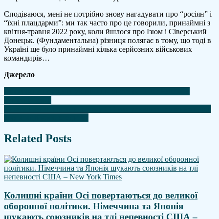
Сподіваюся, мені не потрібно знову нагадувати про “росіян” і
“їхні плацдарми”: ми так часто про це говорили, принаймні з
квітня-травня 2022 року, коли йшлося про Ізюм і Сіверський
Донецьк. (Фундаментальна) різниця полягає в тому, що тоді в
Україні ще було принаймні кілька серйозних військових
командирів…
Джерело
Навігація
Німеччина передала Україні дві системи ППО Patriot та
дев'ятий Iris-T
записів
Сибіга назвав причини, чому ЄС має ухвалити рішення щодо
"репараційного кредиту"
Related Posts
Колишні країни Осі повертаються до великої
оборонної політики. Німеччина та Японія
шукають союзників на тлі непевності США –