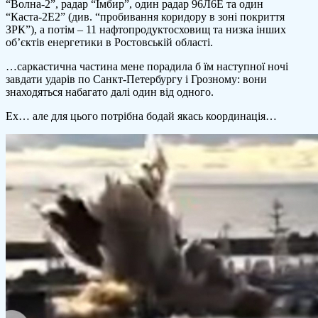
“Волна-2”, радар “Імбир”, один радар 96Л6Е та один
“Каста-2Е2” (див. “пробивання коридору в зоні покриття
ЗРК”), а потім – 11 нафтопродуктосховищ та низка інших
об’єктів енергетики в Ростовській області.
…саркастична частина мене порадила б їм наступної ночі
завдати ударів по Санкт-Петербургу і Грозному: вони
знаходяться набагато далі один від одного.
Ех… але для цього потрібна бодай якась координація…