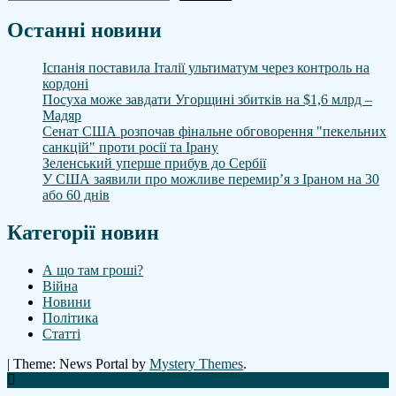
Останні новини
Іспанія поставила Італії ультиматум через контроль на
кордоні
Посуха може завдати Угорщині збитків на $1,6 млрд –
Мадяр
Сенат США розпочав фінальне обговорення "пекельних
санкцій" проти росії та Ірану
Зеленський уперше прибув до Сербії
У США заявили про можливе перемир’я з Іраном на 30
або 60 днів
Категорії новин
А що там гроші?
Війна
Новини
Політика
Статті
|
Theme: News Portal by
Mystery Themes
.