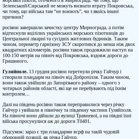
морської піхоти, оточеного в Мирнограді. Чи тому, що
Зеленський/Сирський не можуть визнати втрату Покровська,
чи тому, що війська там “не воюють”, чи з якоїсь іншої
причини?
росіяни завершили зачистку центру Мирнограда, а потім
відтиснули вцілілих українських морських піхотинців до
Центральної лікарні та сусідніх житлових будинків. Таким
чином, периметр гарнізону ЗСУ скоротився до менш ніж двох
квадратних кілометрів. росіяни також продовжили наступ на
100-150 метрів на північ від Покровська, вздовж дороги до
Гришиного.
Гуляйполе.
13 грудня росіяни перетнули річку Гайчур і
створили плацдарм на північ від Добропілля. Таким чином,
вони також увійшли до Запорізького району – одного з
чотирьох районів області, які ще не перебувають під їхнім
контролем…
Далі на південь росіяни також переправилися через річку
Гайчур і увійшли в північну та південну частини Гуляйполя.
На півночі вони дійшли до вулиці Травневої, а на півдні їхні
війська просунулися аж до дороги Т0401.
Підсумок: зараз є три плацдарми всрф на такій чудовій
оборонній позиції, як річка Гайчур.