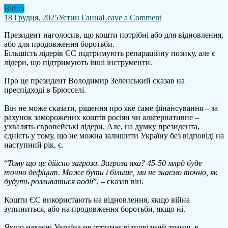
Війна
on
18 Грудня, 2025
Устин Ганна
Leave a Comment
Якщо
Президент наголосив, що кошти потрібні або для відновлення,
ЄС
або для продовження боротьби.
навесні
Більшість лідерів ЄС підтримують репараційну позику, але є
не
лідери, що підтримують інші інструменти.
надасть
фінансування,
Про це президент Володимир Зеленський сказав на
то
преспідході в Брюсселі.
виробництво
дронів
Він не може сказати, рішення про яке саме фінансування – за
в
рахунок заморожених коштів росіян чи альтернативне –
Україні
ухвалять європейські лідери. Але, на думку президента,
впаде
єдність у тому, що не можна залишити Україну без відповіді на
в
наступний рік, є.
рази
–
“
Тому що це дійсно загроза. Загроза яка? 45-50 млрд буде
Зеленський
точно дефіцит. Може бути і більше, ми не знаємо точно, як
будуть розвиватися події
”, – сказав він.
Кошти ЄС використають на відновлення, якщо війна
зупиниться, або на продовження боротьби, якщо ні.
Якщо навесні Україна не отримає відповідний транш, в