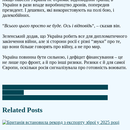
України в рази впаде виробництво дронів, попередив
президент. І дешевих, які використовують на полі бою, і
далекобійних.
“
Всього цього просто не буде. Ось і відповідь
“, – сказав він.
Зеленський додав, що Україна робить все для дипломатичного
закінчення війни, але зі сторони росії є різні “звуки” про те,
що вони більше говорять про війну, а не про мир.
Україна повинна бути сильною, і дефіцит фінансування – це
не лише про фронт, а й про інші ризики. Ризики є й для самої
Європи, оскільки росія сигналізувала про готовність воювати.
Навігація
Туск повідомив про "переломний момент" в питанні
росактивів
записів
До деяких систем ППО в Україні закінчилися ракети
Related Posts