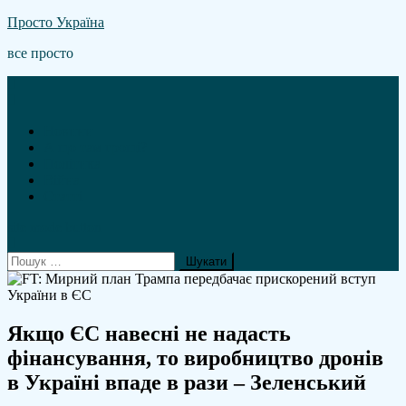
Skip
Просто Україна
to
все просто
content
Новини
А що там гроші?
Політика
Війна
Статті
site mode button
Пошук:
Якщо ЄС навесні не надасть
фінансування, то виробництво дронів
в Україні впаде в рази – Зеленський