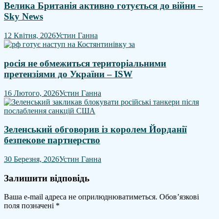
Велика Британія активно готується до війни –
Sky News
12 Квітня, 2026
Устин Ганна
росія не обмежиться територіальними
претензіями до України – ISW
16 Лютого, 2026
Устин Ганна
Зеленський обговорив із королем Йорданії
безпекове партнерство
30 Березня, 2026
Устин Ганна
Залишити відповідь
Ваша e-mail адреса не оприлюднюватиметься.
Обов’язкові
поля позначені
*