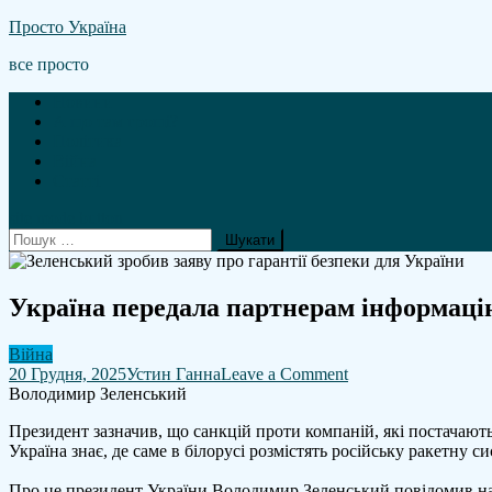
Skip
Просто Україна
to
все просто
content
Новини
А що там гроші?
Політика
Війна
Статті
site mode button
Пошук:
Україна передала партнерам інформацію 
Війна
on
20 Грудня, 2025
Устин Ганна
Leave a Comment
Україна
Володимир Зеленський
передала
Президент зазначив, що санкцій проти компаній, які постачають
партнерам
Україна знає, де саме в білорусі розмістять російську ракетну 
інформацію
про
Про це президент України Володимир Зеленський повідомив на 
те,