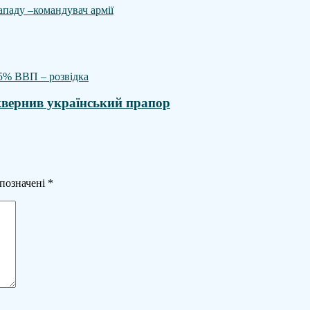
сквернив український прапор
 позначені
*