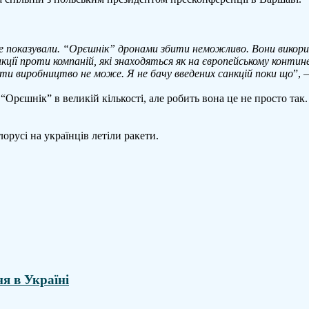
 показували. “Орєшнік” дронами збити неможливо. Вони викорис
ії проти компаній, які знаходяться як на європейському континен
ати виробництво не може. Я не бачу введених санкцій поки що
”, 
Орєшнік” в великій кількості, але робить вона це не просто так
орусі на українців летіли ракети.
 в Україні