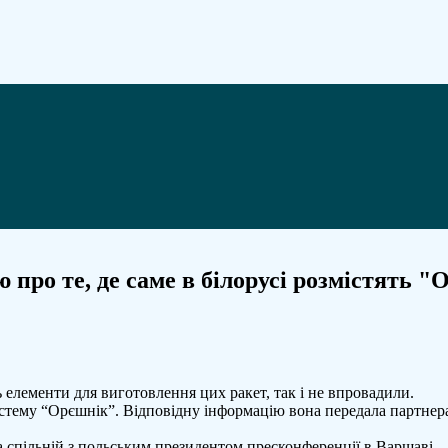
про те, де саме в білорусі розмістять 
 елементи для виготовлення цих ракет, так і не впровадили.
систему “Орєшнік”. Відповідну інформацію вона передала партнерам
спільній з польським президентом пресконференції в Варшаві.