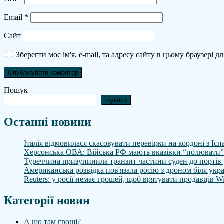
Email
*
Сайт
Зберегти моє ім'я, e-mail, та адресу сайту в цьому браузері 
Пошук
шукати
Останні новини
Італія відмовилася скасовувати перевірки на кордоні з І
Херсонська ОВА: Війська РФ мають вказівки “полювати”
Туреччина призупинила транзит частини суден до портів 
Американська розвідка пов'язала росію з дроном біля укр
Reuters: у росії немає грошей, щоб врятувати продавців Wi
Категорії новин
А що там гроші?