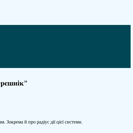
"Орєшнік"
. Зокрема й про радіус дії цієї системи.