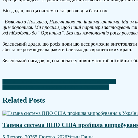
де
Він додав, що ця система є загрозою для багатьох.
саме
в
“
Включно з Польщею, Німеччиною та іншими країнами. Ми їм це
білорусі
цим боротися. Ми просили, щоб наші партнери застосували санкц
розмістять
які підходять до “Орєшніка”. Без цих компонентів росія розвив
"Орєшнік"
Зеленський додав, що росія поки що неспроможна виготовляти “
аби та не розміщувала ракети близько до європейських країн.
Зеленський нагадав, що на початку повномасштабної війни з біл
Навігація
СБУ вперше вдарила по "тіньовому флоту" рф (відео)
Трамп не виключив можливої війни з Венесуелою
записів
Related Posts
Таємна система ППО США пройшла випробування
5 Лютого, 2026
5 Лютого, 2026
Устин Ганна