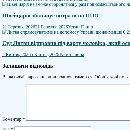
Швейцарія збільшує витрати на ППО
21 Березня, 2026
21 Березня, 2026
Устин Ганна
Суд Литви відправив під варту чоловіка, який о
5 Квітня, 2026
5 Квітня, 2026
Устин Ганна
Залишити відповідь
Ваша e-mail адреса не оприлюднюватиметься.
Обов’язкові поля
Коментар
*
Ім'я
*