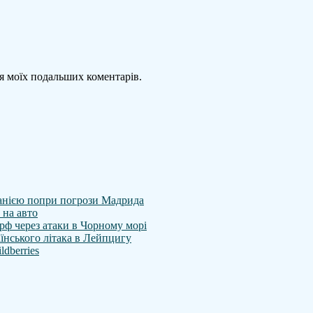
для моїх подальших коментарів.
спанією попри погрози Мадрида
 на авто
рф через атаки в Чорному морі
аїнського літака в Лейпцигу
ldberries