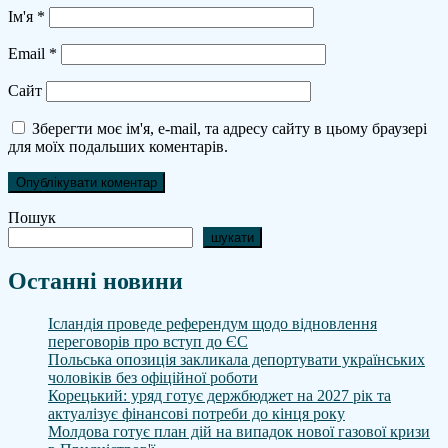
Ім'я
*
Email
*
Сайт
Зберегти моє ім'я, e-mail, та адресу сайту в цьому браузері
для моїх подальших коментарів.
Пошук
шукати
Останні новини
Ісландія проведе референдум щодо відновлення
переговорів про вступ до ЄС
Польська опозиція закликала депортувати українських
чоловіків без офіційної роботи
Корецький: уряд готує держбюджет на 2027 рік та
актуалізує фінансові потреби до кінця року
Молдова готує план дій на випадок нової газової кризи