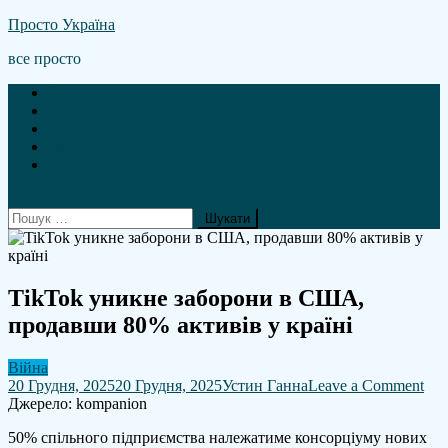
Skip
Просто Україна
to
все просто
content
Новини
А що там гроші?
Політика
Війна
Статті
site mode button
Пошук:
TikTok уникне заборони в США,
продавши 80% активів у країні
Війна
on
20 Грудня, 2025
20 Грудня, 2025
Устин Ганна
Leave a Comment
Tik
Джерело: kompanion
уни
50% спільного підприємства належатиме консорціуму нових
заб