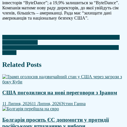
інвесторів “ByteDance”; а 19,9% залишиться за “ByteDance”.
Компанія матиме нову раду директорів, до якої увійдуть сім
членів, більшість – американці. Рада має “захищати дані
американців та національну безпеку США”.
Навігація
У Молдові розгорнули тимчасовий табір для українців після
дронової атаки рф
записів
Трамп підписав щорічний оборонний бюджет із допомогою
Україні
Related Posts
США погодилися на нові переговори з Іраном
11 Липня, 2026
11 Липня, 2026
Устин Ганна
Болгарія просить ЄС допомогти у протидії
російському втручанню у вибори