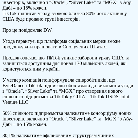
інвесторів, включно з “Oracle”, “Silver Lake” та “MGX” з Абу-
в
Дабі – по 15% кожен.
СШ
TikTok підписав угоду, за якою близько 80% його активів у
пр
США буде продано групі інвесторів.
80
акт
Про це повідомляє DW.
у
кра
Угода гарантує, що платформа соціальних мереж зможе
продовжувати працювати в Сполучених Штатах.
Продаж означає, що TikTok уникне заборони уряду США та
залишиться доступним для понад 170 мільйонів людей, які
користуються ним у країні.
У четвер компанія поінформувала співробітників, що
ByteDance і TikTok підписали обов’язкові до виконання угоди
з “Oracle”, “Silver Lake” та “MGX” про створення нового
спільного підприємства TikTok у США – TikTok USDS Joint
Venture LLC.
50% спільного підприємства належатиме консорціуму нових
інвесторів, включно з “Oracle”, “Silver Lake” та “MGX” з Абу-
Дабі – по 15% кожен.
30,1% належатиме афілійованим структурам чинних