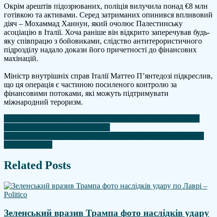
Окрім арештів підозрюваних, поліція вилучила понад €8 млн
готівкою та активами. Серед затриманих опинився впливовий
діяч – Мохаммад Ханнун, який очолює Палестинську
асоціацію в Італії. Хоча раніше він відкрито заперечував будь-
яку співпрацю з бойовиками, слідство антитерористичного
підрозділу надало докази його причетності до фінансових
махінацій.
Міністр внутрішніх справ Італії Маттео П’янтедозі підкреслив,
що ця операція є частиною посиленого контролю за
фінансовими потоками, які можуть підтримувати
міжнародний тероризм.
Навігація
Серйозні розбіжності посилюють напругу перед зустріччю
Зеленського та Трампа – Reuters
записів
росія перетворює білорусь на плацдарм для ударів по заходу
України – ISW
Related Posts
Зеленський вразив Трампа фото наслідків удару