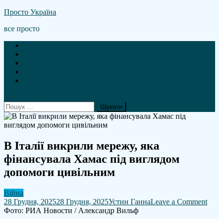
Skip
Просто Україна
to
все просто
content
Новини
А що там гроші?
Політика
Війна
Статті
site mode button
Пошук:
В Італії викрили мережу, яка
фінансувала Хамас під виглядом
допомоги цивільним
Війна
on
28 Грудня, 2025
28 Грудня, 2025
Устин Ганна
Leave a Comment
В
Фото: РИА Новости / Александр Вильф
Італ