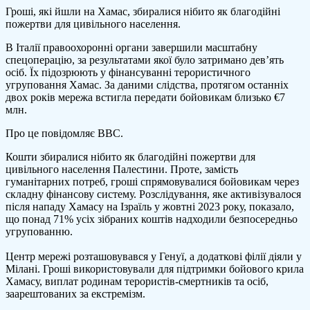
Гроші, які йшли на Хамас, збиралися нібито як благодійні
ви
пожертви для цивільного населення.
мер
яка
В Італії правоохоронні органи завершили масштабну
фін
спецоперацію, за результатами якої було затримано дев’ять
Ха
осіб. Їх підозрюють у фінансуванні терористичного
під
угруповання Хамас. За даними слідства, протягом останніх
виг
двох років мережа встигла передати бойовикам близько €7
до
млн.
цив
Про це повідомляє BBC.
Кошти збиралися нібито як благодійні пожертви для
цивільного населення Палестини. Проте, замість
гуманітарних потреб, гроші спрямовувалися бойовикам через
складну фінансову систему. Розслідування, яке активізувалося
після нападу Хамасу на Ізраїль у жовтні 2023 року, показало,
що понад 71% усіх зібраних коштів надходили безпосередньо
угрупованню.
Центр мережі розташовувався у Генуї, а додаткові філії діяли у
Мілані. Гроші використовували для підтримки бойового крила
Хамасу, виплат родинам терористів-смертників та осіб,
заарештованих за екстремізм.