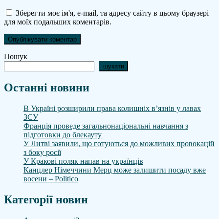
Зберегти моє ім'я, e-mail, та адресу сайту в цьому браузері
для моїх подальших коментарів.
Пошук
шукати
Останні новини
В Україні розширили права колишніх в’язнів у лавах
ЗСУ
Франція проведе загальнонаціональні навчання з
підготовки до блекауту
У Литві заявили, що готуються до можливих провокацій
з боку росії
У Кракові поляк напав на українців
Канцлер Німеччини Мерц може залишити посаду вже
восени – Politico
Категорії новин