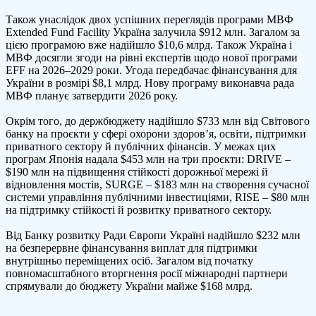
Також унаслідок двох успішних переглядів програми МВФ
Extended Fund Facility Україна залучила $912 млн. Загалом за
цією програмою вже надійшло $10,6 млрд. Також Україна і
МВФ досягли згоди на рівні експертів щодо нової програми
EFF на 2026–2029 роки. Угода передбачає фінансування для
України в розмірі $8,1 млрд. Нову програму виконавча рада
МВФ планує затвердити 2026 року.
Окрім того, до держбюджету надійшло $733 млн від Світового
банку на проєкти у сфері охорони здоров’я, освіти, підтримки
приватного сектору й публічних фінансів. У межах цих
програм Японія надала $453 млн на три проєкти: DRIVE –
$190 млн на підвищення стійкості дорожньої мережі й
відновлення мостів, SURGE – $183 млн на створення сучасної
системи управління публічними інвестиціями, RISE – $80 млн
на підтримку стійкості й розвитку приватного сектору.
Від Банку розвитку Ради Європи Україні надійшло $232 млн
на безперервне фінансування виплат для підтримки
внутрішньо переміщених осіб. Загалом від початку
повномасштабного вторгнення росії міжнародні партнери
спрямували до бюджету України майже $168 млрд.