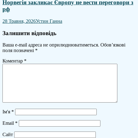
Норвегія закликає Європу не вести переговори з
рф
28 Травня, 2026
Устин Ганна
Залишити відповідь
Ваша e-mail адреса не оприлюднюватиметься.
Обов’язкові
поля позначені
*
Коментар
*
Ім'я
*
Email
*
Сайт