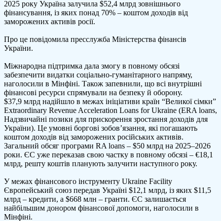
2025 року Україна залучила $52,4 млрд зовнішнього
роц
фінансування, із яких понад 70% – коштом доходів від
зал
заморожених активів росії.
$52
мл
Про це повідомила пресслужба Міністерства фінансів
зов
України.
фін
Міжнародна підтримка дала змогу в повному обсязі
забезпечити видатки соціально-гуманітарного напряму,
наголосили в Мінфіні. Також запевнили, що всі внутрішні
фінансові ресурси спрямували на безпеку й оборону.
$37,9 млрд надійшло в межах ініціативи країн “Великої сімки”
Extraordinary Revenue Acceleration Loans for Ukraine (ERA loans,
Надзвичайні позики для прискорення зростання доходів для
України). Це умовні боргові зобов’язання, які погашають
коштом доходів від заморожених російських активів.
Загальний обсяг програми RA loans – $50 млрд на 2025–2026
роки. ЄС уже переказав свою частку в повному обсязі – €18,1
млрд, решту коштів планують залучити наступного року.
У межах фінансового інструменту Ukraine Facility
Європейський союз передав Україні $12,1 млрд, із яких $11,5
млрд – кредити, а $668 млн – гранти. ЄС залишається
найбільшим донором фінансової допомоги, наголосили в
Мінфіні.