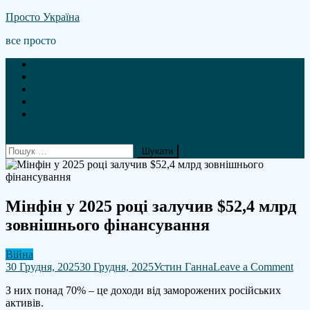
Skip
Просто Україна
to
все просто
content
Новини
А що там гроші?
Політика
Війна
Статті
site mode button
Пошук:
Мінфін у 2025 році залучив $52,4 млрд
зовнішнього фінансування
Війна
on
30 Грудня, 2025
30 Грудня, 2025
Устин Ганна
Leave a Comment
Мін
З них понад 70% – це доходи від заморожених російських
у
активів.
202