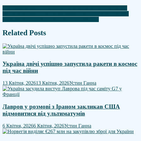
Навігація
У Києві загиблий і понад 30 поранених. Атака РФ триває
Миротворці як пастка. Чому місія ООН не стримає росію і
записів
може закріпити окупацію – Андреас Умланд
Related Posts
Україна двічі успішно запустила ракети в космос
під час війни
13 Квітня, 2026
13 Квітня, 2026
Устин Ганна
Лавров у розмові з Іраном закликав США
відмовитися від ультиматумів
6 Квітня, 2026
6 Квітня, 2026
Устин Ганна