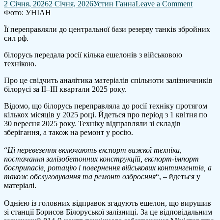
on
2 Січня, 2026
2 Січня, 2026
Устин Ганна
Leave a Comment
білорус
Фото: УНІАН
протяго
Її переправляли до центральної бази резерву танків збройних
місяців
сил рф.
відправ
росії
білорусь передала росії кілька ешелонів з військовою
ешелон
технікою.
військов
техніки
Про це свідчить аналітика матеріалів спільноти залізничників
білорусі за II–III квартали 2025 року.
Відомо, що білорусь переправляла до росії техніку протягом
кількох місяців у 2025 році. Йдеться про період з 1 квітня по
30 вересня 2025 року. Техніку відправляли зі складів
зберігання, а також на ремонт у росію.
“
Ці перевезення включають експорт важкої техніки,
постачання залізобетонних конструкцій, експорт-імпорт
боєприпасів, ротацію і повернення військових контингентів, а
також обслуговування та ремонт озброєння
“, – йдеться у
матеріалі.
Однією із головних відправок згадують ешелон, що вирушив
зі станції Борисов Білоруської залізниці. За це відповідальним