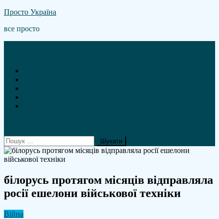
Skip
Просто Україна
to
все просто
content
Новини
А що там гроші?
Політика
Війна
Статті
site mode button
Пошук:
білорусь протягом місяців відправляла
росії ешелони військової техніки
Війна