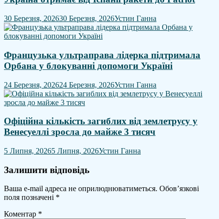
30 Березня, 2026
30 Березня, 2026
Устин Ганна
Французька ультраправа лідерка підтримала
Орбана у блокуванні допомоги Україні
24 Березня, 2026
24 Березня, 2026
Устин Ганна
Офіційна кількість загиблих від землетрусу у
Венесуеллі зросла до майже 3 тисяч
5 Липня, 2026
5 Липня, 2026
Устин Ганна
Залишити відповідь
Ваша e-mail адреса не оприлюднюватиметься.
Обов’язкові
поля позначені
*
Коментар
*