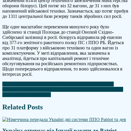
зазначений 814-й центр технічного забезпечення Міністерства
оборони білорусі. Цей потяг віз 32 вагони, де 31 з них був
наповнений військової техніки. Зазначається, що потяг прибув
до 1311 центральної бази резерву танків збройних сил росії.
Ще одне масштабне перевезення минулого року було
здійснено зі станції Полоцьк до станції Онохой Східно-
Сибірської залізниці в росії. білорусь відправила рф ешелон
від 377-го зенітного ракетного полку ПС і ППО РБ. Йдеться
про 31 платформу з військовою технікою та один вагон із
комплектуючим. У меті відправлення, яка зазначена в
аналітиці, йдеться про капітальний ремонт і технічне
обслуговування на російських ремонтних підприємствах.
Щодо попереднього відправлення, то воно здійснювалося в
інтересах росії.
Навігація
ГУР заявило, що командир РДК Денис Капустін живий
Кулеба розповів про наслідки російських атак на залізничну
записів
інфраструктуру України
Related Posts
Україна отримає від Іспанії ракети до Patriot