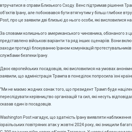
втручатися в справи Близького Сходу. Венс підтримав рішення Тр
об’єктів Ірану, але побоювався бути втягнутим у більш глибоке вт
Post, про це заявили дві близькі до нього особи, які висловилися н
За словами колишнього американського чиновника, обізнаного з 
представлено військові варіанти та ряд інших сценаріїв. Вони вкл
заходи протидії блокуванню Іраном комунікацій протестувальників 
службами безпеки Ірану.
Двоє європейських посадовців, які висловилися на умовах анонімн
заявили, що адміністрація Трампа в понеділок попросила їхні країни
“Ми не маємо жодних ознак того, що президент Трамп буде націлени
переслідувати керівництво організацій та сил, які несуть відповіда
сказав один із посадовців.
Washington Post нагадує, що здатність Ірану виявляти наближення 
ізраїльських повітряних атак у жовтні 2024 року, які знищили бага
С-300 та інших військових об’єктів Тегерана. У червні обороноздатн