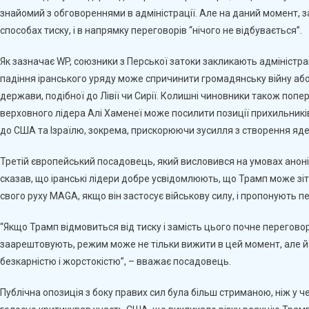
знайомий з обговореннями в адміністрації. Але на даний момент, з
способах тиску, і в напрямку переговорів “нічого не відбувається”.
Як зазначає WP, союзники з Перської затоки закликають адмініст
падіння іранського уряду може спричинити громадянську війну або
держави, подібної до Лівії чи Сирії. Колишні чиновники також поп
верховного лідера Алі Хаменеї може посилити позиції прихильників 
до США та Ізраїлю, зокрема, прискорюючи зусилля з створення яде
Третій європейський посадовець, який висловився на умовах анон
сказав, що іранські лідери добре усвідомлюють, що Трамп може зі
свого руху MAGA, якщо він застосує військову силу, і пропонують п
“Якщо Трамп відмовиться від тиску і замість цього почне переговор
заарештовують, режим може не тільки вижити в цей момент, але й
безкарністю і жорстокістю”, – вважає посадовець.
Публічна опозиція з боку правих сил була більш стриманою, ніж у 