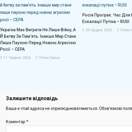
Росія Програє. Час Для 
Ескалації Путіна – RUSI
Україна Має Виграти Не Лише Війну, А
26 Грудня, 2025
Устин 
Й Битву За Пам’ять. Інакше Мир Стане
Лише Паузою Перед Новою Агресією
Росії – CEPA
11 Червня, 2026
Устин Ганна
Залишити відповідь
Ваша e-mail адреса не оприлюднюватиметься.
Обов’язкові пол
Коментар
*