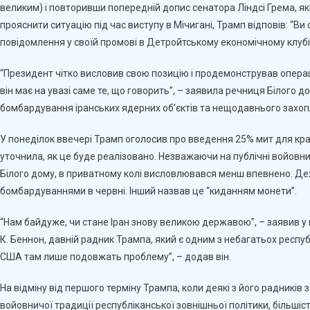
великим) і повторивши попередній допис сенатора Ліндсі Грема, я
прояснити ситуацію під час виступу в Мічигані, Трамп відповів: “Ви 
повідомлення у своїй промові в Детройтському економічному клубі
“Президент чітко висловив свою позицію і продемонстрував операц
він має на увазі саме те, що говорить”, – заявила речниця Білого 
бомбардування іранських ядерних об’єктів та нещодавнього захо
У понеділок ввечері Трамп оголосив про введення 25% мит для країн
уточнила, як це буде реалізовано. Незважаючи на публічні войовн
Білого дому, в приватному колі висловлювався менш впевнено. Дех
бомбардуваннями в червні. Інший назвав це “киданням монети”.
“Нам байдуже, чи стане Іран знову великою державою”, – заявив у
К. Беннон, давній радник Трампа, який є одним з небагатьох республ
США там лише подовжать проблему”, – додав він.
На відміну від першого терміну Трампа, коли деякі з його радників
войовничої традиції республіканської зовнішньої політики, більші