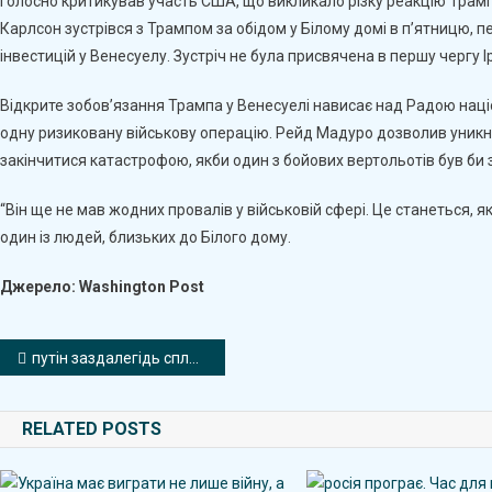
голосно критикував участь США, що викликало різку реакцію Трамп
Карлсон зустрівся з Трампом за обідом у Білому домі в п’ятницю, 
інвестицій у Венесуелу. Зустріч не була присвячена в першу чергу І
Відкрите зобов’язання Трампа у Венесуелі нависає над Радою нац
одну ризиковану військову операцію. Рейд Мадуро дозволив уникну
закінчитися катастрофою, якби один з бойових вертольотів був би 
“Він ще не мав жодних провалів у військовій сфері. Це станеться, 
один із людей, близьких до Білого дому.
Джерело: Washington Post
Навігація
путін заздалегідь спланував війну проти України – Шольц
записів
RELATED POSTS