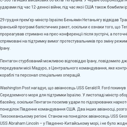
ударами під час 12-денної війни, під час якої США також бомбили ір
29 грудня прем’єр-міністр Ізраїлю Беньямін Нетаньягу відвідав Тр
іранській програмі балістичних ракет, оскільки є ознаки того, що Те
прореагував стримано на прес-конференції після зустрічі, а поточн
спрямовані на підтримку вимог протестувальників про зміну режим
Ірану.
Пентагон стурбований можливою відповіддю Ірану, повідомило джер
передували місії Мадуро, з Центрального командування, яке контро
кораблі та персонал спеціальних операцій.
Washington Post нагадує, що авіаносець USS Gerald R. Ford покинув
Середземного моря для підтримки Ізраїлю. У листопаді міністр обо
басейну, оскільки Пентагон посилив удари по підозрюваних наркото
понеділок Південне командування США. Два інших авіаносці, розгор
Тихоокеанському регіоні. Станом на понеділок авіаносець USS Georg
USS Abraham Lincoln – у Південно-Китайському морі, і не було жодни