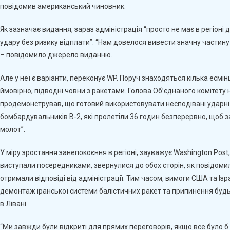
повідомив американський чиновник.
Як зазначає видання, зараз адміністрація “просто не має в регіоні 
удару без ризику відплати”. “Нам довелося вивести значну частину
– повідомило джерело виданню.
Але у неї є варіанти, переконує WP. Поруч знаходяться кілька есмінц
ймовірно, підводні човни з ракетами. Голова Об’єднаного комітету
продемонстрував, що готовий використовувати несподівані ударні 
бомбардувальників B-2, які пролетіли 36 годин безперервно, щоб за
молот”.
У міру зростання занепокоєння в регіоні, зауважує Washington Post
виступали посередниками, звернулися до обох сторін, як повідомил
отримали відповіді від адміністрації. Тим часом, вимоги США та І
демонтаж іранської системи балістичних ракет та припинення будь-
в Лівані.
“Ми завжди були відкриті для прямих переговорів, якщо все було б