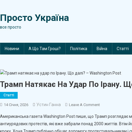
Skip
to
Просто Україна
content
все просто
Новини
А Що Там Гроші?
Політика
Війна
Статті
Трамп Натякає На Удар По Ірану. Щ
Статті
Устин Ганна
On
14 Січня, 2026
Leave A Comment
Трамп
Американська газета Washington Post пише, що Трамп розглядає мо
Натякає
антиурядових протестів, які вже забрали понад 2000 життів. Втім й
На
кроку. Хоча Трамп публічно обіцяє допомогу протестувальникам і 
Удар