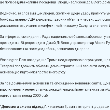
це попередили колишні посадовці і люди, наближені до Білого дому
Водночас, за словами цих людей, скептики щодо удару прагнуть у
бомбардуванню США іранських ядерних об’єктів у червні, що посил
доцільності втручання в конфлікт на Близькому Сході та значення 
За інформацією видання, Рада національної безпеки зібралася у ві
президента. Віцепрезидент Джей Ді Венс, держсекретар Марко Руб
без висловлення своїх уподобань, зазначило джерело.
Washington Post нагадує, що Трамп неодноразово погрожував, що 
Тегерані продовжить вбивати демонстрантів. Інші варіанти можуть
активізацію підтримки протестного руху.
За повідомленнями активістів та опозиційних новинних сайтів, що 
відключення інтернету та комунікацій урядом Ірану, кількість загиб
оцінюється в понад 2000 осіб.
“
Допомога вже на підході
“, – написав Трамп в інтернеті, додавши