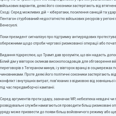
військових варіантів, деякі його союзники застерігають від втягн
По
Ірану.
Сході. Серед можливих дій – кібератаки, посилення санкцій та уда
Що
Пентагон стурбований недостатністю військових ресурсів у регіоні 
Далі?
Венесуелі.
–
Washington
Поки президент сигналізує про підтримку антиурядових протестува
Post
обережними щодо спроби чергової ризикованої операції або почат
Видання підкреслює, що Трамп дав зрозуміти, що він надасть допо
Білий дім у вівторок скликав високопосадовців для обговорення вій
переговорів з Тегераном минув, і у вівторок вранці в соцмережах по
чиновниками. Проте деякі його політичні союзники застерігають в
конфлікт і внутрішніх витрат, пов’язаних з відмовою від зовнішньо
під час передвиборчої кампанії.
Серед аргументів проти удару, зазначає WP, небезпека невдачі чи п
розвідувальні служби намагаються проводити більш ризиковані опе
уряду може призвести до появи більш войовничого режиму або ще 