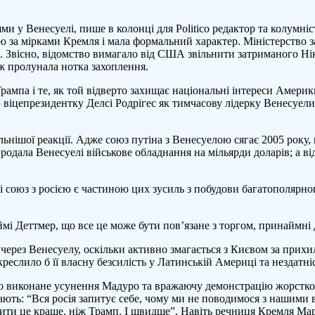
и у Венесуелі, пише в колонці для Politico редактор та колумні
за мірками Кремля і мала формальний характер. Міністерство з
”. Звісно, відомство вимагало від США звільнити затриманого Ні
ж пролунала нотка захоплення.
ампа і те, як той відверто захищає національні інтереси Амери
цепрезидентку Делсі Родрігес як тимчасову лідерку Венесуели в
льнішої реакції. Адже союз путіна з Венесуелою сягає 2005 року
 продала Венесуелі військове обладнання на мільярди доларів; а
і союз з росією є частиною цих зусиль з побудови багатополярног
мі Деттмер, що все це може бути пов’язане з торгом, принаймні 
ерез Венесуелу, оскільки активно змагається з Києвом за прихиль
креслило б її власну безсилість у Латинській Америці та нездатн
но виконане усунення Мадуро та вражаючу демонстрацію жорстко
ажають: “Вся росія запитує себе, чому ми не поводимося з нашим
обити це краще, ніж Трамп. І швидше”. Навіть речниця Кремля Ма