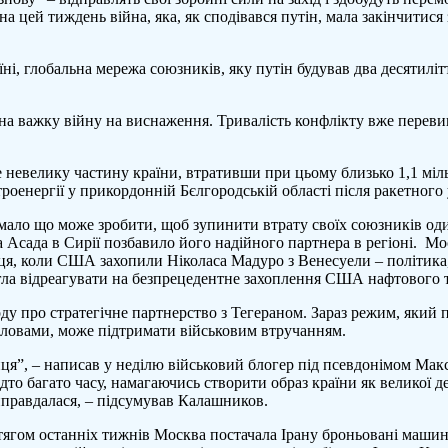
 цей тиждень війна, яка, як сподівався путін, мала закінчитися 
нути
с
їні, глобальна мережа союзників, яку путін будував два десятиліт
кої
ви”
на важку війну на виснаження. Тривалість конфлікту вже перевищ
co
 невелику частину країни, втративши при цьому близько 1,1 міль
роенергії у прикордонній Бєлгородській області після ракетного 
я, мало що може зробити, щоб зупинити втрату своїх союзників о
 Асада в Сирії позбавило його надійного партнера в регіоні. Мос
ця, коли США захопили Ніколаса Мадуро з Венесуели – політика
могла відреагувати на безпрецедентне захоплення США нафтового 
у про стратегічне партнерство з Тегераном. Зараз режим, який по
словами, може підтримати військовим втручанням.
 кінця”, – написав у неділю військовий блогер під псевдонімом 
дто багато часу, намагаючись створити образ країни як великої де
иправдалася, – підсумував Калашников.
тягом останніх тижнів Москва постачала Ірану броньовані машин