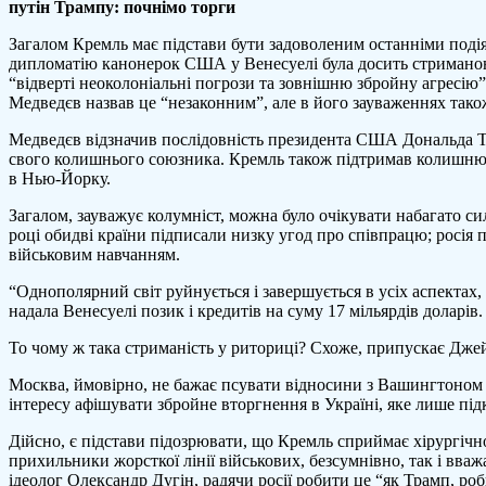
путін Трампу: почнімо торги
Загалом Кремль має підстави бути задоволеним останніми подіям
дипломатію канонерок США у Венесуелі була досить стриманою 
“відверті неоколоніальні погрози та зовнішню збройну агресію
Медведєв назвав це “незаконним”, але в його зауваженнях тако
Медведєв відзначив послідовність президента США Дональда Тр
свого колишнього союзника. Кремль також підтримав колишню ві
в Нью-Йорку.
Загалом, зауважує колумніст, можна було очікувати набагато си
році обидві країни підписали низку угод про співпрацю; росія
військовим навчанням.
“Однополярний світ руйнується і завершується в усіх аспектах, 
надала Венесуелі позик і кредитів на суму 17 мільярдів доларів.
То чому ж така стриманість у риториці? Схоже, припускає Джей
Москва, ймовірно, не бажає псувати відносини з Вашингтоном ч
інтересу афішувати збройне вторгнення в Україні, яке лише під
Дійсно, є підстави підозрювати, що Кремль сприймає хірургіч
прихильники жорсткої лінії військових, безсумнівно, так і вв
ідеолог Олександр Дугін, радячи росії робити це “як Трамп, р