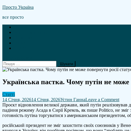
Skip
Просто Україна
to
все просто
content
Новини
А що там гроші?
Політика
Війна
Статті
site mode button
Пошук:
Українська пастка. Чому путін не може п
Статті
on
14 Січня, 2026
14 Січня, 2026
Устин Ганна
Leave a Comment
Украї
Проєкт відновлення великої держави, який путін реалізовував д
пастк
падіння режиму Асада в Сирії Кремль, як пише Politico, не змі
Чому
готовність путіна торгуватися з американським президентом, 
путін
російський президент не зміг захистити своїх союзників у Вен
не
вторгся в Україну, він пообіцяв росіянам, що вони “зроблять це
може