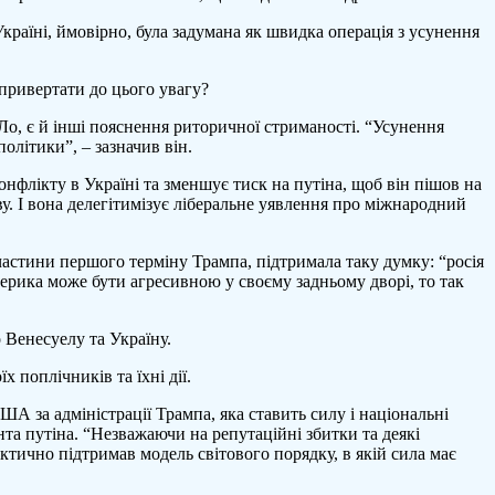
 Україні, ймовірно, була задумана як швидка операція з усунення
 привертати до цього увагу?
 Ло, є й інші пояснення риторичної стриманості. “Усунення
літики”, – зазначив він.
нфлікту в Україні та зменшує тиск на путіна, щоб він пішов на
у. І вона делегітимізує ліберальне уявлення про міжнародний
м частини першого терміну Трампа, підтримала таку думку: “росія
ерика може бути агресивною у своєму задньому дворі, то так
 Венесуелу та Україну.
 поплічників та їхні дії.
ША за адміністрації Трампа, яка ставить силу і національні
та путіна. “Незважаючи на репутаційні збитки та деякі
ктично підтримав модель світового порядку, в якій сила має