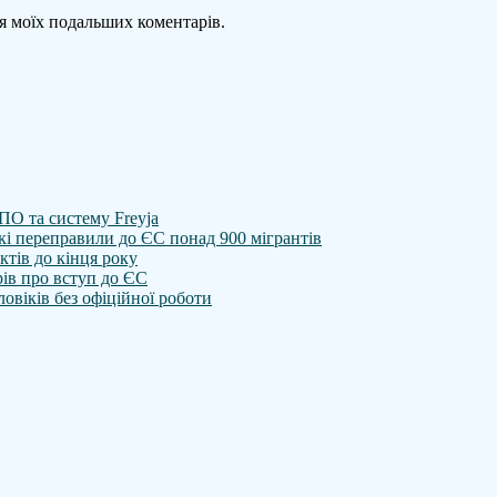
для моїх подальших коментарів.
ПО та систему Freyja
кі переправили до ЄС понад 900 мігрантів
тів до кінця року
ів про вступ до ЄС
овіків без офіційної роботи