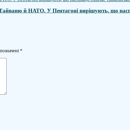
 Тайваню й НАТО. У Пентагоні вирішують, що насп
 позначені
*