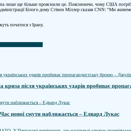
па лише ще більше прояснили це. Пояснюючи, чому США потрібн
адміністрації Білого дому Стівен Міллер сказав CNN: “Ми живемо
жуть початися з Ірану.
бʼєднання з Молдовою
а криза після українських ударів пробиває пропаг
 Час нової смути наближається – Едвард Лукас