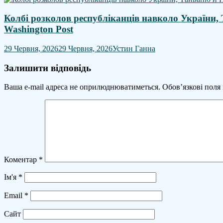
Колбі розколов республіканців навколо України,
Washington Post
29 Червня, 2026
29 Червня, 2026
Устин Ганна
Залишити відповідь
Ваша e-mail адреса не оприлюднюватиметься.
Обов’язкові поля
Коментар
*
Ім'я
*
Email
*
Сайт