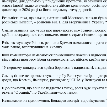
ймовірно, для допомоги у придушенні протестів, як зазначив ек
мають ілюзій: якщо ситуація стане дійсно критичною, росія про
диктатора в 2024 році та його подальшу втечу до росії.
Реальність така, що альянс, натхненний Москвою, завжди був з
російської імперії”, – розповів він. Після вторгнення в Україну
Смагін зазначив, що угода про партнерство між Іраном і росією н
країни насправді не є союзниками, вони є стратегічними партнер
Втім, як зауважує Politico, речники Кремля намагалися подати
мала рацію, вторгнувшись в Україну.
Інші коментатори намагаються применшити значення відносин м
відсутність прогресу. Вони стверджують, що військо країни не 
“У першому випадку вся країна боролася [з нацистами], а зараз
Сам путін ще не прокоментував події у Венесуелі та Ірані, до
додав, що Кремль, ймовірно, розглядає дії США у Венесуелі та 
Щоб показати, що вона не піддається тиску, росія буде шукати 
ракети “Орєшнік” по Україні минулого тижня.
Незважаючи на приниження, Бондарєв застеріг від очікування “п