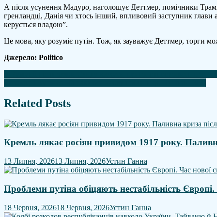
А після усунення Мадуро, наголошує Деттмер, помічники Трам
гренландці, Данія чи хтось інший, впливовий заступник глави 
керується владою”.
Це мова, яку розуміє путін. Тож, як зауважує Деттмер, торги мо
Джерело: Politico
Навігація
У Румунії після заяви Санду кажуть, що готові говорити про о
Віткофф і Кушнер збираються знову поїхати до Путіна – ЗМІ
записів
Related Posts
Кремль лякає росіян привидом 1917 року. Паливн
13 Липня, 2026
13 Липня, 2026
Устин Ганна
Проблеми путіна обіцяють нестабільність Європі.
18 Червня, 2026
18 Червня, 2026
Устин Ганна