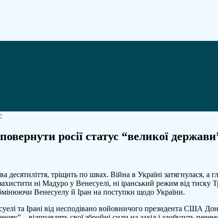
овернути росії статус “великої держави” 
нська
ва десятиліття, тріщить по швах. Війна в Україні затягнулася, а 
а.
г захистити ні Мадуро у Венесуелі, ні іранський режим від тиску
обмінюючи Венесуелу й Іран на поступки щодо України.
есуелі та Ірані від несподівано войовничого президента США До
 знову” – відправлять свої збройні сили на захід і здобудуть пер