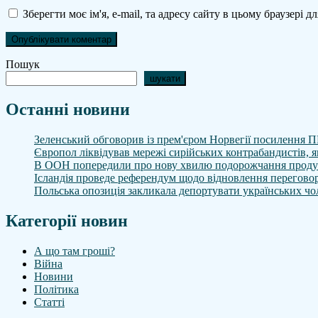
Зберегти моє ім'я, e-mail, та адресу сайту в цьому браузері 
Пошук
шукати
Останні новини
Зеленський обговорив із прем'єром Норвегії посилення П
Європол ліквідував мережі сирійських контрабандистів, я
В ООН попередили про нову хвилю подорожчання продук
Ісландія проведе референдум щодо відновлення переговор
Польська опозиція закликала депортувати українських чол
Категорії новин
А що там гроші?
Війна
Новини
Політика
Статті