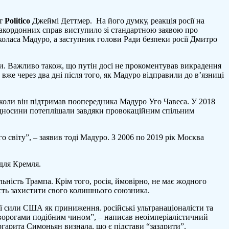
ст
Politico
Джеймі Деттмер. На його думку, реакція росії на
акордонних справ виступило зі стандартною заявою про
коласа Мадуро, а заступник голови Ради безпеки росії Дмитро
ки. Важливо також, що путін досі не прокоментував викрадення
же через два дні після того, як Мадуро відправили до в’язниці
, коли він підтримав поопередника Мадуро Уго Чавеса. У 2018
 відносини потеплішали завдяки провокаційним спільним
о світу”, – заявив тоді Мадуро. З 2006 по 2019 рік Москва
для Кремля.
ність Трампа. Крім того, росія, ймовірно, не має жодного
ість захистити свого колишнього союзника.
ї сили США як приниження. російські ультранаціоналісти та
и ворогами подібним чином”, – написав неоімперіалістичний
ргарита Симоньян визнала, що є підстави “заздрити”.