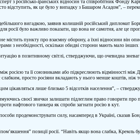
сперт з російсько-іранських відносин та співробітник Фонду Карн
сто відступить, як це було у випадку з Башаром Асадом”, – перек
дебільшого вигадкою, заявив колишній російський дипломат Борис
 “для росії було важливо показати, що вона не самотня, але це про
е містить пункту про взаємну оборону, а їхні відносини він описа
ами з необхідності, оскільки обидві сторони мають мало інших ва
 ситуацію в позитивному світлі, стверджуючи, що очевидна знева
іж росією та її союзниками або підкреслюють відмінності між Д
є слабким, просто росіяни вкладають у нього менше коштів, ніж т
 цим цікавляться лише близько 5 відсотків населення”, – ствердж
тримуючись своєї звички залишати підлеглим право говорити про 
проти нафтового танкера як спроби загнати росію в кут.
способи продемонструвати силу, насамперед в Україні, сказав Бо
ом’якшення” позиції росії. “Навіть якщо вона слабка, Кремль бу