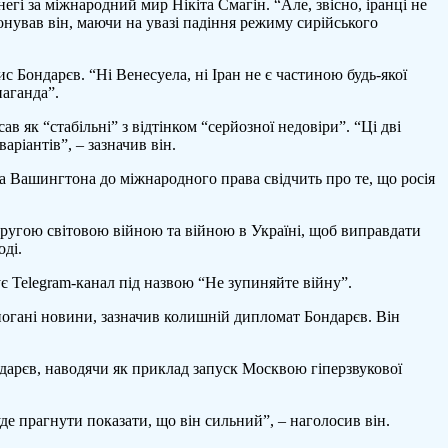
егі за міжнародний мир Нікіта Смагін. “Але, звісно, іранці не
онував він, маючи на увазі падіння режиму сирійського
 Бондарєв. “Ні Венесуела, ні Іран не є частиною будь-якої
паганда”.
в як “стабільні” з відтінком “серйозної недовіри”. “Ці дві
ріантів”, – зазначив він.
га Вашингтона до міжнародного права свідчить про те, що росія
ругою світовою війною та війною в Україні, щоб виправдати
оді.
ує Telegram-канал під назвою “Не зупиняйте війну”.
погані новини, зазначив колишній дипломат Бондарєв. Він
ндарєв, наводячи як приклад запуск Москвою гіперзвукової
де прагнути показати, що він сильний”, – наголосив він.