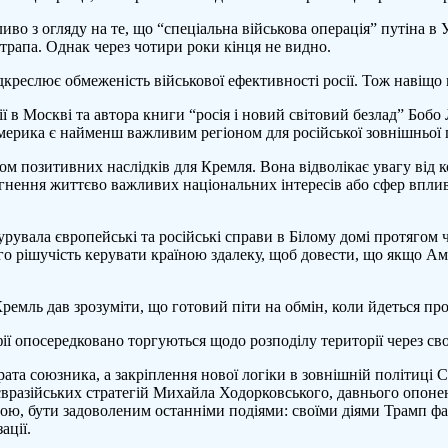
ливо з огляду на те, що “спеціальна військова операція” путіна в
трапа. Однак через чотири роки кінця не видно.
ідкреслює обмеженість військової ефективності росії. Тож навіщо
ї в Москві та автора книги “росія і новий світовий безлад” Бобо
ерика є найменш важливим регіоном для російської зовнішньої по
м позитивних наслідків для Кремля. Вона відволікає увагу від ко
ягнення життєво важливих національних інтересів або сфер вплив
а курувала європейські та російські справи в Білому домі протяго
го рішучість керувати країною здалеку, щоб довести, що якщо Ам
ремль дав зрозуміти, що готовий піти на обмін, коли йдеться про
ї опосередковано торгуються щодо розподілу території через своїх
ата союзника, а закріплення нової логіки в зовнішній політиці С
євразійських стратегій Михайла Ходорковського, давнього опонен
тою, бути задоволеним останніми подіями: своїми діями Трамп фа
ації.