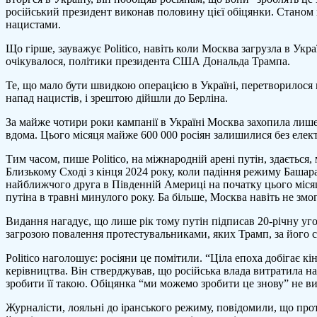
російський президент виконав половину цієї обіцянки. Станом на
повер
нацистами.
росії
стату
Що гірше, зауважує Politico, навіть коли Москва загрузла в Укра
“вели
очікувалося, політики президента США Дональда Трампа.
держа
–
Те, що мало бути швидкою операцією в Україні, перетворилося 
Politi
напад нацистів, і зрештою дійшли до Берліна.
За майже чотири роки кампанії в Україні Москва захопила лише
вдома. Цього місяця майже 600 000 росіян залишилися без елект
Тим часом, пише Politico, на міжнародній арені путін, здаєтьс
Близькому Сході з кінця 2024 року, коли падіння режиму Башара
найближчого друга в Південній Америці на початку цього міся
путіна в травні минулого року. Ба більше, Москва навіть не з
Видання нагадує, що лише рік тому путін підписав 20-річну угод
загрозою повалення протестувальниками, яких Трамп, за його 
Politico наголошує: росіяни це помітили. “Ціла епоха добігає
керівництва. Він стверджував, що російська влада витратила на
зробити її такою. Обіцянка “ми можемо зробити це знову” не в
Журналісти, лояльні до іранського режиму, повідомили, що про