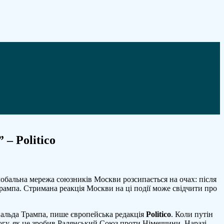
– Politico
глобальна мережа союзників Москви розсипається на очах: після
 Трампа. Стримана реакція Москви на ці події може свідчити про
нальда Трампа, пише європейська редакція
Politico
. Коли путін
емогу, як це зробив Радянський Союз проти Німеччини. Наразі