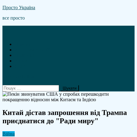
Skip
Просто Україна
to
все просто
content
Новини
А що там гроші?
Політика
Війна
Статті
site mode button
Пошук:
Китай дістав запрошення від Трампа
приєднатися до "Ради миру"
Війна