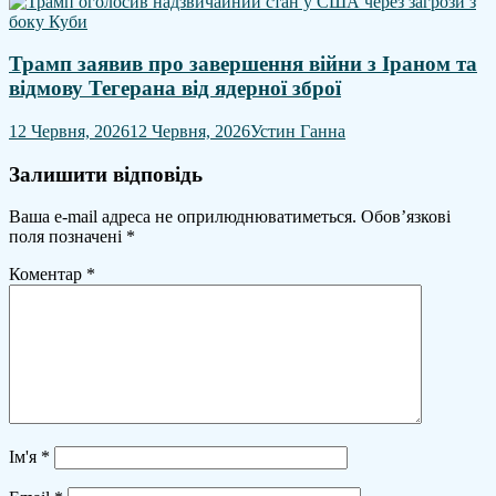
Трамп заявив про завершення війни з Іраном та
відмову Тегерана від ядерної зброї
12 Червня, 2026
12 Червня, 2026
Устин Ганна
Залишити відповідь
Ваша e-mail адреса не оприлюднюватиметься.
Обов’язкові
поля позначені
*
Коментар
*
Ім'я
*