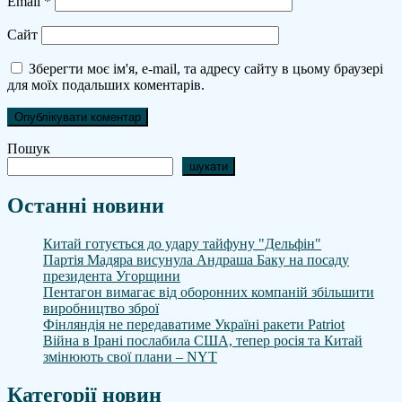
Email
*
Сайт
Зберегти моє ім'я, e-mail, та адресу сайту в цьому браузері
для моїх подальших коментарів.
Пошук
шукати
Останні новини
Китай готується до удару тайфуну "Дельфін"
Партія Мадяра висунула Андраша Баку на посаду
президента Угорщини
Пентагон вимагає від оборонних компаній збільшити
виробництво зброї
Фінляндія не передаватиме Україні ракети Patriot
Війна в Ірані послабила США, тепер росія та Китай
змінюють свої плани – NYT
Категорії новин