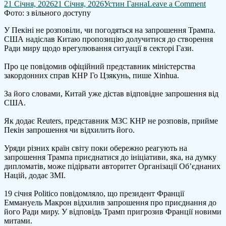
on
21 Січня, 2026
21 Січня, 2026
Устин Ганна
Leave a Comment
Кита
Фото: з вільного доступу
дістав
У Пекіні не розповіли, чи погодяться на запрошення Трампа.
запро
США надіслав Китаю пропозицію долучитися до створення
від
Ради миру щодо врегулювання ситуації в секторі Гази.
Трам
приєд
Про це повідомив офіційний представник міністерства
до
закордонних справ КНР Го Цзякунь, пише Xinhua.
"Ради
миру
За його словами, Китай уже дістав відповідне запрошення від
США.
Як додає Reuters, представник МЗС КНР не розповів, прийме
Пекін запрошення чи відхилить його.
Уряди різних країн світу поки обережно реагують на
запрошення Трампа приєднатися до ініціативи, яка, на думку
дипломатів, може підірвати авторитет Організації Об’єднаних
Націй, додає ЗМІ.
19 січня Politico повідомляло, що президент Франції
Еммануель Макрон відхилив запрошення про приєднання до
його Ради миру. У відповідь Трамп пригрозив Франції новими
митами.