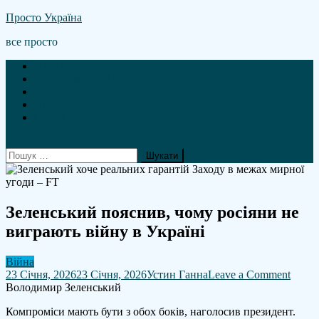
Skip
Просто Україна
to
все просто
content
Новини
А що там гроші?
Політика
Війна
Статті
site mode button
Пошук:
Зеленський пояснив, чому росіяни не
виграють війну в Україні
Війна
on
23 Січня, 2026
23 Січня, 2026
Устин Ганна
Leave a Comment
Зелен
Володимир Зеленський
поясн
Компроміси мають бути з обох боків, наголосив президент.
чому