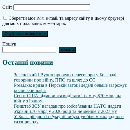
Сайт
Зберегти моє ім'я, e-mail, та адресу сайту в цьому браузері
для моїх подальших коментарів.
Пошук
шукати
Останні новини
Зеленський і Вучич провели переговори у Белграді:
говорили про війну, ППО та шлях до ЄС
Розвідка: криза в Перській затоці дедалі більше загрожує
російській нафті
Сенат США відмовився виділяти Трампу $70 млрд на
війну з Іраном
Генштаб ЗСУ нагадав про зобов’язання НАТО надати
Україні €70 млрд у 2026 році та не менше у 2027-му
У Болгарії дрон із Румунії вибухнув біля міжнародного
газопроводу