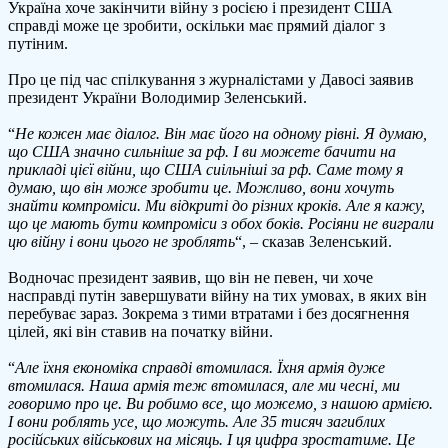
Україна хоче закінчити війну з росією і президент США
росія
справді може це зробити, оскільки має прямий діалог з
не
путіним.
вигра
війну
Про це під час спілкування з журналістами у Давосі заявив
в
президент України Володимир Зеленський.
Украї
“
Не кожен має діалог. Він має його на одному рівні. Я думаю,
що США значно сильніше за рф. І ви можете бачити на
прикладі цієї війни, що США сиільніші за рф. Саме тому я
думаю, що він може зробити це. Можливо, вони хочуть
знайти компроміси. Ми відкриті до різних кроків. Але я кажу,
що це мають бути компроміси з обох боків. Росіяни не виграли
цю війну і вони цього не зроблять
“, – сказав Зеленський.
Водночас президент заявив, що він не певен, чи хоче
насправді путін завершувати війну на тих умовах, в яких він
перебуває зараз. Зокрема з тими втратами і без досягнення
цілей, які він ставив на початку війни.
“
Але їхня економіка справді втомилася. Їхня армія дуже
втомилася. Наша армія теж втомилася, але ми чесні, ми
говоримо про це. Ви робимо все, що можемо, з нашою армією.
І вони роблять усе, що можуть. Але 35 тисяч загиблих
російських військових на місяць. І ця цифра зростатиме. Це