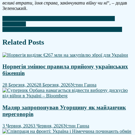
великі втрати, їхня справа, закінчувати війну чи ні
“, – додав
Зеленський.
Навігація
Норвегія передала Україні ракети до ППО для захисту
енергетики
записів
Фон дер Ляєн: Європа має відмовитися від “обережності”
Related Posts
Норвегія змінює правила прийому українських
біженців
28 Березня, 2026
28 Березня, 2026
Устин Ганна
Мадяр запропонував Угорщину як майданчик
переговорів
3 Червня, 2026
3 Червня, 2026
Устин Ганна