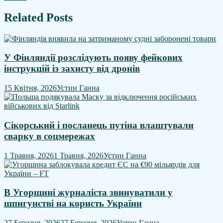
Related Posts
У Фінляндії розслідують появу фейкових
інструкцій із захисту від дронів
15 Квітня, 2026
Устин Ганна
Сікорський і посланець путіна влаштували
сварку в соцмережах
1 Травня, 2026
1 Травня, 2026
Устин Ганна
В Угорщині журналіста звинуватили у
шпигунстві на користь України
27 Березня, 2026
27 Березня, 2026
Устин Ганна