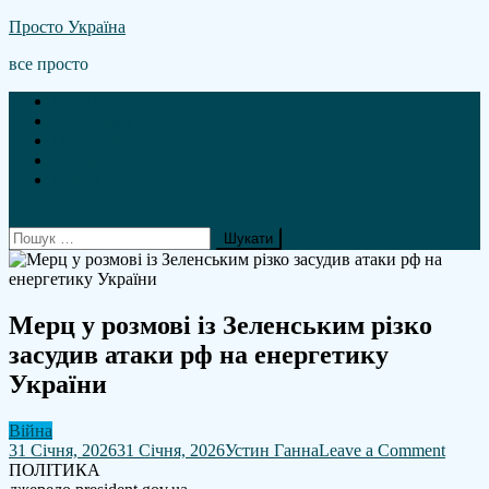
Skip
Просто Україна
to
все просто
content
Новини
А що там гроші?
Політика
Війна
Статті
site mode button
Пошук:
Мерц у розмові із Зеленським різко
засудив атаки рф на енергетику
України
Війна
on
31 Січня, 2026
31 Січня, 2026
Устин Ганна
Leave a Comment
Мерц
ПОЛІТИКА
у