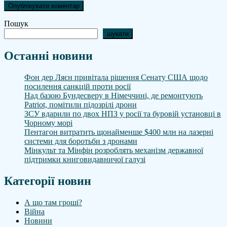
Пошук
шукати
Останні новини
Фон дер Ляєн привітала рішення Сенату США щодо
посилення санкцій проти росії
Над базою Бундесверу в Німеччині, де ремонтують
Patriot, помітили підозрілі дрони
ЗСУ вдарили по двох НПЗ у росії та буровій установці в
Чорному морі
Пентагон витратить щонайменше $400 млн на лазерні
системи для боротьби з дронами
Мінкульт та Мінфін розроблять механізм державної
підтримки книговидавничої галузі
Категорії новин
А що там гроші?
Війна
Новини