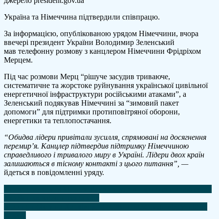
джерело president.gov.ua
розмо
Україна та Німеччина підтвердили співпрацю.
із
Зелен
За інформацією, опублікованою урядом Німеччини, вчора
різко
ввечері президент України Володимир Зеленський
засуд
мав телефонну розмову з канцлером Німеччини Фрідріхом
атаки
Мерцем.
рф
на
Під час розмови Мерц “рішуче засудив триваюче,
енерг
систематичне та жорстоке руйнування української цивільної
Украї
енергетичної інфраструктури російськими атаками”, а
Зеленський подякував Німеччині за “зимовий пакет
допомоги” для підтримки протиповітряної оборони,
енергетики та теплопостачання.
“Обидва лідери привітали зусилля, спрямовані на досягнення
перемир’я. Канцлер підтвердив підтримку Німеччиною
справедливого і тривалого миру в Україні. Лідери двох країн
залишаються в тісному контакті з цього питання”, —
йдеться в повідомленні уряду.
Навігація
Литва просить МКС розслідувати удари рф по енергооб'єктах
України як злочин геноциду
записів
Удар по поїзду на Харківщині росіяни пояснили відсутністю
наказу