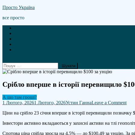
Skip
Просто Україна
to
все просто
content
Новини
А що там гроші?
Політика
Війна
Статті
site mode button
Пошук:
Срібло вперше в історії перевищило $10
А що там гроші?
on
1 Лютого, 2026
1 Лютого, 2026
Устин Ганна
Leave a Comment
Срі
Ціни на срібло 23 січня вперше в історії перевищили позначку 
впе
в
Інвестори активно вкладаються у захисні активи на тлі геопол
істо
пер
Спотова ціна срібла зросла на 4,5% — до $100,49 за унцію. За 
$10