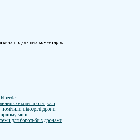
для моїх подальших коментарів.
ldberries
ення санкцій проти росії
 помітили підозрілі дрони
Чорному морі
теми для боротьби з дронами