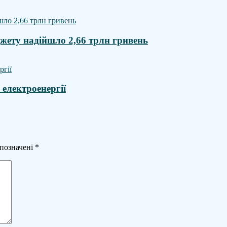
джету надійшло 2,66 трлн гривень
 електроенергії
 позначені
*