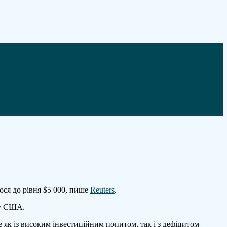
лося до рівня $5 000, пише
Reuters
.
 у США.
 як із високим інвестиційним попитом, так і з дефіцитом