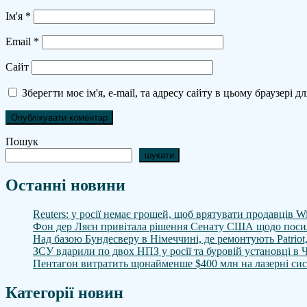
Ім'я
*
Email
*
Сайт
Зберегти моє ім'я, e-mail, та адресу сайту в цьому браузері 
Пошук
шукати
Останні новини
Reuters: у росії немає грошей, щоб врятувати продавців Wi
Фон дер Ляєн привітала рішення Сенату США щодо посил
Над базою Бундесверу в Німеччині, де ремонтують Patriot,
ЗСУ вдарили по двох НПЗ у росії та буровій установці в 
Пентагон витратить щонайменше $400 млн на лазерні сис
Категорії новин