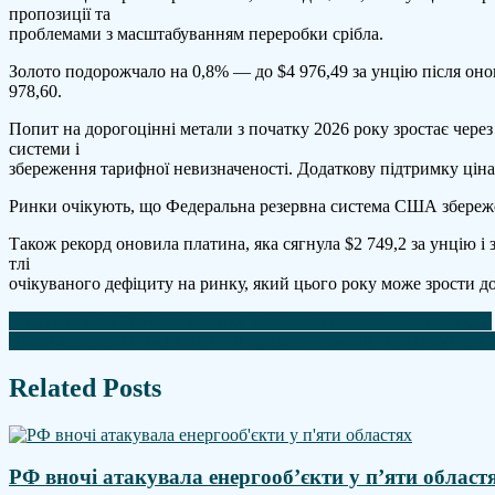
пропозиції та
за
проблемами з масштабуванням переробки срібла.
унц
Золото подорожчало на 0,8% — до $4 976,49 за унцію після он
978,60.
Попит на дорогоцінні метали з початку 2026 року зростає чере
системи і
збереження тарифної невизначеності. Додаткову підтримку цінам
Ринки очікують, що Федеральна резервна система США збереже с
Також рекорд оновила платина, яка сягнула $2 749,2 за унцію 
тлі
очікуваного дефіциту на ринку, який цього року може зрости до
Навігація
Очікуємо від США конкретики щодо переговорів – Зеленський
Провал переговорів після здачі Донбасу дозволить рф почати н
записів
Related Posts
РФ вночі атакувала енергооб’єкти у п’яти област