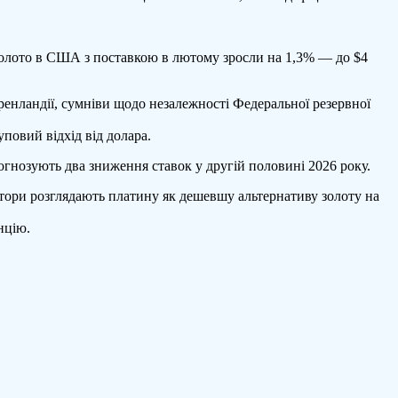
 золото в США з поставкою в лютому зросли на 1,3% — до $4
енландії, сумніви щодо незалежності Федеральної резервної
повий відхід від долара.
огнозують два зниження ставок у другій половині 2026 року.
стори розглядають платину як дешевшу альтернативу золоту на
нцію.