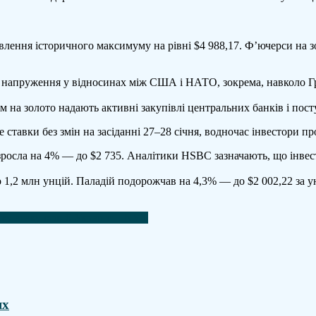
ію
овлення історичного максимуму на рівні $4 988,17. Ф’ючерси на
з напруження у відносинах між США і НАТО, зокрема, навколо Гр
 на золото надають активні закупівлі центральних банків і посту
тавки без змін на засіданні 27–28 січня, водночас інвестори пр
і зросла на 4% — до $2 735. Аналітики HSBC зазначають, що інве
 1,2 млн унцій. Паладій подорожчав на 4,3% — до $2 002,22 за у
ову атаку вглиб України – NYT
ях