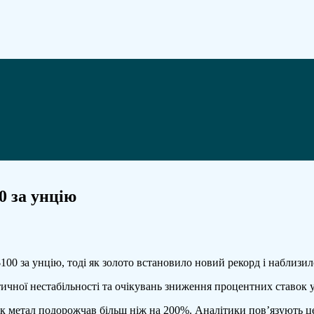
0 за унцію
бло
$100 за унцію, тоді як золото встановило новий рекорд і наблизи
рше
ітичної нестабільності та очікувань зниження процентних ставок
рії
евищило
рік метал подорожчав більш ніж на 200%. Аналітики пов’язують це
0