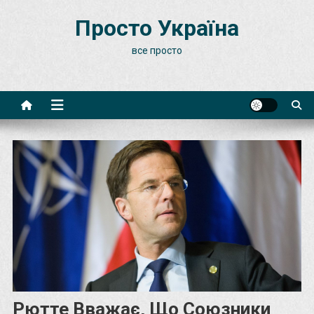
Skip
Просто Україна
to
content
все просто
Рютте Вважає, Що Союзники