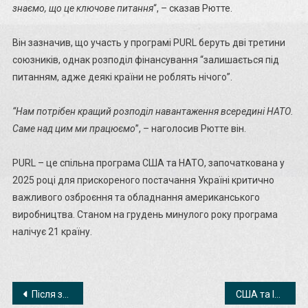
знаємо, що це ключове питання
“, – сказав Рютте.
Він зазначив, що участь у програмі PURL беруть дві третини
союзників, однак розподіл фінансування “залишається під
питанням, адже деякі країни не роблять нічого”.
“Нам потрібен кращий розподіл навантаження всередині НАТО.
Саме над цим ми працюємо
”, – наголосив Рютте він.
PURL – це спільна програма США та НАТО, започаткована у
2025 році для прискореного постачання Україні критично
важливого озброєння та обладнання американського
виробництва. Станом на грудень минулого року програма
налічує 21 країну.
Навігація
Після завершення війни в Україну повернуться до 3,5 млн біженців – ООН
США та Індія домовилися про нову торговельну угоду