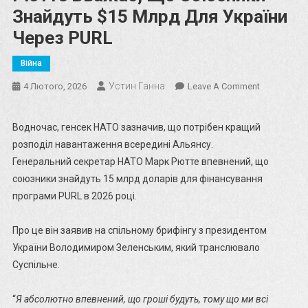
Знайдуть $15 Млрд Для України
Через PURL
Війна
Устин Ганна
On
4 Лютого, 2026
Leave A Comment
Рютте
Вважає,
Водночас, генсек НАТО зазначив, що потрібен кращий
Що
розподіл навантаження всередині Альянсу.
Союзники
Генеральний секретар НАТО Марк Рютте впевнений, що
Знайдуть
союзники знайдуть 15 млрд доларів для фінансування
$15
програми PURL в 2026 році.
Млрд
Для
України
Про це він заявив на спільному брифінгу з президентом
Через
України Володимиром Зеленським, який транслювало
PURL
Суспільне.
“
Я абсолютно впевнений, що гроші будуть, тому що ми всі