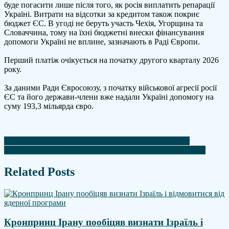
буде погасити лише після того, як росія виплатить репарації
Україні. Витрати на відсотки за кредитом також покриє
бюджет ЄС. В угоді не беруть участь Чехія, Угорщина та
Словаччина, тому на їхні бюджетні внески фінансування
допомоги Україні не вплине, зазначають в Раді Європи.
Перший платіж очікується на початку другого кварталу 2026
року.
За даними Ради Євросоюзу, з початку військової агресії росії
ЄС та його держави-члени вже надали Україні допомогу на
суму 193,3 мільярда євро.
Навігація
росіяни активно розширюють пускові для "Шахедів"
Україна отримає від Іспанії партію потужних генераторів
записів
Related Posts
Кронпринц Ірану пообіцяв визнати Ізраїль і