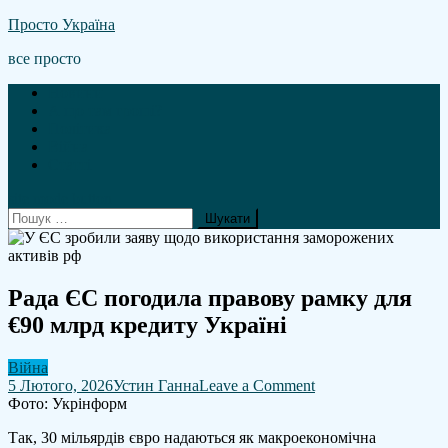
Skip
Просто Україна
to
все просто
content
Новини
А що там гроші?
Політика
Війна
Статті
site mode button
Пошук:
Рада ЄС погодила правову рамку для
€90 млрд кредиту Україні
Війна
on
5 Лютого, 2026
Устин Ганна
Leave a Comment
Рада
Фото: Укрінформ
ЄС
Так, 30 мільярдів євро надаються як макроекономічна
погодила