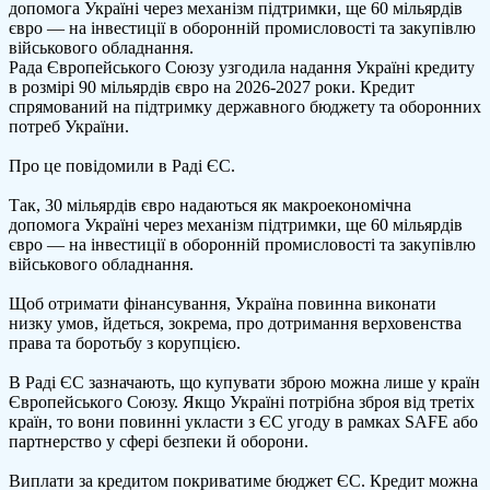
допомога Україні через механізм підтримки, ще 60 мільярдів
правову
євро — на інвестиції в оборонній промисловості та закупівлю
рамку
військового обладнання.
для
Рада Європейського Союзу узгодила надання Україні кредиту
€90
в розмірі 90 мільярдів євро на 2026-2027 роки. Кредит
млрд
спрямований на підтримку державного бюджету та оборонних
кредиту
потреб України.
Україні
Про це повідомили в Раді ЄС.
Так, 30 мільярдів євро надаються як макроекономічна
допомога Україні через механізм підтримки, ще 60 мільярдів
євро — на інвестиції в оборонній промисловості та закупівлю
військового обладнання.
Щоб отримати фінансування, Україна повинна виконати
низку умов, йдеться, зокрема, про дотримання верховенства
права та боротьбу з корупцією.
В Раді ЄС зазначають, що купувати зброю можна лише у країн
Європейського Союзу. Якщо Україні потрібна зброя від третіх
країн, то вони повинні укласти з ЄС угоду в рамках SAFE або
партнерство у сфері безпеки й оборони.
Виплати за кредитом покриватиме бюджет ЄС. Кредит можна