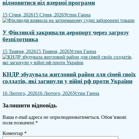
відмовитися від ядерної програми
15 Січня, 2026
15 Січня, 2026
Устин Ганна
У Фінляндії закривали аеропорт через загрозу
безпілотника
15 Травня, 2026
15 Травня, 2026
Устин Ганна
КНДР збудувала житловий район для сімей своїх
солдатів, які загинули у війні рф проти України
16 Лютого, 2026
16 Лютого, 2026
Устин Ганна
Залишити відповідь
Ваша e-mail адреса не оприлюднюватиметься.
Обов’язкові
поля позначені
*
Коментар
*