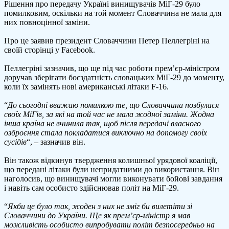
Рішення про передачу Україні винищувачів МіГ-29 було
пом
помилковим, оскільки на той момент Словаччина не мала для
пер
них повноцінної заміни.
МіГ
Укра
Про це заявив президент Словаччини Петер Пеллегріні на
своїй сторінці у Facebook.
Пеллегріні зазначив, що ще під час роботи прем’єр-міністром
доручав зберігати боєздатність словацьких МіГ-29 до моменту,
коли їх замінять нові американські літаки F-16.
“
До сьогодні вважаю помилкою те, що Словаччина позбулася
своїх МіГів, за які на той час не мала жодної заміни. Жодна
інша країна не вчинила так, щоб після передачі власного
озброєння стала покладатися виключно на допомогу своїх
сусідів
“, – зазначив він.
Він також відкинув твердження колишньої урядової коаліції,
що передані літаки були непридатними до використання. Він
наголосив, що винищувачі могли виконувати бойові завдання
і навіть сам особисто здійснював політ на МіГ-29.
“
Якби це було так, жоден з них не зміг би вилетіти зі
Словаччини до України. Ще як прем’єр-міністр я мав
можливість особисто випробувати політ безпосередньо на