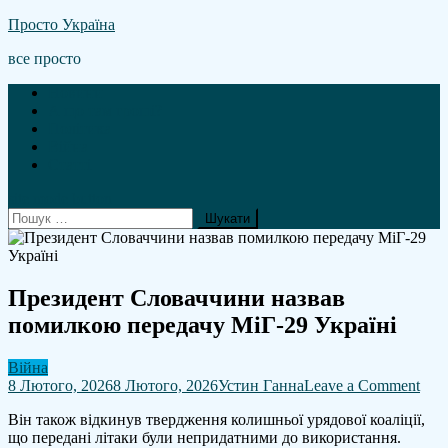
Skip
Просто Україна
to
все просто
content
Новини
А що там гроші?
Політика
Війна
Статті
site mode button
Пошук:
Президент Словаччини назвав
помилкою передачу МіГ-29 Україні
Війна
on
8 Лютого, 2026
8 Лютого, 2026
Устин Ганна
Leave a Comment
Пре
Він також відкинув твердження колишньої урядової коаліції,
Сло
що передані літаки були непридатними до використання.
наз