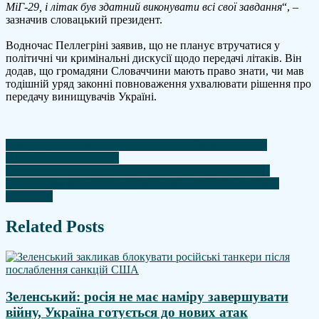
МіГ-29, і літак був здатний виконувати всі свої завдання
“, –
зазначив словацький президент.
Водночас Пеллегріні заявив, що не планує втручатися у
політичні чи кримінальні дискусії щодо передачі літаків. Він
додав, що громадяни Словаччини мають право знати, чи мав
тодішній уряд законні повноваження ухвалювати рішення про
передачу винищувачів Україні.
Навігація
Уряд підтримав запуск застосунку для будінспекторів
“Прозоре будівництво”
записів
Тиждень брехні Трампа. Як “гуманітарна пауза” стала
прикриттям масованих ударів росії по Україні – Філліпс
О’Брайен
Related Posts
Зеленський: росія не має наміру завершувати
війну, Україна готується до нових атак