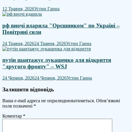
12 Травня, 2026
Устин Ганна
рф вночі вдарила "Орєшником" по Україні –
Повітряні сили
24 Травня, 2026
24 Травня, 2026
Устин Ганна
путін шантажує лукашенко для відкриття
"другого фронту" – WSJ
24 Червня, 2026
24 Червня, 2026
Устин Ганна
Залишити відповідь
Ваша e-mail адреса не оприлюднюватиметься.
Обов’язкові
поля позначені
*
Коментар
*