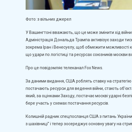
Фото: з вільних джерел
У Вашингтоні вважають, що це може змінити хід війни
Адміністрація Дональда Трампа активізує заходи тиску
зокрема Іран і Венесуелу, щоб обмежити можливості 
що удари по логістиці та ресурсах союзників москви в
Про це повідомляє телеканал Fox News.
За даними видання, США роблять ставку на стратегію н
постачають ресурси для ведення війни, стають об’єкта
який, за оцінками Заходу, постачає москві ударні безп
бере участь у схемах постачання ресурсів.
Колишній радник спецпосланця США з питань України
з шахівниці” і тепер зосереджує основну увагу на стри