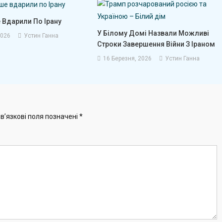
 Вдарили По Ірану
У Білому Домі Назвали Можливі
2026
Устин Ганна
Строки Завершення Війни З Іраном
16 Березня, 2026
Устин Ганна
в’язкові поля позначені
*