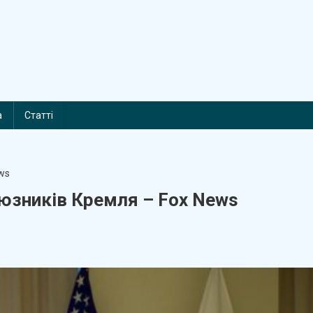
а
Статті
зників Кремля – Fox News
On
США
Посилюють
иск
На