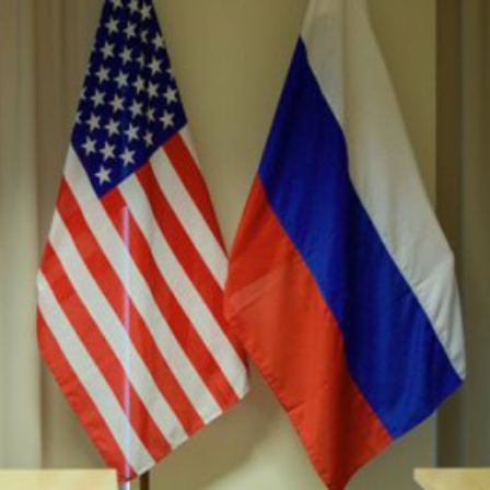
Союзників
Кремля
–
ox
News