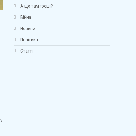
А що там гроші?
Війна
Новини
Політика
Статті
лу