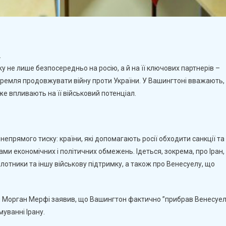
.
 не лише безпосередньо на росію, а й на її ключових партнерів –
кремля продовжувати війну проти України. У Вашингтоні вважають,
же впливають на її військовий потенціал.
епрямого тиску: країни, які допомагають росії обходити санкції та
ми економічних і політичних обмежень. Ідеться, зокрема, про Іран,
ілотники та іншу військову підтримку, а також про Венесуелу, що
 Морган Мерфі заявив, що Вашингтон фактично ”прибрав Венесуе
муванні Ірану.