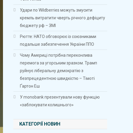
Удари по Wildberries можуть змусити
кремль витратити чверть річного дефіциту
бюджету рф – ЗМІ
Рютте: НАТО обговорює із союзниками
подальше забезпечення України ППО
Чому Америці потрібна переконлива
перемога за угорським зразком. Трамп
руйнує ліберальну демократію з
безпрецедентною швидкістю – Тімоті
Ґартон Еш
У monobank презентували нову функцію
«заблокувати колишнього»
КАТЕГОРІЇ НОВИН