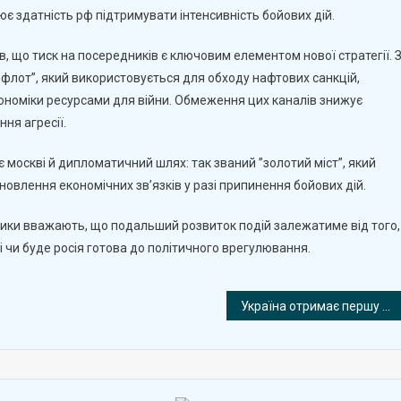
є здатність рф підтримувати інтенсивність бойових дій.
, що тиск на посередників є ключовим елементом нової стратегії. 
й флот”, який використовується для обходу нафтових санкцій,
кономіки ресурсами для війни. Обмеження цих каналів знижує
ня агресії.
 москві й дипломатичний шлях: так званий ”золотий міст”, який
новлення економічних зв’язків у разі припинення бойових дій.
літики вважають, що подальший розвиток подій залежатиме від того,
 чи буде росія готова до політичного врегулювання.
Україна отримає першу партію гіперзвукових ракет Nightfall