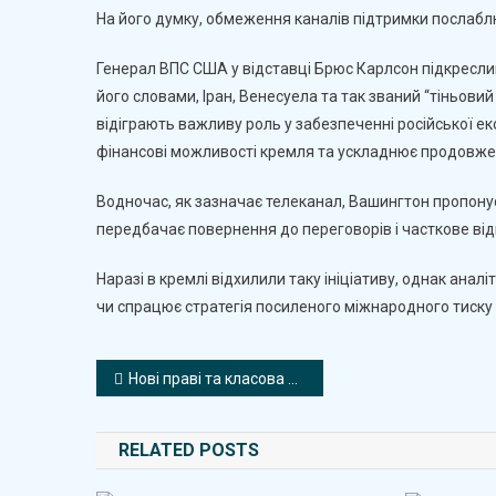
На його думку, обмеження каналів підтримки послаблю
Генерал ВПС США у відставці Брюс Карлсон підкреслив
його словами, Іран, Венесуела та так званий “тіньови
відіграють важливу роль у забезпеченні російської е
фінансові можливості кремля та ускладнює продовжен
Водночас, як зазначає телеканал, Вашингтон пропонує
передбачає повернення до переговорів і часткове від
Наразі в кремлі відхилили таку ініціативу, однак ана
чи спрацює стратегія посиленого міжнародного тиску і
Навігація
Нові праві та класова боротьба: анатомія глобальної політичної революції. Частина 2 – Марк Леонард
записів
RELATED POSTS