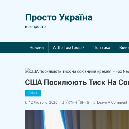
Skip
to
Просто Україна
content
все просто
Новини
А Що Там Гроші?
Політика
Війн
США Посилюють Тиск На Сою
Війна
Устин Ганна
12 Лютого, 2026
Leave A Comment
Т