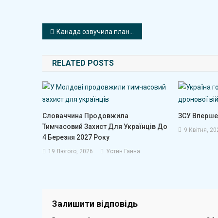
Навігація
Канада озвучила план підтримки України зараз та після війни
записів
RELATED POSTS
Словаччина Продовжила
ЗСУ Вперше
Тимчасовий Захист Для Українців До
9 Квітня, 20
4 Березня 2027 Року
19 Лютого, 2026
Устин Ганна
Залишити відповідь