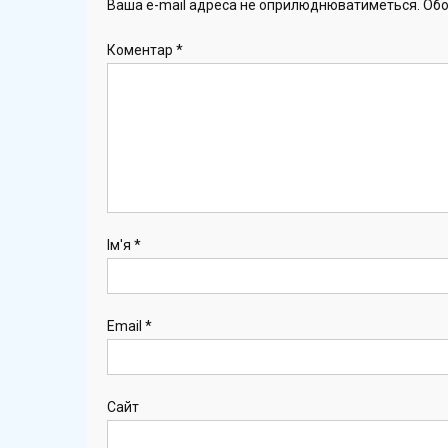
Ваша e-mail адреса не оприлюднюватиметься.
Обо
Коментар
*
Ім'я
*
Email
*
Сайт