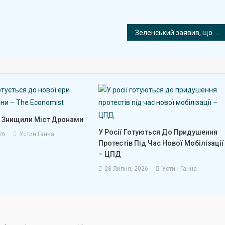
Зеленський заявив, що 90% українців проти проведення виборів під час війни
 Знищили Міст Дронами
У Росії Готуються До Придушення
26
Устин Ганна
Протестів Під Час Нової Мобілізації
– ЦПД
28 Липня, 2026
Устин Ганна