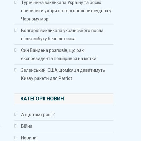
Туреччина закликала Україну та росію
припинити удари по торговельних суднах у
Чорному морі
Болгарія викликала українського посла
після вибуху безпілотника
Син Байдена розповів, що рак
експрезидента поширився на кістки
Зеленський: США щомісяця даватимуть
Києву ракети для Patriot
КАТЕГОРІЇ НОВИН
А що там гроші?
а
Війна
Новини