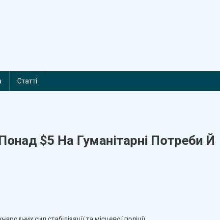
а
Статті
Понад $5 На Гуманітарні Потреби Й
On
Члени
Ради
ародних сил стабілізації та місцевої поліції.