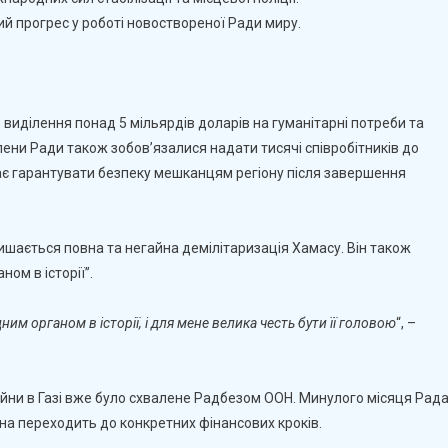
Миру
 прогрес у роботі новоствореної Ради миру.
Пообіцяли
Понад
5
На
уманітарні
виділення понад 5 мільярдів доларів на гуманітарні потреби та
Потреби
лени Ради також зобов’язалися надати тисячі співробітників до
Й
 має гарантувати безпеку мешканцям регіону після завершення
ідбудову
ази
–
ається повна та негайна демілітаризація Хамасу. Він також
Трамп
ом в історії”.
 органом в історії, і для мене велика честь бути її головою
“, –
йни в Газі вже було схвалене Радбезом ООН. Минулого місяця Рад
она переходить до конкретних фінансових кроків.