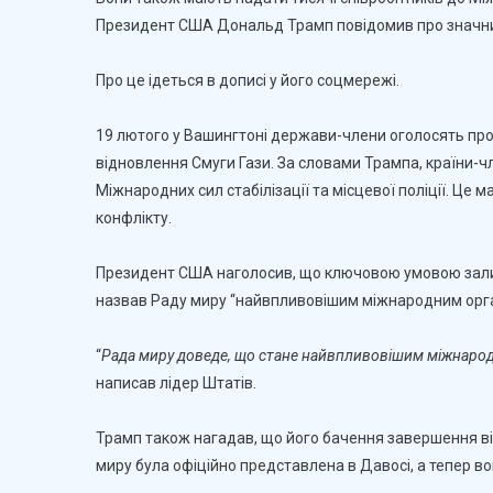
Президент США Дональд Трамп повідомив про значний
Про це ідеться в дописі у його соцмережі.
$
Г
19 лютого у Вашингтоні держави-члени оголосять про 
відновлення Смуги Гази. За словами Трампа, країни-ч
Міжнародних сил стабілізації та місцевої поліції. Це
В
конфлікту.
Г
Президент США наголосив, що ключовою умовою залиш
назвав Раду миру “найвпливовішим міжнародним орган
“
Рада миру доведе, що стане найвпливовішим міжнародним
написав лідер Штатів.
Трамп також нагадав, що його бачення завершення ві
миру була офіційно представлена в Давосі, а тепер в