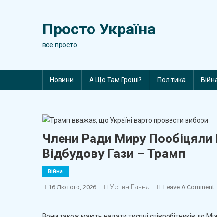
Skip
to
Просто Україна
content
все просто
Новини
А Що Там Гроші?
Політика
Війн
Члени Ради Миру Пообіцяли 
Відбудову Гази – Трамп
Війна
Устин Ганна
16 Лютого, 2026
Leave A Comment
Вони також мають надати тисячі співробітників до Міжн