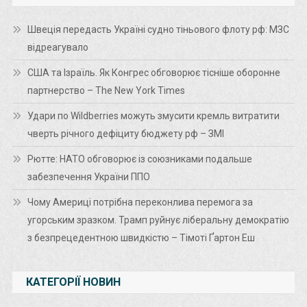
Швеція передасть Україні судно тіньового флоту рф: МЗС
відреагувало
США та Ізраїль. Як Конгрес обговорює тісніше оборонне
партнерство – The New York Times
Удари по Wildberries можуть змусити кремль витратити
чверть річного дефіциту бюджету рф – ЗМІ
Рютте: НАТО обговорює із союзниками подальше
забезпечення України ППО
Чому Америці потрібна переконлива перемога за
угорським зразком. Трамп руйнує ліберальну демократію
з безпрецедентною швидкістю – Тімоті Ґартон Еш
КАТЕГОРІЇ НОВИН