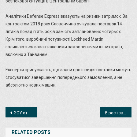
безпекової ситуації в Центральній Європі.
Аналітики Defense Express вказують на ризики затримок. За
контрактом 2018 року Словаччина очікувала поставок 14
літаків понад п’ять років замість запланованих чотирьох.
Крім того, виробничі потужності Lockheed Martin
залишаються завантаженими замовленнями інших країн,
включно з Тайванем.
Експерти припускають, що заяви про швидкі поставки можуть
стосуватися завершення попереднього замовлення, а не
абсолютно нових машин.
Навігація
ЗСУ отримають секретну розробку Франції для безпілотників
В росії звичайний огірок став символом зростання цін під час війни – Reuters
записів
RELATED POSTS