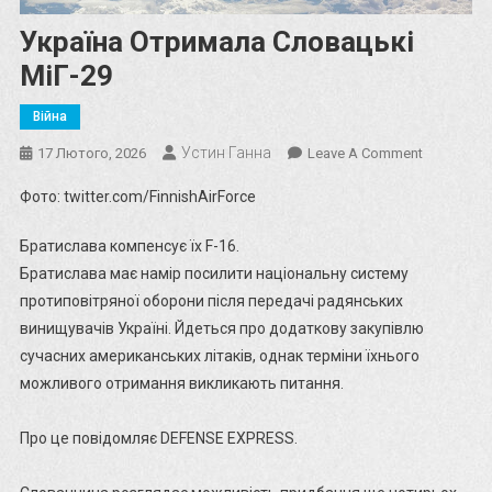
Україна Отримала Словацькі
МіГ-29
Війна
Устин Ганна
On
17 Лютого, 2026
Leave A Comment
Україна
Фото: twitter.com/FinnishAirForce
Отримала
Словацькі
Братислава компенсує їх F-16.
МіГ-29
Братислава має намір посилити національну систему
протиповітряної оборони після передачі радянських
винищувачів Україні. Йдеться про додаткову закупівлю
сучасних американських літаків, однак терміни їхнього
можливого отримання викликають питання.
Про це повідомляє DEFENSE EXPRESS.