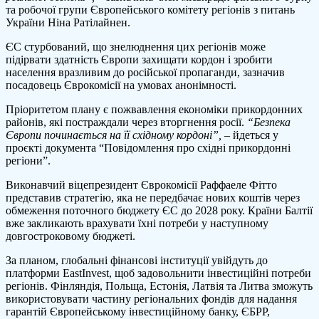
та робочої групи Європейського комітету регіонів з питань
України Ніна Ратілайнен.
ЄС стурбований, що знелюднення цих регіонів може
підірвати здатність Європи захищати кордон і зробити
населення вразливим до російської пропаганди, зазначив
посадовець Єврокомісії на умовах анонімності.
Пріоритетом плану є пожвавлення економіки прикордонних
районів, які постраждали через вторгнення росії.
“Безпека
Європи починається на її східному кордоні”,
– йдеться у
проєкті документа “Повідомлення про східні прикордонні
регіони”.
Виконавчий віцепрезидент Єврокомісії Раффаеле Фітто
представив стратегію, яка не передбачає нових коштів через
обмеження поточного бюджету ЄС до 2028 року. Країни Балтії
вже закликають врахувати їхні потреби у наступному
довгостроковому бюджеті.
За планом, глобальні фінансові інституції увійдуть до
платформи EastInvest, щоб задовольнити інвестиційні потреби
регіонів. Фінляндія, Польща, Естонія, Латвія та Литва зможуть
використовувати частину регіональних фондів для надання
гарантій Європейському інвестиційному банку, ЄБРР,