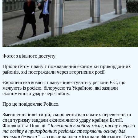
Фото: з вільного доступу
Пріоритетом плану є пожвавлення економіки прикордонних
районів, які постраждали через вторгнення росії.
Європейська комісія планує інвестувати у регіони ЄС, що
межують із росією, білоруссю та Україною, які зазнали
економічного удару через війну.
Про це повідомляє Politico.
Зменшення інвестицій, скорочення вантажних перевезень та
спад туризму завдали економічного удару країнам Балтії,
Фінляндії та Польщі.
“Інвестиції в робочі місця, чисту енергію
та освіту в прикордонних регіонах створюють основу для
реальної безпеки”,
– зазначила член міськради фінського Турку