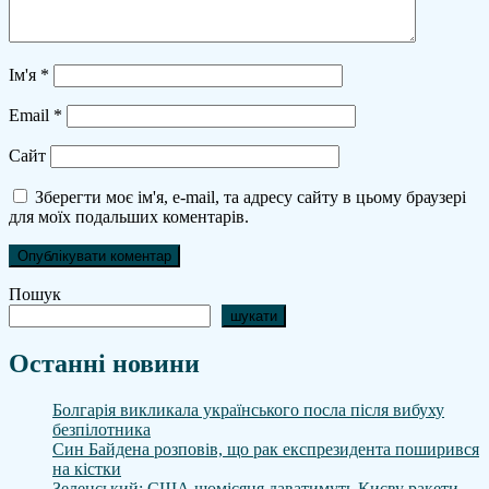
Ім'я
*
Email
*
Сайт
Зберегти моє ім'я, e-mail, та адресу сайту в цьому браузері
для моїх подальших коментарів.
Пошук
шукати
Останні новини
Болгарія викликала українського посла після вибуху
безпілотника
Син Байдена розповів, що рак експрезидента поширився
на кістки
Зеленський: США щомісяця даватимуть Києву ракети