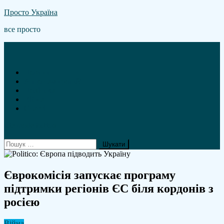
Skip
Просто Україна
to
все просто
content
Новини
А що там гроші?
Політика
Війна
Статті
site mode button
Пошук:
Єврокомісія запускає програму
підтримки регіонів ЄС біля кордонів з
росією
Війна