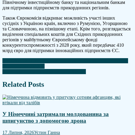
Північному інвестиційному банку та національним банкам
для підтримки підприємств прикордонних регіонів.
Також Єврокомісія відкриває можливість участі інших
сусідніх з Україною країн, включно з Румунією, Угорщиною
та Словаччиною, на пізнішому етапі. Крім того, розглядається
виділення спеціальних коштів для Східних прикордонних
регіонів у майбутньому Європейському фонді
конкурентоспроможності з 2028 року, який передбачає 410
млрд євро для підтримки інноваційних підприємств ЄС.
Навігація
Словаччина та Угорщина погрожують обмежити постачання
енергоносіїв Україні
записів
Зеленський оцінив переговори в Женеві
Related Posts
У Німеччині затримали молдованина за
шпигунство з допомогою дрона
17 Липня, 2026
Устин Ганна