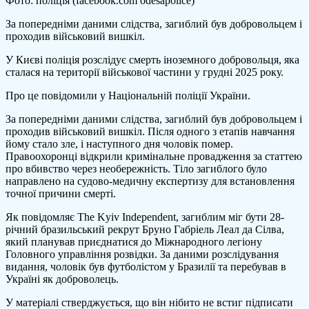
Фото: поліція (facebook.com odesapolice)
розслідують
За попередніми даними слідства, загиблий був добровольцем і
смерть
проходив військовий вишкіл.
іноземного
добровольця:
У Києві поліція розслідує смерть іноземного добровольця, яка
медіа
сталася на території військової частини у грудні 2025 року.
повідомляють
про
Про це повідомили у Національній поліції України.
можливі
катування
За попередніми даними слідства, загиблий був добровольцем і
проходив військовий вишкіл. Після одного з етапів навчання
йому стало зле, і наступного дня чоловік помер.
Правоохоронці відкрили кримінальне провадження за статтею
про вбивство через необережність. Тіло загиблого було
направлено на судово-медичну експертизу для встановлення
точної причини смерті.
Як повідомляє The Kyiv Independent, загиблим міг бути 28-
річний бразильський рекрут Бруно Габріель Леал да Сілва,
який планував приєднатися до Міжнародного легіону
Головного управління розвідки. За даними розслідування
видання, чоловік був футболістом у Бразилії та перебував в
Україні як доброволець.
У матеріалі стверджується, що він нібито не встиг підписати