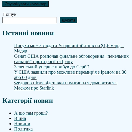
Пошук
шукати
Останні новини
Посуха може завдати Угорщині збитків на $1,6 млрд –
Мадяр
Сенат США розпочав фінальне обговорення "пекельних
санкцій" проти росії та Ірану
Зеленський уперше прибув до Сербії
У США заявили про можливе перемир’я з Іраном на 30
або 60 днів
Федоров після відставки намагається домовитися з
Маском про Starlink
Категорії новин
А що там гроші?
Війна
Новини
Політика