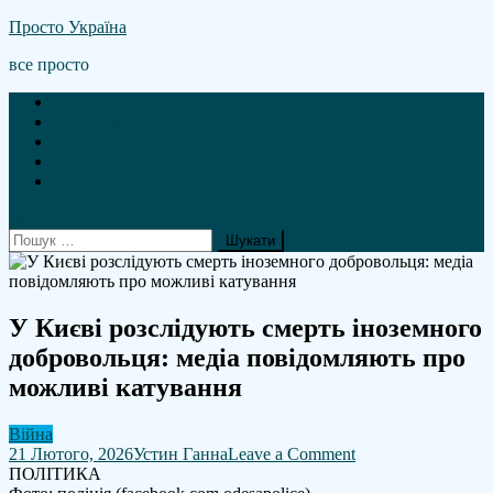
Skip
Просто Україна
to
все просто
content
Новини
А що там гроші?
Політика
Війна
Статті
site mode button
Пошук:
У Києві розслідують смерть іноземного
добровольця: медіа повідомляють про
можливі катування
Війна
on
21 Лютого, 2026
Устин Ганна
Leave a Comment
У
ПОЛІТИКА
Києві