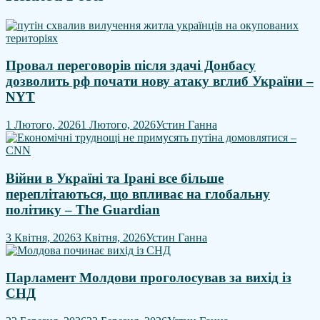
Провал переговорів після здачі Донбасу
дозволить рф почати нову атаку вглиб України –
NYT
1 Лютого, 2026
1 Лютого, 2026
Устин Ганна
Війни в Україні та Ірані все більше
переплітаються, що впливає на глобальну
політику – The Guardian
3 Квітня, 2026
3 Квітня, 2026
Устин Ганна
Парламент Молдови проголосував за вихід із
СНД