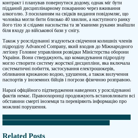
контракт і планував повернутися додому, однак міг бути
підданий дисциплінарному покаранню через вживання
алкоголю. З посиланням на свідків видання повідомляє, що
чоловіка могли бити близько 40 хвилин, а наступного ранку
його тіло зі слідами насильства та зв’язаними руками знайшли
біля входу до військової бази у снігу.
Також у розслідуванні згадуються свідчення колишніх членів
підрозділу Advanced Company, який входив до Міжнародного
легіону Головне управління розвідки Міністерства оборони
України. Вони стверджують, що командування підрозділу
могло створити систему жорсткої дисципліни, яка включала
систематичні побиття, застосування електрошокерів,
обливання крижаною водою, удушення, а також вилучення
паспортів у іноземних бійців і погрози фізичною розправою.
Наразі офіційного підтвердження наведених у розслідуванні
фактів немає. Правоохоронці продовжують встановлювати всі
обставини смерті іноземця та перевіряють інформацію про
можливі порушення.
Навігація
Зеленський залишається символом спротиву України – CNN
ЄС закликає Угорщину підтримати кредит Україні
записів
Related Posts