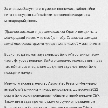
За словами Залужного, в умовах повномасштабної війни
питання внутрішньої політики не повинні виходити на
міжнародний рівень.
“Дуже погано, коли внутрішня політика України виходить на
міжнародний рівень — це має бути табу. Станом на сьогодні
ніякої можливості думати про це в мене немає”,
— зазначив він.
Водночас дипломат зауважив, що його ім’я останнім часом
часто фігурує у новинах. За його словами, інколи це виглядає
так, ніби хтось спеціально щодня вигадує нові версії його
позиції чи намірів.
Минулого тижня агентство Associated Press опублікувало
інтерв’ю із Залужним, у якому він розповів, що восени 2022
року в його офісі проводилися обшуки співробітниками СБУ.
Також він згадав про напружені стосунки з президентом
Володимиром Зеленським і тодішнім керівником Офісу