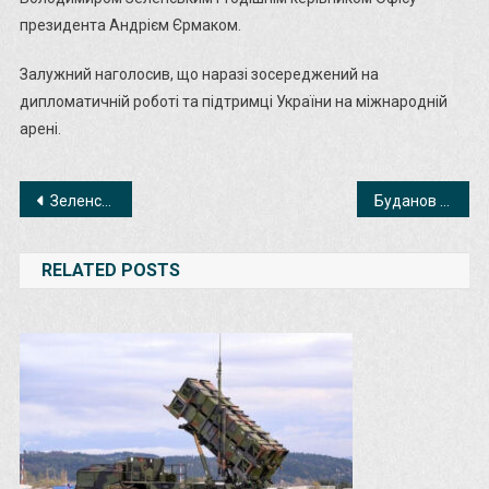
президента Андрієм Єрмаком.
Залужний наголосив, що наразі зосереджений на
дипломатичній роботі та підтримці України на міжнародній
арені.
Навігація
Зеленський розповів, де Україна хоче бачити іноземний контингент
Буданов оцінив прогрес у переговорах із рф та перспективи обміну полоненими
записів
RELATED POSTS