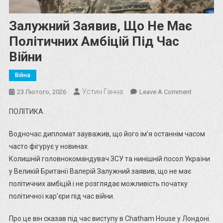
Залужний Заявив, Що Не Має
Політичних Амбіцій Під Час
Війни
Війна
Устин Ганна
On
23 Лютого, 2026
Leave A Comment
Залужний
ПОЛІТИКА
Заявив,
Що
Водночас дипломат зауважив, що його ім’я останнім часом
Не
часто фігурує у новинах.
Має
Колишній головнокомандувач ЗСУ та нинішній посол України
Політични
у Великій Британії Валерій Залужний заявив, що не має
Амбіцій
Під
політичних амбіцій і не розглядає можливість початку
Час
політичної кар’єри під час війни.
Війни
Про це він сказав під час виступу в Chatham House у Лондоні.