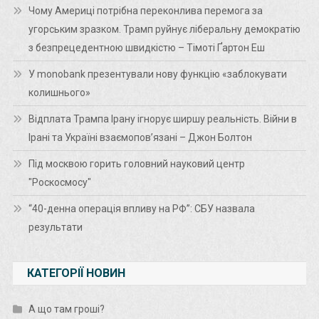
Чому Америці потрібна переконлива перемога за
угорським зразком. Трамп руйнує ліберальну демократію
з безпрецедентною швидкістю – Тімоті Ґартон Еш
У monobank презентували нову функцію «заблокувати
колишнього»
Відплата Трампа Ірану ігнорує ширшу реальність. Війни в
Ірані та Україні взаємопов’язані – Джон Болтон
Під москвою горить головний науковий центр
"Роскосмосу"
“40-денна операція впливу на РФ”: СБУ назвала
результати
КАТЕГОРІЇ НОВИН
А що там гроші?