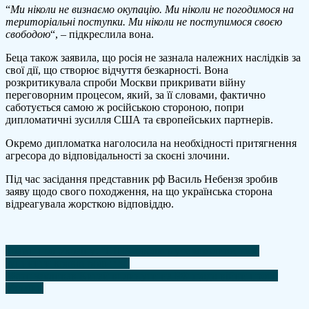
“
Ми ніколи не визнаємо окупацію. Ми ніколи не погодимося на
територіальні поступки. Ми ніколи не поступимося своєю
свободою
“, – підкреслила вона.
Беца також заявила, що росія не зазнала належних наслідків за
свої дії, що створює відчуття безкарності. Вона
розкритикувала спроби Москви прикривати війну
переговорним процесом, який, за її словами, фактично
саботується самою ж російською стороною, попри
дипломатичні зусилля США та європейських партнерів.
Окремо дипломатка наголосила на необхідності притягнення
агресора до відповідальності за скоєні злочини.
Під час засідання представник рф Василь Небензя зробив
заяву щодо свого походження, на що українська сторона
відреагувала жорсткою відповіддю.
Навігація
Трамп про Україну: "США роблять усе можливе, щоб
зупинити кровопролиття"
записів
Мерц закликав Китай вплинути на РФ щодо війни проти
України