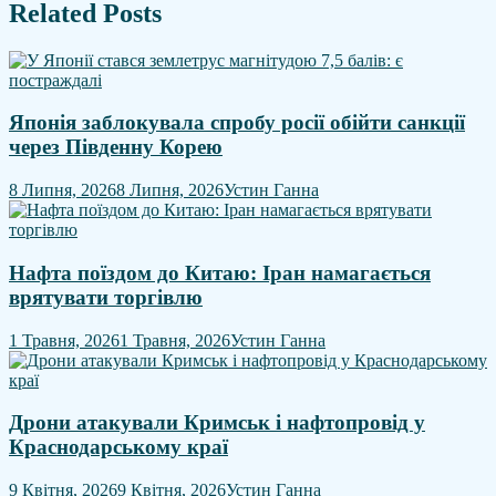
Related Posts
Японія заблокувала спробу росії обійти санкції
через Південну Корею
8 Липня, 2026
8 Липня, 2026
Устин Ганна
Нафта поїздом до Китаю: Іран намагається
врятувати торгівлю
1 Травня, 2026
1 Травня, 2026
Устин Ганна
Дрони атакували Кримськ і нафтопровід у
Краснодарському краї
9 Квітня, 2026
9 Квітня, 2026
Устин Ганна