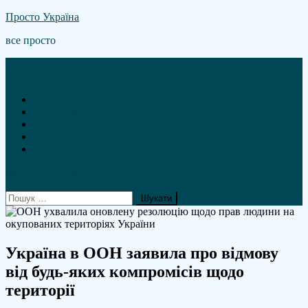
Skip
Просто Україна
to
все просто
content
Новини
А що там гроші?
Політика
Війна
Статті
site mode button
Пошук:
Україна в ООН заявила про відмову
від будь-яких компромісів щодо
території