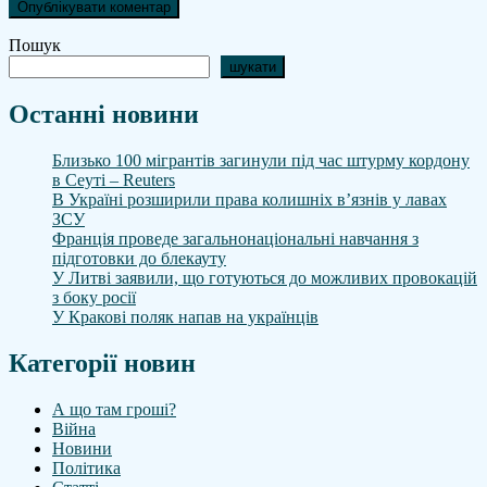
Пошук
шукати
Останні новини
Близько 100 мігрантів загинули під час штурму кордону
в Сеуті – Reuters
В Україні розширили права колишніх в’язнів у лавах
ЗСУ
Франція проведе загальнонаціональні навчання з
підготовки до блекауту
У Литві заявили, що готуються до можливих провокацій
з боку росії
У Кракові поляк напав на українців
Категорії новин
А що там гроші?
Війна
Новини
Політика