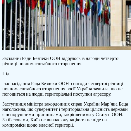
Засіданні Ради Безпеки ООН відбулось із нагоди четвертої
річниці повномасштабного вторгнення.
Під
час засідання Рада Безпеки ООН з нагоди четвертої річниці
повномасштабного вторгнення росії Україна заявила, що не
погодиться на жодні територіальні поступки агресору.
Заступниця міністра закордонних справ України Мар’яна Беца
наголосила, що суверенітет і територіальна цілісність держави
є непорушними принципами, закріпленими у Статуті ООН.
За її словами, Київ не визнає окупацію та не піде на
компроміси щодо власної території.