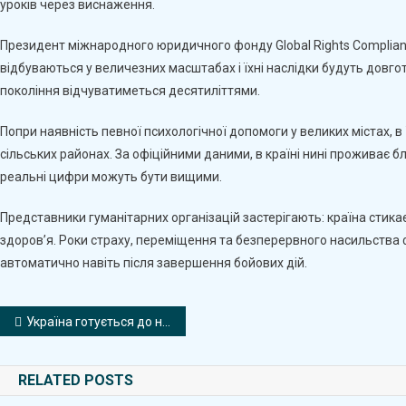
уроків через виснаження.
Президент міжнародного юридичного фонду Global Rights Complia
відбуваються у величезних масштабах і їхні наслідки будуть довг
покоління відчуватиметься десятиліттями.
Попри наявність певної психологічної допомоги у великих містах, в У
сільських районах. За офіційними даними, в країні нині проживає бл
реальні цифри можуть бути вищими.
Представники гуманітарних організацій застерігають: країна стикає
здоров’я. Роки страху, переміщення та безперервного насильства
автоматично навіть після завершення бойових дій.
Навігація
Україна готується до нової ери дронової війни – The Economist
записів
RELATED POSTS