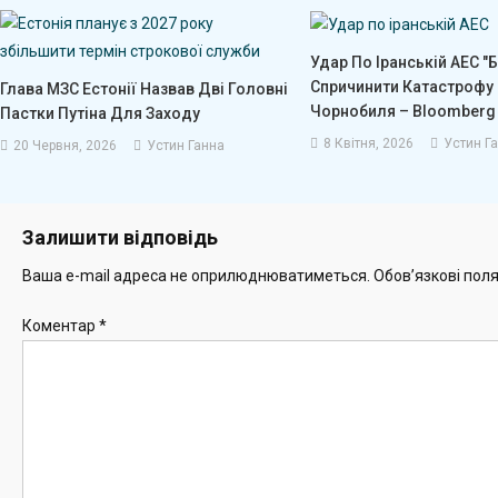
Удар По Іранській АЕС 
Спричинити Катастрофу
Глава МЗС Естонії Назвав Дві Головні
Чорнобиля – Bloomberg
Пастки Путіна Для Заходу
8 Квітня, 2026
Устин Г
20 Червня, 2026
Устин Ганна
Залишити відповідь
Ваша e-mail адреса не оприлюднюватиметься.
Обов’язкові пол
Коментар
*