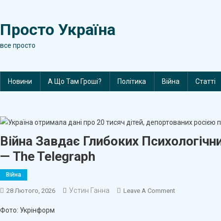
Skip
to
Просто Україна
content
все просто
Новини
А Що Там Гроші?
Політика
Війна
Статті
Війна Завдає Глибоких Психологічн
— The Telegraph
Війна
Устин Ганна
On
28 Лютого, 2026
Leave A Comment
Війна
Фото: Укрінформ
Завдає