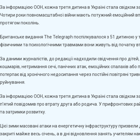
Глибоких
За інформацією ООН, кожна третя дитина в Україні стала свідком з
Психологічних
Чотири роки повномасштабної війни мають потужний емоційний впли
Травм
протягом поколінь.
Українським
Дітям
Британське видання The Telegraph поспілкувалося з 51 дитиною у тр
—
фізичними та психологічними травмами вони живуть від початку вт
The
Telegraph
За даними журналістів, до редакції надходили свідчення про дітей,
кошмарів, нетримання сечі, панічних атак, емоційних спалахів або 
потерпає від хронічного недосипання через постійні повітряні трив
руйнування.
За інформацією ООН, кожна третя дитина в Україні стала свідком з
п’ятий повідомив про втрату друга або родича. У прифронтових ра
та затримки розвитку.
Цієї зими масовані атаки на енергетичну інфраструктуру призвели
закриті майже весь січень, а в дні відновлення занять учителям нак