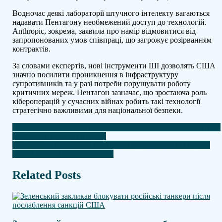
Водночас деякі лабораторії штучного інтелекту вагаються
надавати Пентагону необмежений доступ до технологій.
Anthropic, зокрема, заявила про намір відмовитися від
запропонованих умов співпраці, що загрожує розірванням
контрактів.
За словами експертів, нові інструменти ШІ дозволять США
значно посилити проникнення в інфраструктуру
супротивників та у разі потреби порушувати роботу
критичних мереж. Пентагон зазначає, що зростаюча роль
кібероперацій у сучасних війнах робить такі технології
стратегічно важливими для національної безпеки.
Навігація
Укренерго: в більшості регіонів України 27 лютого діятимуть
графіки відключення світла
записів
Ультраправі в Німеччині могли допомагати росії виявляти
слабкі місця НАТО — Politico
Related Posts