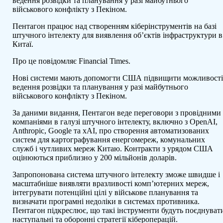
ведення розвідки та планування у разі майбутнього
військового конфлікту з Пекіном.
Пентагон працює над створенням кіберінструментів на базі
штучного інтелекту для виявлення об’єктів інфраструктури в
Китаї.
Про це повідомляє Financial Times.
Нові системи мають допомогти США підвищити можливост
ведення розвідки та планування у разі майбутнього
військового конфлікту з Пекіном.
За даними видання, Пентагон веде переговори з провідними
компаніями в галузі штучного інтелекту, включно з OpenAI,
Anthropic, Google та xAI, про створення автоматизованих
систем для картографування енергомереж, комунальних
служб і чутливих мереж Китаю. Контракти з урядом США
оцінюються приблизно у 200 мільйонів доларів.
Запропонована система штучного інтелекту зможе швидше і
масштабніше виявляти вразливості комп’ютерних мереж,
інтегрувати потенційні цілі у військове планування та
визначати програмні недоліки в системах противника.
Пентагон підкреслює, що такі інструменти будуть поєднуват
наступальні та оборонні стратегії кібероперацій.