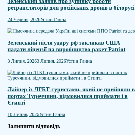
Зеленський заявив про зупинку роботи
ретрансляторів для російських дронів в білорусі
24 Червня, 2026
Устин Ганна
Зеленський після удару рф закликав США
надати ліцензії на виробництво ракет Patriot
3 Липня, 2026
3 Липня, 2026
Устин Ганна
Лайнер із ЛГБТ-туристами, який не прийняли в
портах Туреччини, відмовилися приймати і в
Єгипті
10 Липня, 2026
Устин Ганна
Залишити відповідь