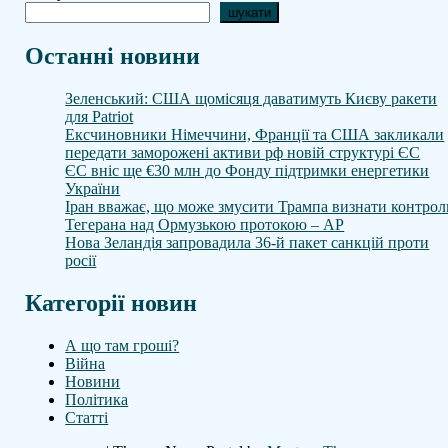
шукати
Останні новини
Зеленський: США щомісяця даватимуть Києву ракети
для Patriot
Ексчиновники Німеччини, Франції та США закликали
передати заморожені активи рф новій структурі ЄС
ЄС вніс ще €30 млн до Фонду підтримки енергетики
України
Іран вважає, що може змусити Трампа визнати контрол
Тегерана над Ормузькою протокою – AP
Нова Зеландія запровадила 36-й пакет санкцій проти
росії
Категорії новин
А що там гроші?
Війна
Новини
Політика
Статті