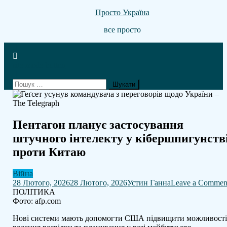
Skip
Просто Україна
to
все просто
content
site mode button
Пошук:
Пентагон планує застосування
штучного інтелекту у кібершпигунств
проти Китаю
Війна
28 Лютого, 2026
28 Лютого, 2026
Устин Ганна
Leave a Commen
ПОЛІТИКА
Фото: afp.com
Нові системи мають допомогти США підвищити можливост