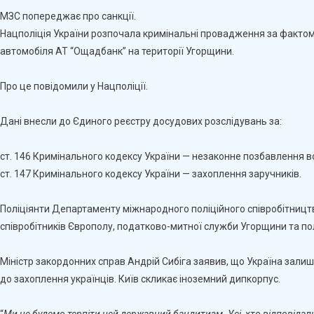
Відкрила
МЗС попереджає про санкції.
Провадження
Нацполіція України розпочала кримінальні провадження за факто
Про
автомобіля АТ “Ощадбанк” на території Угорщини.
Викрадення
Інкасаторів
"Ощадбанку"
Про це повідомили у Нацполіції.
В
Угорщині
Дані внесли до Єдиного реєстру досудових розслідувань за:
ст. 146 Кримінального кодексу України — незаконне позбавлення в
ст. 147 Кримінального кодексу України — захоплення заручників.
Поліціянти Департаменту міжнародного поліційного співробітниц
співробітників Європолу, податково-митної служби Угорщини та поліц
Міністр закордонних справ Андрій Сибіга заявив, що Україна залиш
до захоплення українців. Київ скликає іноземний дипкорпус.
“
Ми не будемо терпіти цей державний бандитизм. Усі, хто відповідал