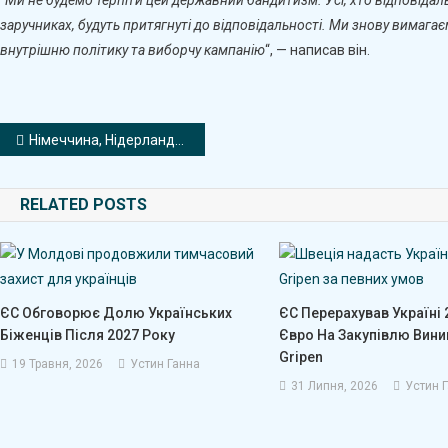
заручниках, будуть притягнуті до відповідальності. Ми знову вимага
внутрішню політику та виборчу кампанію
“, — написав він.
Навігація
Німеччина, Нідерланди, Австрія, Данія та Греція збудуть центри депортації за межами Європи
записів
RELATED POSTS
ЄС Обговорює Долю Українських
ЄС Перерахував Україні 
Біженців Після 2027 Року
Євро На Закупівлю Вини
Gripen
19 Травня, 2026
Устин Ганна
31 Липня, 2026
Устин 