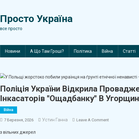
Skip
to
Просто Україна
content
все просто
Новини
А Що Там Гроші?
Політика
Війна
Статті
Поліція України Відкрила Провадж
Інкасаторів "Ощадбанку" В Угорщин
Війна
Устин Ганна
On
7 Березня, 2026
Leave A Comment
Поліція
з вільних джерел
України